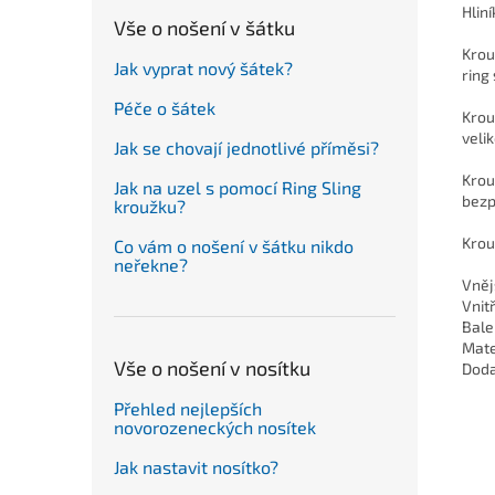
Hlin
Vše o nošení v šátku
Krou
Jak vyprat nový šátek?
ring
Péče o šátek
Krou
veli
Jak se chovají jednotlivé příměsi?
Krou
Jak na uzel s pomocí Ring Sling
bezp
kroužku?
Krou
Co vám o nošení v šátku nikdo
neřekne?
Vněj
Vnit
Balen
Mate
Vše o nošení v nosítku
Doda
Přehled nejlepších
novorozeneckých nosítek
Jak nastavit nosítko?