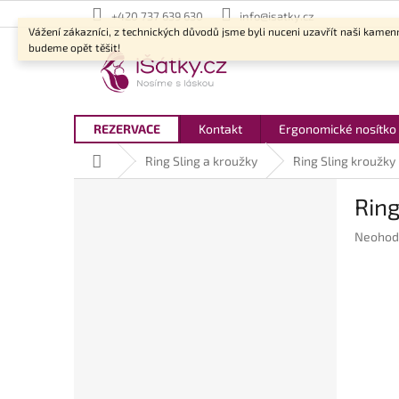
Přejít
+420 737 639 630
info@isatky.cz
na
Vážení zákazníci, z technických důvodů jsme byli nuceni uzavřít naši kamen
obsah
budeme opět těšit!
REZERVACE
Kontakt
Ergonomické nosítko
Domů
Ring Sling a kroužky
Ring Sling kroužky
P
Ring
o
s
Průměr
Neohod
t
hodnoc
r
produkt
a
je
n
0,0
z
n
5
í
hvězdič
p
a