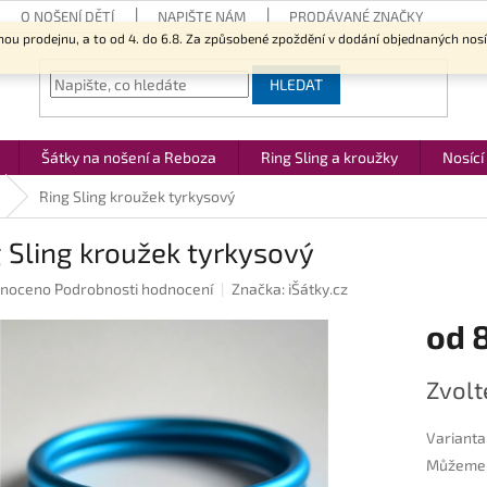
O NOŠENÍ DĚTÍ
NAPIŠTE NÁM
PRODÁVANÉ ZNAČKY
nou prodejnu, a to od 4. do 6.8. Za způsobené zpoždění v dodání objednaných nos
HLEDAT
Šátky na nošení a Reboza
Ring Sling a kroužky
Nosící
Ring Sling kroužek tyrkysový
 Sling kroužek tyrkysový
né
noceno
Podrobnosti hodnocení
Značka:
iŠátky.cz
ení
od
u
Měrná
Zvolt
cena:
ek.
Varianta
Můžeme d