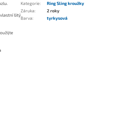
zlu.
Kategorie
:
Ring Sling kroužky
Záruka
:
2 roky
vlastní šitý
Barva
:
tyrkysová
oužijte
a