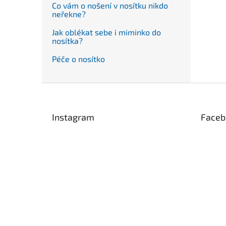
Co vám o nošení v nosítku nikdo
neřekne?
Jak oblékat sebe i miminko do
nosítka?
Péče o nosítko
Z
á
p
Instagram
Faceb
a
t
í