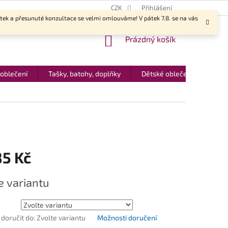
CZK
Přihlášení
ítek a přesunuté konzultace se velmi omlouváme! V pátek 7.8. se na vás
NÁKUPNÍ
Prázdný košík
KOŠÍK
 oblečení
Tašky, batohy, doplňky
Dětské oblečení
Dár
85 Kč
e variantu
oručit do:
Zvolte variantu
Možnosti doručení