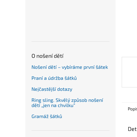
n
e
l
O nošení dětí
Nošení dětí – vybíráme první šátek
Praní a údržba šátků
Nejčastější dotazy
Ring sling. Skvělý způsob nošení
dětí „jen na chvilku“
Popi
Gramáž šátků
Det