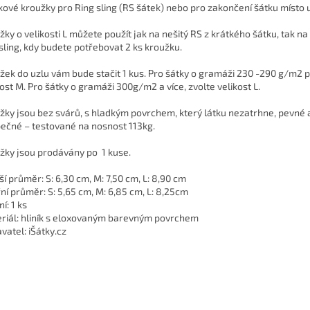
íkové kroužky pro Ring sling (RS šátek) nebo pro zakončení šátku místo u
žky o velikosti L můžete použít jak na nešitý RS z krátkého šátku, tak na 
 sling, kdy budete potřebovat 2 ks kroužku.
žek do uzlu vám bude stačit 1 kus. Pro šátky o gramáži 230 -290 g/m2 p
kost M. Pro šátky o gramáži 300g/m2 a více, zvolte velikost L.
žky jsou bez svárů, s hladkým povrchem, který látku nezatrhne, pevné 
ečné – testované na nosnost 113kg.
žky jsou prodávány po 1 kuse.
ší průměr: S: 6,30 cm, M: 7,50 cm, L: 8,90 cm
řní průměr: S: 5,65 cm, M: 6,85 cm, L: 8,25cm
í: 1 ks
riál: hliník s eloxovaným barevným povrchem
vatel: iŠátky.cz