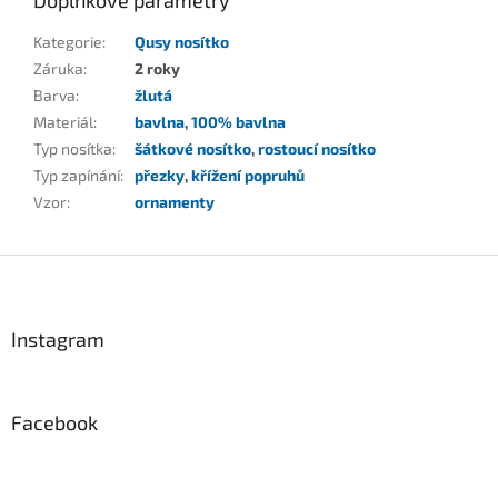
Doplňkové parametry
Kategorie
:
Qusy nosítko
Záruka
:
2 roky
Barva
:
žlutá
Materiál
:
bavlna
,
100% bavlna
Typ nosítka
:
šátkové nosítko
,
rostoucí nosítko
Typ zapínání
:
přezky
,
křížení popruhů
Vzor
:
ornamenty
Z
á
p
a
Instagram
t
í
Facebook