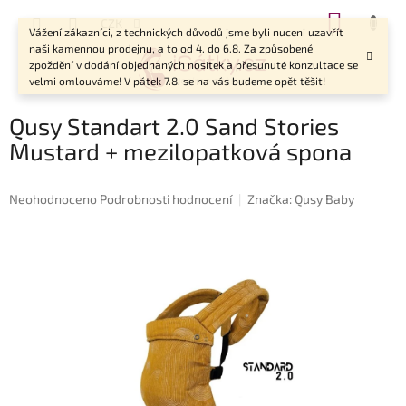
Přejít
NÁKUP
CZK
na
Vážení zákazníci, z technických důvodů jsme byli nuceni uzavřít
KOŠÍK
obsah
naši kamennou prodejnu, a to od 4. do 6.8. Za způsobené
zpoždění v dodání objednaných nosítek a přesunuté konzultace se
velmi omlouváme! V pátek 7.8. se na vás budeme opět těšit!
Qusy Standart 2.0 Sand Stories
Mustard + mezilopatková spona
Průměrné
Neohodnoceno
Podrobnosti hodnocení
Značka:
Qusy Baby
hodnocení
produktu
je
0,0
z
5
hvězdiček.