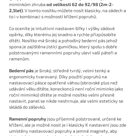
miminkům zhruba
od velikosti 62 do 92/98 (2m-2-
2,5let)
. V tomto nosítku můžete nosit klasicky, na zádech a
to i v kombinaci s možností křížení popruhů.
Co oceníte je intuitivní nastaven šířky i výšky zádové
opěrky, díky kterému jej snadno a rychle přizpůsobíte
dítěti. Nosítko má široký a pohodlný bederní pás jehož
spona je zajištěna jistící gumičkou, který spolu s dobře
polstrovanými ramenními popruhy uleví vaší páteři a
ramenům.
Bederní pás
je široký, středně tvrdý, velmi tenký a
ergonomicky tvarovaný.
Díky použití popruhů na
nastavovací pásce opatřené váhou (obrovské plus než
udávání věku dítěte, koneckonců není roční miminko jako
roční miminko) dítěte je možné nosítko velmi přesně
nastavit, panel se nikde neshrnuje, ale velmi esteticky se
skládá do záševků.
Ramenní popruhy
jsou příjemně polstrované, určené ke
křížení, ale je možné nosit je i klasicky K nastavení jsou zde
umístěny nastavovací popruhy a jemné magnety, aby