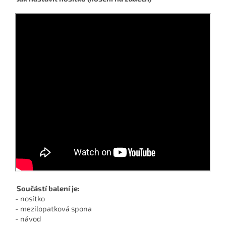
Součástí balení je:
- nosítko
- mezilopatková spona
- návod