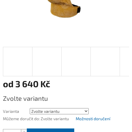
od
3 640 Kč
Měrná
Zvolte variantu
cena:
Varianta
Můžeme doručit do:
Zvolte variantu
Možnosti doručení