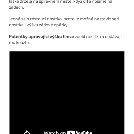
látka držela na správném místě, když dítě nosíme na
zádech.
Jedná se o rostoucí nosítko, proto je možné nastavit sed
nosítka i výšku zádové opěrky.
Patentky upravující výšku límce
zdobí nosítko a dodávají
mu kouzlo.