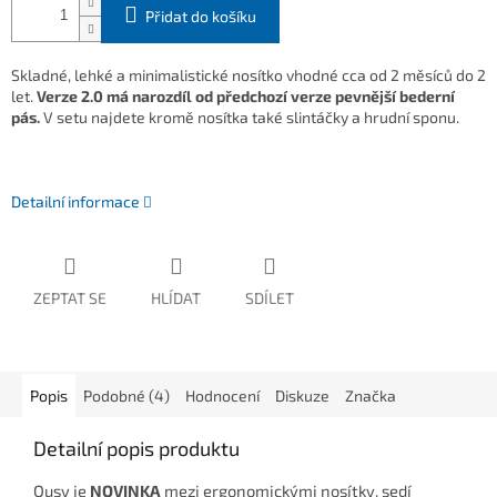
Přidat do košíku
Skladné, lehké a minimalistické nosítko vhodné cca od 2 měsíců do 2
let.
Verze 2.0 má narozdíl od předchozí verze pevnější bederní
pás.
V setu najdete kromě nosítka také slintáčky a hrudní
sponu.
Detailní informace
ZEPTAT SE
HLÍDAT
SDÍLET
Popis
Podobné (4)
Hodnocení
Diskuze
Značka
Detailní popis produktu
Qusy je
NOVINKA
mezi ergonomickými nosítky, sedí