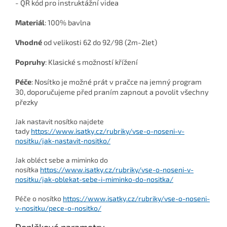
- QR kód pro instruktážní videa
Materiál
: 100% bavlna
Vhodné
od velikosti 62 do 92/98 (2m-2let)
Popruhy
: Klasické s možností křížení
Péče
: Nosítko je možné prát v pračce na jemný program
30, doporučujeme před praním zapnout a povolit všechny
přezky
Jak nastavit nosítko najdete
tady
https://www.isatky.cz/rubriky/vse-o-noseni-v-
nositku/jak-nastavit-nositko/
Jak obléct sebe a miminko do
nosítka
https://www.isatky.cz/rubriky/vse-o-noseni-v-
nositku/jak-oblekat-sebe-i-miminko-do-nositka/
Péče o nosítko
https://www.isatky.cz/rubriky/vse-o-noseni-
v-nositku/pece-o-nositko/