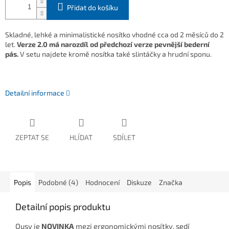
Přidat do košíku
Skladné, lehké a minimalistické nosítko vhodné cca od 2 měsíců do 2
let.
Verze 2.0 má narozdíl od předchozí verze pevnější bederní
pás.
V setu najdete kromě nosítka také slintáčky a hrudní
sponu.
Detailní informace
ZEPTAT SE
HLÍDAT
SDÍLET
Popis
Podobné (4)
Hodnocení
Diskuze
Značka
Detailní popis produktu
Qusy je
NOVINKA
mezi ergonomickými nosítky, sedí