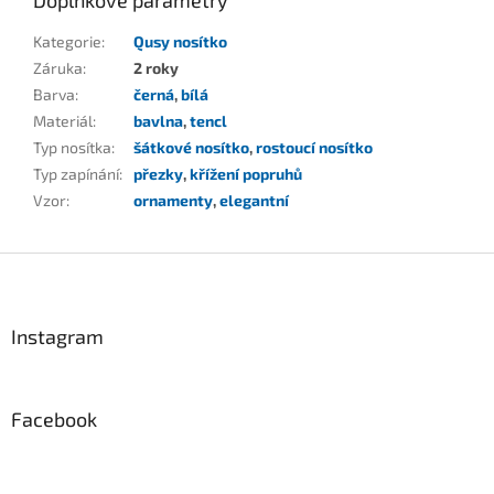
Doplňkové parametry
Kategorie
:
Qusy nosítko
Záruka
:
2 roky
Barva
:
černá
,
bílá
Materiál
:
bavlna
,
tencl
Typ nosítka
:
šátkové nosítko
,
rostoucí nosítko
Typ zapínání
:
přezky
,
křížení popruhů
Vzor
:
ornamenty
,
elegantní
Z
á
p
a
Instagram
t
í
Facebook