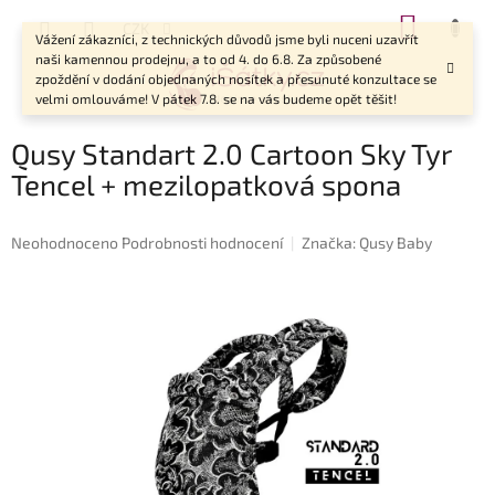
Přejít
NÁKUP
CZK
na
Vážení zákazníci, z technických důvodů jsme byli nuceni uzavřít
KOŠÍK
obsah
naši kamennou prodejnu, a to od 4. do 6.8. Za způsobené
zpoždění v dodání objednaných nosítek a přesunuté konzultace se
velmi omlouváme! V pátek 7.8. se na vás budeme opět těšit!
Qusy Standart 2.0 Cartoon Sky Tyr
Tencel + mezilopatková spona
Průměrné
Neohodnoceno
Podrobnosti hodnocení
Značka:
Qusy Baby
hodnocení
produktu
je
0,0
z
5
hvězdiček.