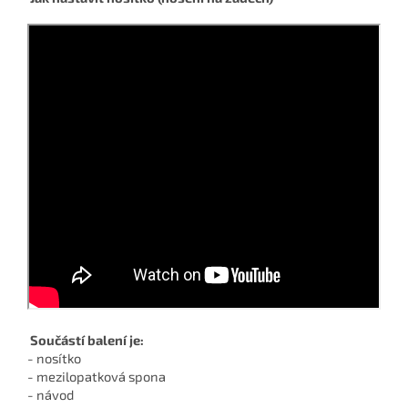
Součástí balení je:
- nosítko
- mezilopatková spona
- návod