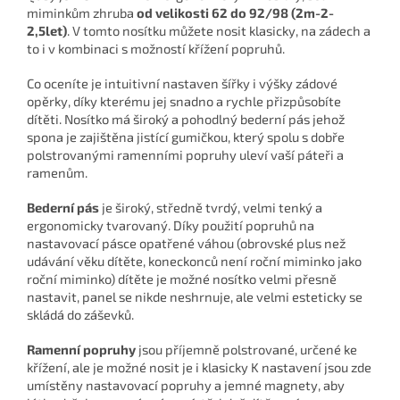
miminkům zhruba
od velikosti 62 do 92/98 (2m-2-
2,5let)
. V tomto nosítku můžete nosit klasicky, na zádech a
to i v kombinaci s možností křížení popruhů.
Co oceníte je intuitivní nastaven šířky i výšky zádové
opěrky, díky kterému jej snadno a rychle přizpůsobíte
dítěti. Nosítko má široký a pohodlný bederní pás jehož
spona je zajištěna jistící gumičkou, který spolu s dobře
polstrovanými ramenními popruhy uleví vaší páteři a
ramenům.
Bederní pás
je široký, středně tvrdý, velmi tenký a
ergonomicky tvarovaný.
Díky použití popruhů na
nastavovací pásce opatřené váhou (obrovské plus než
udávání věku dítěte, koneckonců není roční miminko jako
roční miminko) dítěte je možné nosítko velmi přesně
nastavit, panel se nikde neshrnuje, ale velmi esteticky se
skládá do záševků.
Ramenní popruhy
jsou příjemně polstrované, určené ke
křížení, ale je možné nosit je i klasicky K nastavení jsou zde
umístěny nastavovací popruhy a jemné magnety, aby