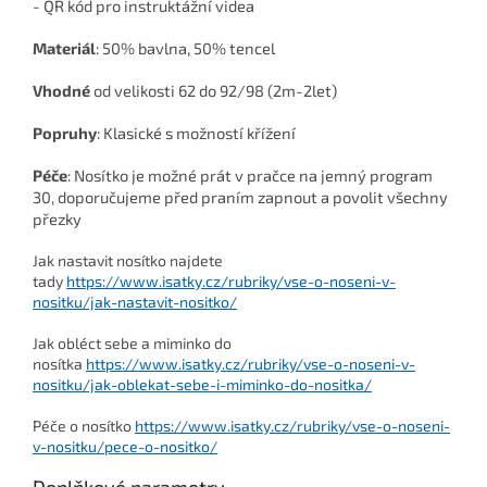
- QR kód pro instruktážní videa
Materiál
: 50% bavlna, 50% tencel
Vhodné
od velikosti 62 do 92/98 (2m-2let)
Popruhy
: Klasické s možností křížení
Péče
: Nosítko je možné prát v pračce na jemný program
30, doporučujeme před praním zapnout a povolit všechny
přezky
Jak nastavit nosítko najdete
tady
https://www.isatky.cz/rubriky/vse-o-noseni-v-
nositku/jak-nastavit-nositko/
Jak obléct sebe a miminko do
nosítka
https://www.isatky.cz/rubriky/vse-o-noseni-v-
nositku/jak-oblekat-sebe-i-miminko-do-nositka/
Péče o nosítko
https://www.isatky.cz/rubriky/vse-o-noseni-
v-nositku/pece-o-nositko/