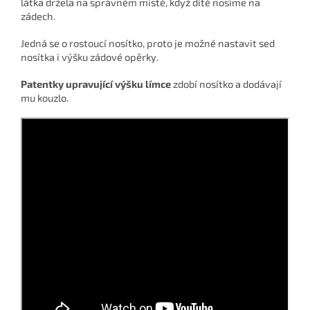
látka držela na správném místě, když dítě nosíme na
zádech.
Jedná se o rostoucí nosítko, proto je možné nastavit sed
nosítka i výšku zádové opěrky.
Patentky upravující výšku límce
zdobí nosítko a dodávají
mu kouzlo.