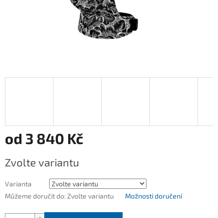
od
3 840 Kč
Měrná
Zvolte variantu
cena:
Varianta
Můžeme doručit do:
Zvolte variantu
Možnosti doručení