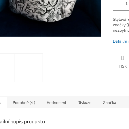
Stylová, 
značky Q
nezbytnos
Detailní
TISK
s
Podobné (4)
Hodnocení
Diskuze
Značka
ailní popis produktu