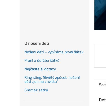
n
e
l
O nošení dětí
Nošení dětí – vybíráme první šátek
Praní a údržba šátků
Nejčastější dotazy
Ring sling. Skvělý způsob nošení
dětí „jen na chvilku“
Popi
Gramáž šátků
Det