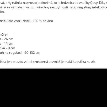
ová, originální a naprosto jedinečná, to je ledvinka od značky Qusy. Díky
ěrů se vám do ní vejdou všechny nezbytnosti nebo ring sling šátek, či c
tko.
riál:
dle vzoru šátku, 100 % bavlna
měry:
a - 26 cm
a - 14 cm
bka - 9 cm
uh na regulaci - 90-132 cm
inka je opravdu velmi prostorná a uvnitř je malá kapsička na zip.