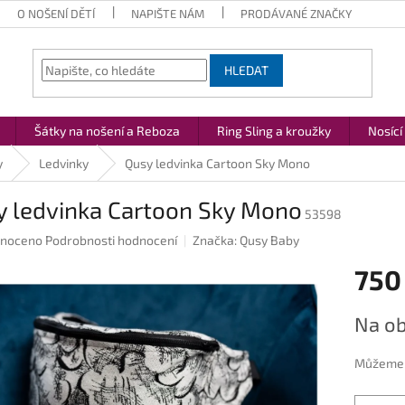
O NOŠENÍ DĚTÍ
NAPIŠTE NÁM
PRODÁVANÉ ZNAČKY
HLEDAT
Šátky na nošení a Reboza
Ring Sling a kroužky
Nosící
y
Ledvinky
Qusy ledvinka Cartoon Sky Mono
y ledvinka Cartoon Sky Mono
53598
né
noceno
Podrobnosti hodnocení
Značka:
Qusy Baby
ení
750
u
Měrná
Na ob
cena:
ek.
Můžeme d