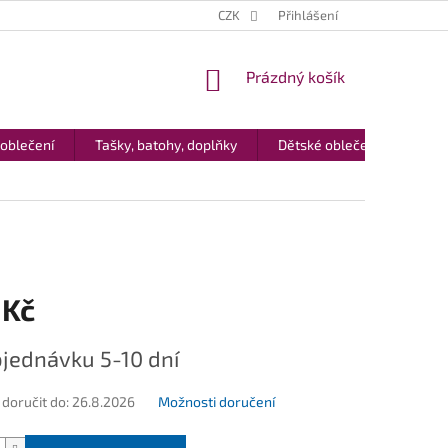
CZK
Přihlášení
NÁKUPNÍ
Prázdný košík
KOŠÍK
 oblečení
Tašky, batohy, doplňky
Dětské oblečení
Dár
 Kč
jednávku 5-10 dní
oručit do:
26.8.2026
Možnosti doručení