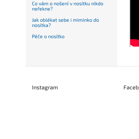
Co vám o nošení v nosítku nikdo
neřekne?
Jak oblékat sebe i miminko do
nosítka?
Péče o nosítko
Z
á
p
Instagram
Faceb
a
t
í