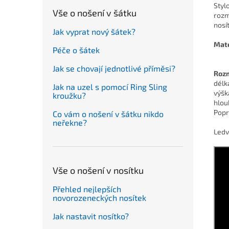
Styl
Vše o nošení v šátku
rozm
nosí
Jak vyprat nový šátek?
Mate
Péče o šátek
Jak se chovají jednotlivé příměsi?
Roz
délk
Jak na uzel s pomocí Ring Sling
výšk
kroužku?
hlou
Popr
Co vám o nošení v šátku nikdo
neřekne?
Ledv
Vše o nošení v nosítku
Přehled nejlepších
novorozeneckých nosítek
Jak nastavit nosítko?