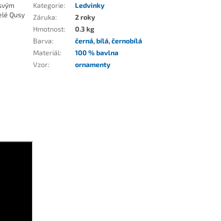
 svým
Kategorie
:
Ledvinky
elé Qusy
Záruka
:
2 roky
Hmotnost
:
0.3 kg
Barva
:
černá
,
bílá
,
černobílá
Materiál
:
100 % bavlna
Vzor
:
ornamenty