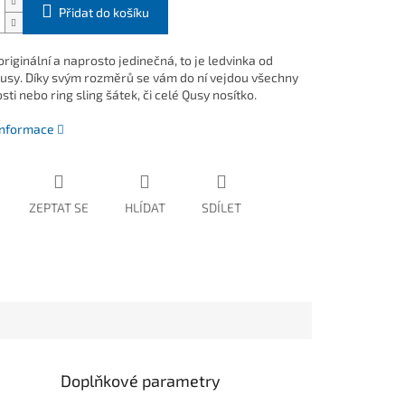
Přidat do košíku
originální a naprosto jedinečná, to je ledvinka od
usy. Díky svým rozměrů se vám do ní vejdou všechny
ti nebo ring sling šátek, či celé Qusy nosítko.
 informace
ZEPTAT SE
HLÍDAT
SDÍLET
Doplňkové parametry