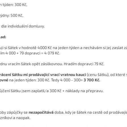
n týden: 300 Kč,
týdny: 500 Kč,
: dle individuální domluvy.
lad:
uji si šátek v hodnotě 4000 Kč na jeden týden a nechávám si jej zaslat z
ím 4 000 + 79 dopravci = 4 079 Kč.
ýdnu vracím šátek opět zásilkovnou. Hradím dopravci 79 Kč.
rácení šátku mi prodávající vrací vratnou kauci
(cenu šátku), od které 
ovné
na jeden týden: 300 Kč. Tedy 4 000 - 300=
3 700 Kč.
ůjčení šátku jsem zaplatil/a 300 Kč + náklady na přepravu.
oby zápůjčky se
nezapočítává
doba, kdy je šátek na cestě od prodávají
zníkovi a naopak.