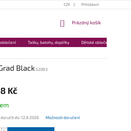
CZK
Přihlášení
NÁKUPNÍ
Prázdný košík
KOŠÍK
 oblečení
Tašky, batohy, doplňky
Dětské oblečení
Dár
Grad Black
52083
08 Kč
dem
oručit do:
12.8.2026
Možnosti doručení