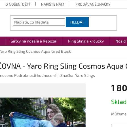
O NOŠENÍ DĚTÍ
NAPIŠTE NÁM
PRODÁVANÉ ZNAČKY
HLEDAT
Šátky na nošení a Reboza
Ring Sling a kroužky
Nosící
aro Ring Sling Cosmos Aqua Grad Black
ČOVNA - Yaro Ring Sling Cosmos Aqua 
né
noceno
Podrobnosti hodnocení
Značka:
Yaro Slings
ení
1 8
u
Měrná
Skla
cena:
ek.
Můžeme d