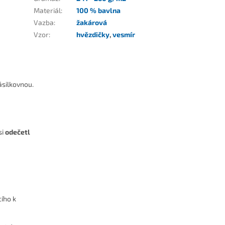
Materiál
:
100 % bavlna
Vazba
:
žakárová
Vzor
:
hvězdičky
,
vesmír
ásilkovnou.
si
odečetl
cího k