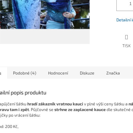
Detailní
TISK
s
Podobné (4)
Hodnocení
Diskuze
Značka
ailní popis produktu
zapůjčení šátku
hradí zákazník vratnou kauci
v plné výši ceny šátku a
ná
ravu tam i zpět
. Půjčovné se
strhne ze zaplacené kauce
dle skutečné 
jčky po vrácení šátku:
nd: 200 Kč,