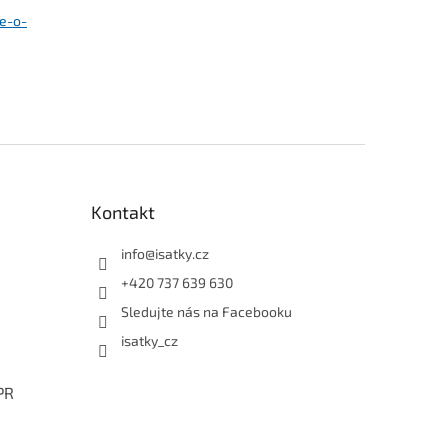
se-o-
Kontakt
info
@
isatky.cz
+420 737 639 630
Sledujte nás na Facebooku
isatky_cz
PR