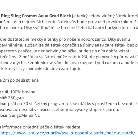
 Ring Sling Cosmos Aqua Grad Black
je tenký celobavlněný šátek, který
nošení těch nejmenších, tento šátek vás bude provázet prvním rokem ži
ho miminka. Díky své tlouště se ho není třeba bát ani v horkých letních 
k je dostatečně měkký a tenký pro nošení novorozenců. Díky svému
bavlněnému složení se dá šátek označit za úplný easy care šátek, bez
yperete v pračce, je nenáchylný na očka, bude se s ním dobře vázat i
tečníkovi. Z počátku se šátek může zdát tužší, ale po prvních pár naváz
binovaných se žehlením se vám doslova rozpustí pod rukama a bude t
ík, který si vy i miminko doslova zamilujete.
a 2m po delší straně
riál
: 100% bavlna
máž
: 250gsm
žba
: prát na 30 st, šetrný program, nízké otáčky v prostředku bez optic
asňovačů, nesušit v sušičce, žehlení na vysoký stupeň s párou.
obce
: SlingoMama NL
ší informace ohledně péče o šátek najdete
https://www.isatky.cz/rubriky/vse-o-noseni-v-satku/pece-o-satek/