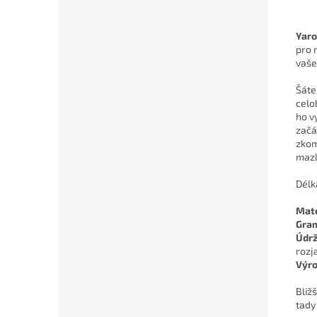
Yaro
pro 
vaše
Šáte
celo
ho v
začá
zkom
mazl
Délk
Mate
Gra
Údr
rozj
Výr
Bliž
tady