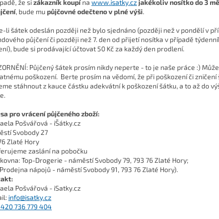
ípadě, že si
zákazník koupí
na
www.isatky.cz
jakékoliv nosítko do 3 mě
jčení
, bude mu
půjčovné odečteno v plné výši
.
-li šátek odeslán později než bylo sjednáno (později než v pondělí v př
ndového půjčení či později než 7. den od přijetí nosítka v případě týdenn
ení), bude si prodávající účtovat 50 Kč za každý den prodlení.
ORNĚNÍ: Půjčený šátek prosím nikdy neperte - to je naše práce :) Může 
atnému poškození. B
erte prosím na vědomí, že při poškození či zničení 
me stáhnout z kauce částku adekvátní k poškození šátku, a to až do v
e.
sa pro vrácení půjčeného zboží:
aela Pošvářová - iŠátky.cz
stí Svobody 27
76 Zlaté Hory
ferujeme zaslání na pobočku
lkovna: Top-Drogerie - náměstí Svobody 79, 793 76 Zlaté Hory;
 Prodejna nápojů - náměstí Svobody 91, 793 76 Zlaté Hory).
akt:
aela Pošvářová - iSatky.cz
il:
info@isatky.cz
+420 736 779 404