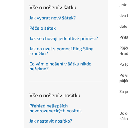
jede
Vše o nošení v šátku
dva 
Jak vyprat nový šátek?
déle
Péče o šátek
Přík
Jak se chovají jednotlivé příměsi?
Půjč
Jak na uzel s pomocí Ring Sling
kroužku?
Hrad
Co vám o nošení v šátku nikdo
Po t
neřekne?
Po v
půjč
Za p
Vše o nošení v nosítku
Přehled nejlepších
novorozeneckých nosítek
Do d
záka
Jak nastavit nosítko?