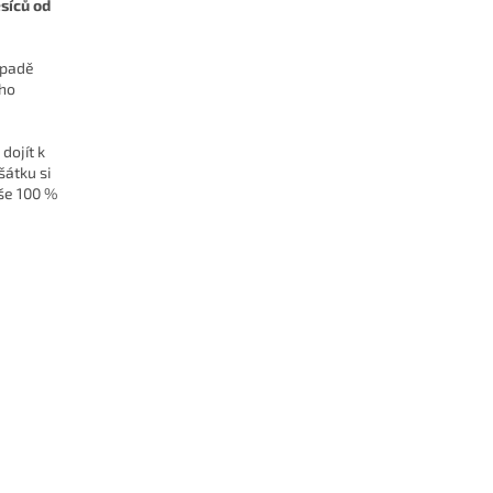
síců od
ípadě
ího
dojít k
šátku si
ýše 100 %