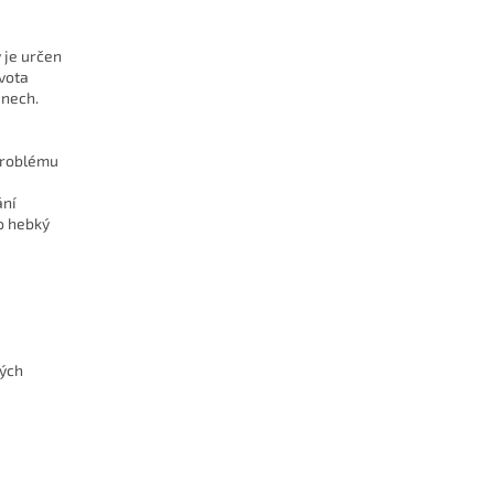
 je určen
vota
dnech.
 problému
ání
o hebký
kých