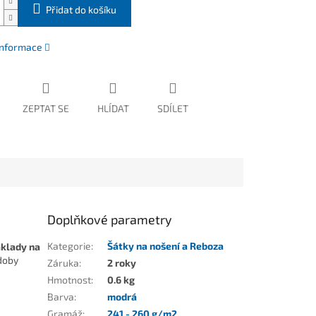
Přidat do košíku
 informace
ZEPTAT SE
HLÍDAT
SDÍLET
Doplňkové parametry
Kategorie
:
Šátky na nošení a Reboza
klady na
doby
Záruka
:
2 roky
Hmotnost
:
0.6 kg
Barva
:
modrá
Gramáž
:
241 - 260 g/m2