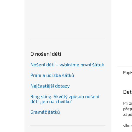
n
e
l
O nošení dětí
Nošení dětí – vybíráme první šátek
Popi
Praní a údržba šátků
Nejčastější dotazy
Det
Ring sling. Skvělý způsob nošení
dětí „jen na chvilku“
Při 
přep
Gramáž šátků
zápů
víke