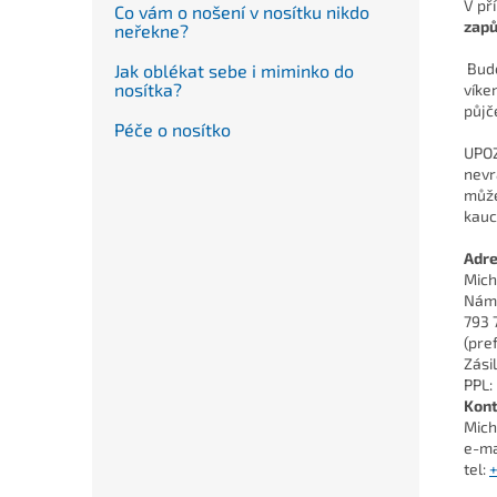
V př
Co vám o nošení v nosítku nikdo
zapů
neřekne?
Bude
Jak oblékat sebe i miminko do
nosítka?
víke
půjč
Péče o nosítko
UPOZ
nevr
může
kauc
Adre
Mich
Námě
793 
(pre
Zási
PPL:
Kont
Mich
e-ma
tel: