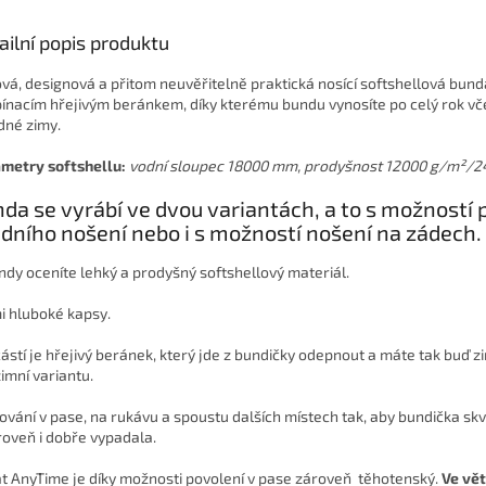
ailní popis produktu
ová, designová a přitom neuvěřitelně praktická nosící softshellová bund
ínacím hřejivým beránkem, díky kterému bundu vynosíte po celý rok vč
dné zimy.
metry softshellu:
vodní sloupec 18000 mm, prodyšnost 12000 g/m
²
/2
da se vyrábí ve dvou variantách, a to s možností
dního nošení nebo i s možností nošení na zádech.
ndy oceníte lehký a prodyšný softshellový materiál.
i hluboké kapsy.
ástí je hřejivý beránek, který jde z bundičky odepnout a máte tak buď z
imní variantu.
ování v pase, na rukávu a spoustu dalších místech tak, aby bundička sk
roveň i dobře vypadala.
t AnyTime je díky možnosti povolení v pase zároveň těhotenský.
Ve vět