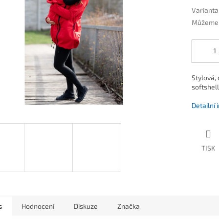
ek.
Varianta
Můžeme d
Stylová,
softshel
Detailní
TISK
s
Hodnocení
Diskuze
Značka