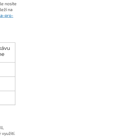
le nosíte
leží na
ka-pro-
l,
 využití.