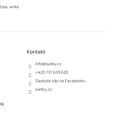
ěsta, velké
Kontakt
info
@
isatky.cz
+420 737 639 630
Sledujte nás na Facebooku
isatky_cz
PR