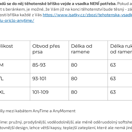
adů se do něj těhotenské bříško vejde a vsadka NENÍ potřeba.
Pokud a
t s beránkem, je možné, že Vám již na konci těhotenství bude těsný - zá
kosti bříška každé z Vás
https://www.isatky.cz/zbozi/tehotenska-vsad
u-oriclo-anytime/
íly mezi kabátem AnyTime a AnyMoment
ime: pružný, prodyšnější, voděodolnější, ale méně oděruodolný softshel
ovnější design, lehce větší kapsy, teplejší zateplení, které ale nemá jiné