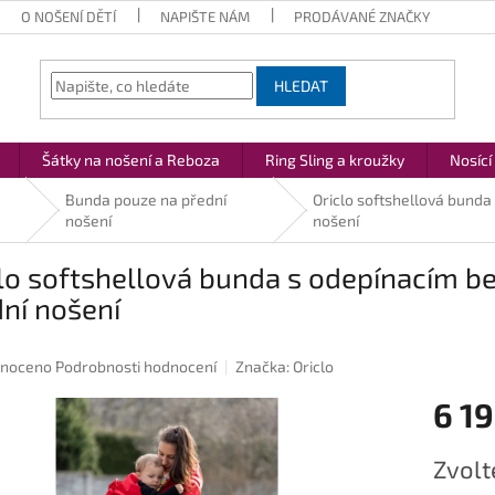
O NOŠENÍ DĚTÍ
NAPIŠTE NÁM
PRODÁVANÉ ZNAČKY
HLEDAT
Šátky na nošení a Reboza
Ring Sling a kroužky
Nosící
Bunda pouze na přední
Oriclo softshellová bund
nošení
nošení
clo softshellová bunda s odepínacím 
ní nošení
né
noceno
Podrobnosti hodnocení
Značka:
Oriclo
ení
6 19
u
Měrná
Zvolt
cena: