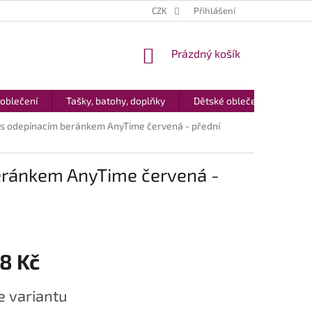
CZK
Přihlášení
NÁKUPNÍ
Prázdný košík
KOŠÍK
 oblečení
Tašky, batohy, doplňky
Dětské oblečení
Dár
a s odepínacím beránkem AnyTime červená - přední
beránkem AnyTime červená -
8 Kč
e variantu