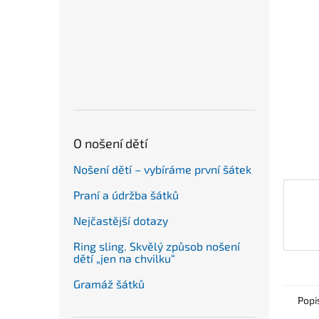
a
hvězdič
n
e
l
O nošení dětí
Nošení dětí – vybíráme první šátek
Praní a údržba šátků
Nejčastější dotazy
Ring sling. Skvělý způsob nošení
dětí „jen na chvilku“
Gramáž šátků
Popi