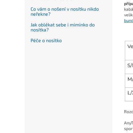
příp
Co vám o nošení v nosítku nikdo
kabá
neřekne?
veli
bund
Jak oblékat sebe i miminko do
nosítka?
Péče o nosítko
Rozd
AnyT
sport