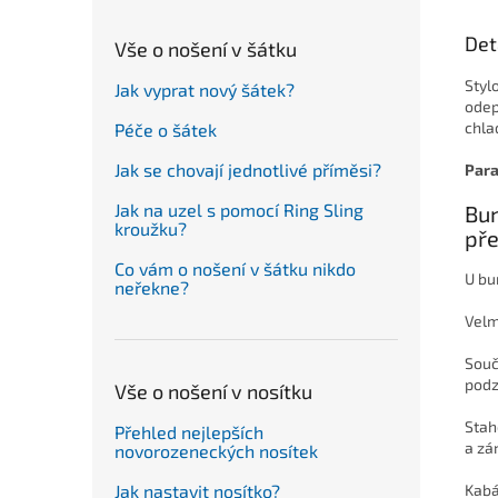
Det
Vše o nošení v šátku
Styl
Jak vyprat nový šátek?
odep
chla
Péče o šátek
Jak se chovají jednotlivé příměsi?
Para
Jak na uzel s pomocí Ring Sling
Bun
kroužku?
pře
Co vám o nošení v šátku nikdo
U bu
neřekne?
Velm
Souč
podz
Vše o nošení v nosítku
Stah
Přehled nejlepších
a zá
novorozeneckých nosítek
Jak nastavit nosítko?
Kabá