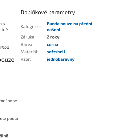
Doplňkové parametry
a s
Bunda pouze na přední
Kategorie
:
etně
nošení
Záruka
:
2 roky
Barva
:
černá
4hod
Materiál
:
softshell
 pouze
Vzor
:
jednobarevný
imní nebo
věle padla
šině