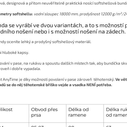
ová, designová a přitom neuvěřitelně praktická nosící softshellová bund
metry softshellu:
vodní sloupec 18000 mm, prodyšnost 12000 g/m
²
/2
da se vyrábí ve dvou variantách, a to s možností
dního nošení nebo i s možností nošení na zádech.
ndy oceníte lehký a prodyšný softshellový materiál.
i hluboké kapsy.
ování v pase, na rukávu a spoustu dalších místech tak, aby bundička sk
roveň i dobře vypadala.
t AnyTime je díky možnosti povolení v pase zároveň těhotenský.
Ve vět
adů se do něj těhotenské bříško vejde a vsadka NENÍ potřeba.