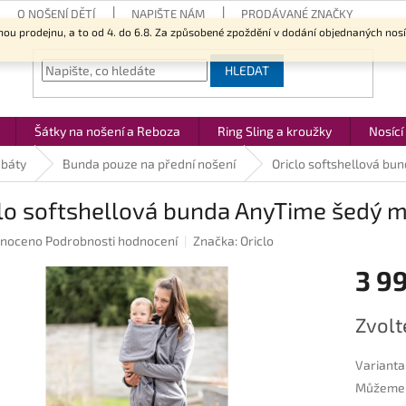
O NOŠENÍ DĚTÍ
NAPIŠTE NÁM
PRODÁVANÉ ZNAČKY
nou prodejnu, a to od 4. do 6.8. Za způsobené zpoždění v dodání objednaných nos
HLEDAT
Šátky na nošení a Reboza
Ring Sling a kroužky
Nosící
abáty
Bunda pouze na přední nošení
Oriclo softshellová bun
lo softshellová bunda AnyTime šedý me
né
noceno
Podrobnosti hodnocení
Značka:
Oriclo
ení
3 9
u
Měrná
Zvolt
cena:
ek.
Varianta
Můžeme d