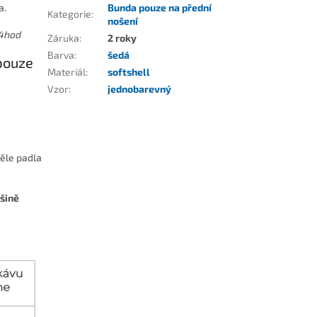
a.
Bunda pouze na přední
Kategorie
:
nošení
4hod
Záruka
:
2 roky
Barva
:
šedá
 pouze
Materiál
:
softshell
Vzor
:
jednobarevný
věle padla
šině