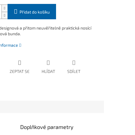
Přidat do košíku
 designová a přitom neuvěřitelně praktická nosící
lová bunda.
 informace
ZEPTAT SE
HLÍDAT
SDÍLET
Doplňkové parametry