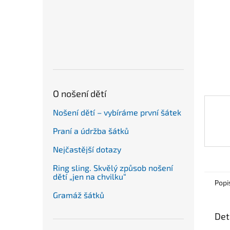
n
e
l
O nošení dětí
Nošení dětí – vybíráme první šátek
Praní a údržba šátků
Nejčastější dotazy
Ring sling. Skvělý způsob nošení
dětí „jen na chvilku“
Popi
Gramáž šátků
Det