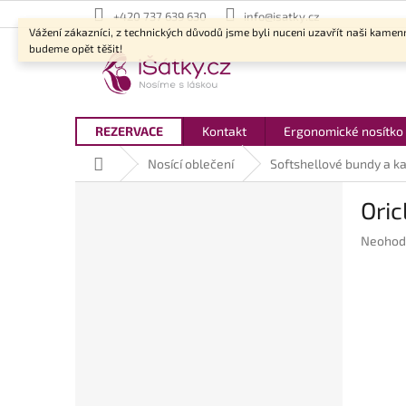
Přejít
+420 737 639 630
info@isatky.cz
na
Vážení zákazníci, z technických důvodů jsme byli nuceni uzavřít naši kamen
obsah
budeme opět těšit!
REZERVACE
Kontakt
Ergonomické nosítko
Domů
Nosící oblečení
Softshellové bundy a k
P
Oric
o
s
Průměr
Neohod
t
hodnoc
r
produkt
a
je
n
0,0
z
n
5
í
hvězdič
p
a