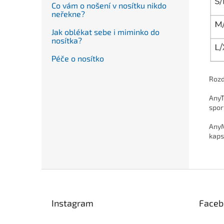
Co vám o nošení v nosítku nikdo
neřekne?
Jak oblékat sebe i miminko do
nosítka?
Péče o nosítko
Rozd
AnyT
sport
AnyM
kaps
Z
á
p
Instagram
Faceb
a
t