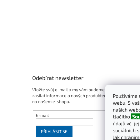
í
Odebírat newsletter
Vložte svůj e-mail a my vám budeme
zasílat informace o nových produktech
Používáme s
na našem e-shopu.
webu. S vaš
našich webo
E-mail
tlačítko
Sou
údajů vč. je
sociálních s
PŘIHLÁSIT SE
Jak chráním