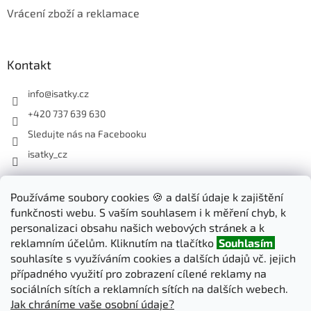
Vrácení zboží a reklamace
Kontakt
info
@
isatky.cz
+420 737 639 630
Sledujte nás na Facebooku
isatky_cz
Odebírat newsletter
Používáme soubory cookies 🍪 a další údaje k zajištění
funkčnosti webu. S vaším souhlasem i k měření chyb, k
Vložte svůj e-mail a my vám budeme zasílat informace o nových
personalizaci obsahu našich webových stránek a k
produktech na našem e-shopu.
reklamním účelům. Kliknutím na tlačítko
Souhlasím
souhlasíte s využíváním cookies a dalších údajů vč. jejich
E-mail
případného využití pro zobrazení cílené reklamy na
sociálních sítích a reklamních sítích na dalších webech.
Jak chráníme vaše osobní údaje?
PŘIHLÁSIT SE