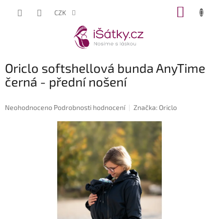
Přejít
NÁKUP
CZK
na
KOŠÍK
obsah
Oriclo softshellová bunda AnyTime
černá - přední nošení
Průměrné
Neohodnoceno
Podrobnosti hodnocení
Značka:
Oriclo
hodnocení
produktu
je
0,0
z
5
hvězdiček.