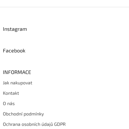
Z
á
p
a
Instagram
t
í
Facebook
INFORMACE
Jak nakupovat
Kontakt
O nás
Obchodní podmínky
Ochrana osobních údajů GDPR