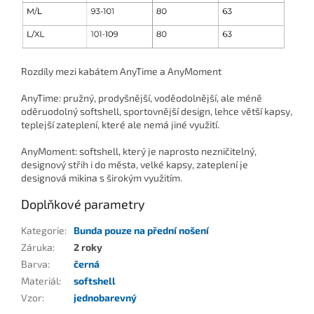
Rozdíly mezi kabátem AnyTime a AnyMoment
AnyTime: pružný, prodyšnější, voděodolnější, ale méně
oděruodolný softshell, sportovnější design, lehce větší kapsy,
teplejší zateplení, které ale nemá jiné využití.
AnyMoment: softshell, který je naprosto nezničitelný,
designový střih i do města, velké kapsy, zateplení je
designová mikina s širokým využitím.
Doplňkové parametry
Kategorie
:
Bunda pouze na přední nošení
Záruka
:
2 roky
Barva
:
černá
Materiál
:
softshell
Vzor
:
jednobarevný