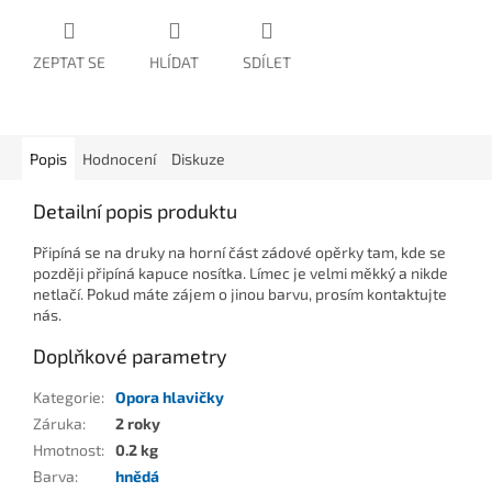
ZEPTAT SE
HLÍDAT
SDÍLET
Popis
Hodnocení
Diskuze
Detailní popis produktu
Připíná se na druky na horní část zádové opěrky tam, kde se
později připíná kapuce nosítka. Límec je velmi měkký a nikde
netlačí. Pokud máte zájem o jinou barvu, prosím kontaktujte
nás.
Doplňkové parametry
Kategorie
:
Opora hlavičky
Záruka
:
2 roky
Hmotnost
:
0.2 kg
Barva
:
hnědá