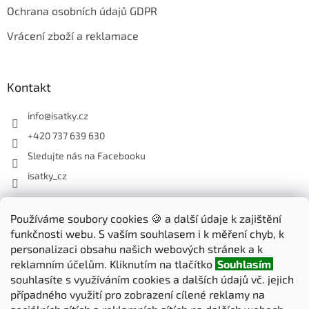
Ochrana osobních údajů GDPR
Vrácení zboží a reklamace
Kontakt
info
@
isatky.cz
+420 737 639 630
Sledujte nás na Facebooku
isatky_cz
Odebírat newsletter
Používáme soubory cookies 🍪 a další údaje k zajištění
funkčnosti webu. S vaším souhlasem i k měření chyb, k
Vložte svůj e-mail a my vám budeme zasílat informace o nových
personalizaci obsahu našich webových stránek a k
produktech na našem e-shopu.
reklamním účelům. Kliknutím na tlačítko
Souhlasím
souhlasíte s využíváním cookies a dalších údajů vč. jejich
E-mail
případného využití pro zobrazení cílené reklamy na