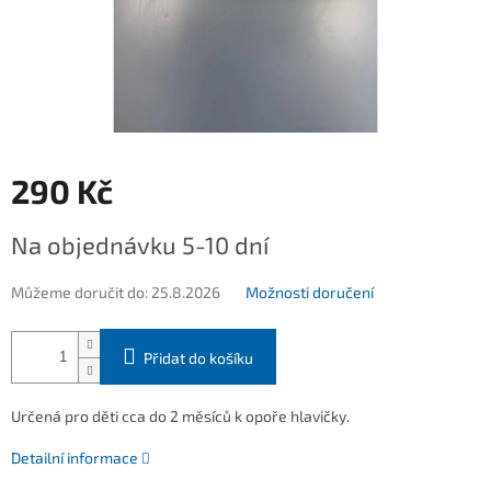
290 Kč
Měrná
Na objednávku 5-10 dní
cena:
Můžeme doručit do:
25.8.2026
Možnosti doručení
Přidat do košíku
Určená pro děti cca do 2 měsíců k opoře hlavičky.
Detailní informace