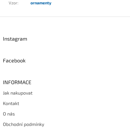
Vzor
:
ornamenty
Z
á
p
a
Instagram
t
í
Facebook
INFORMACE
Jak nakupovat
Kontakt
O nás
Obchodní podmínky