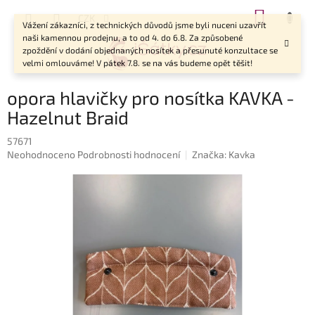
Přejít
NÁKUP
CZK
na
Vážení zákazníci, z technických důvodů jsme byli nuceni uzavřít
KOŠÍK
obsah
naši kamennou prodejnu, a to od 4. do 6.8. Za způsobené
zpoždění v dodání objednaných nosítek a přesunuté konzultace se
velmi omlouváme! V pátek 7.8. se na vás budeme opět těšit!
opora hlavičky pro nosítka KAVKA -
Hazelnut Braid
57671
Průměrné
Neohodnoceno
Podrobnosti hodnocení
Značka:
Kavka
hodnocení
produktu
je
0,0
z
5
hvězdiček.