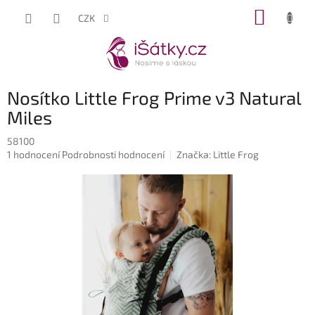
Přejít
NÁKUP
CZK
na
KOŠÍK
obsah
Nosítko Little Frog Prime v3 Natural
Miles
58100
Průměrné
1 hodnocení
Podrobnosti hodnocení
Značka:
Little Frog
hodnocení
produktu
je
5,0
z
5
hvězdiček.