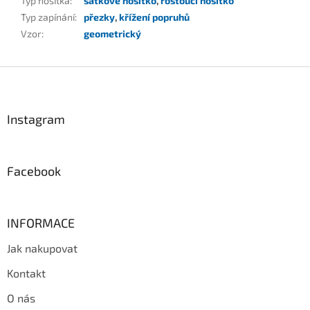
Typ nosítka
:
šátkové nosítko
,
rostoucí nosítko
Typ zapínání
:
přezky
,
křížení popruhů
Vzor
:
geometrický
Z
á
p
a
Instagram
t
í
Facebook
INFORMACE
Jak nakupovat
Kontakt
O nás