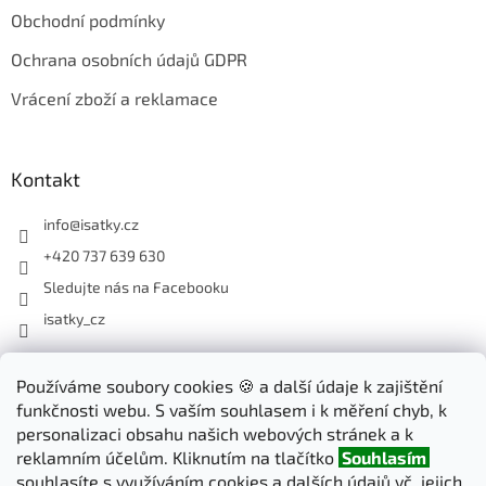
Obchodní podmínky
Ochrana osobních údajů GDPR
Vrácení zboží a reklamace
Kontakt
info
@
isatky.cz
+420 737 639 630
Sledujte nás na Facebooku
isatky_cz
Odebírat newsletter
Používáme soubory cookies 🍪 a další údaje k zajištění
funkčnosti webu. S vaším souhlasem i k měření chyb, k
Vložte svůj e-mail a my vám budeme zasílat informace o nových
personalizaci obsahu našich webových stránek a k
produktech na našem e-shopu.
reklamním účelům. Kliknutím na tlačítko
Souhlasím
souhlasíte s využíváním cookies a dalších údajů vč. jejich