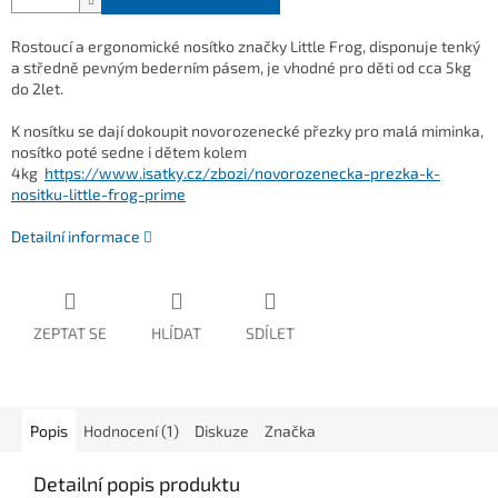
Rostoucí a ergonomické nosítko značky Little Frog, disponuje tenký
a středně pevným bederním pásem, je vhodné pro děti od cca 5kg
do 2let.
K nosítku se dají dokoupit novorozenecké přezky pro malá miminka,
nosítko poté sedne i dětem kolem
4kg
https://www.isatky.cz/zbozi/novorozenecka-prezka-k-
nositku-little-frog-prime
Detailní informace
ZEPTAT SE
HLÍDAT
SDÍLET
Popis
Hodnocení (1)
Diskuze
Značka
Detailní popis produktu