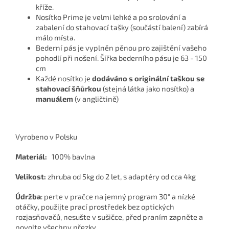
kříže.
Nosítko Prime je velmi lehké a po srolování a
zabalení do stahovací tašky (součástí balení) zabírá
málo místa.
Bederní pás je vyplněn pěnou pro zajištění vašeho
pohodlí při nošení. Šířka bederního pásu je 63 - 150
cm
Každé nosítko je
dodáváno s originální taškou se
stahovací šňůrkou
(stejná látka jako nosítko) a
manuálem
(v angličtině)
Vyrobeno v Polsku
Materiál:
100% bavlna
Velikost:
zhruba od 5kg do 2 let, s adaptéry od cca 4kg
Údržba
: perte v pračce na jemný program 30° a nízké
otáčky, použijte prací prostředek bez optických
rozjasňovačů, nesušte v sušičce, před praním zapněte a
povolte všechny přezky