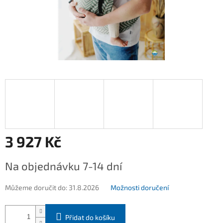
3 927 Kč
Měrná
Na objednávku 7-14 dní
cena:
Můžeme doručit do:
31.8.2026
Možnosti doručení
Přidat do košíku