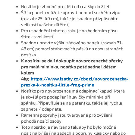
Nosítko je vhodné pro děti od cca 5kg do 2 let
Šířku panelu můžete upravit pomocí suchého zipu
(rozsah: 25-40 cm), takže jej snadno přizpůsobíte
velikosti vašeho dítěte (
Pro usnadnění tohoto kroku je na bederním pásu
štítek s velikostí.
Snadno upravte výšku zádového panelu (rozsah 31-
43 cm) pomocí stahovacích pásků na obou stranách
nosítka.
K nosítku se dají dokoupit novorozenecké přezky
pro malá miminka, nosítko poté sedne i dětem
kolem
4kg
https://www.isatky.cz/zbozi/novorozenecka-
prezka-k-nositku-little-frog-prime
Nosítko pro novorozence má odepínací kapuci, která
je skvělá pro podepření hlavičky miminka při
spánku. Připevňuje se na patentku, takže jej rychle
zapnete / odepnete.
Ramenní popruhy jsou tvarované pro zvýšení
pohodlí nosící osoby.
Toto nosítko je navrženo tak, aby ho bylo možné
nosit na břiše i na zádech s popruhy klasicky nebo do