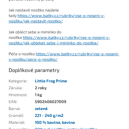
Jak nastavit nosítko najdete
tady
https://www.isatky.cz/rubriky/vse-o-noseni-v-
nositku/jak-nastavit-nositko/
Jak obléct sebe a miminko do
nosítka
https://www.isatky.cz/rubriky/vse-o-noseni-v-
nositku/jak-oblekat-sebe-i-miminko-do-nositka/
Péče o nosítko
https://www.isatky.cz/rubriky/vse-o-noseni-
v-nositku/pece-o-nositko/
Doplňkové parametry
Kategorie
:
Little Frog Prime
Záruka
:
2 roky
Hmotnost
:
1 kg
EAN
:
5902406027009
Barva
:
zelená
Gramáž
:
221 - 240 g/m2
Materiál
:
100 % bavlna
,
bavlna