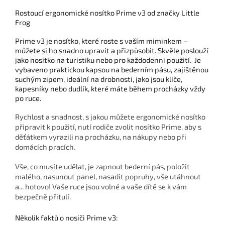
Rostoucí ergonomické nosítko Prime v3 od značky Little
Frog
Prime v3 je nosítko, které roste s vaším miminkem –
můžete si ho snadno upravit a přizpůsobit. Skvěle poslouží
jako nosítko na turistiku nebo pro každodenní použití. Je
vybaveno praktickou kapsou na bederním pásu, zajištěnou
suchým zipem, ideální na drobnosti, jako jsou klíče,
kapesníky nebo dudlík, které máte během procházky vždy
po ruce.
Rychlost a snadnost, s jakou můžete ergonomické nosítko
připravit k použití, nutí rodiče zvolit nosítko Prime, aby s
děťátkem vyrazili na procházku, na nákupy nebo při
domácích pracích.
Vše, co musíte udělat, je zapnout bederní pás, položit
malého, nasunout panel, nasadit popruhy, vše utáhnout
a... hotovo! Vaše ruce jsou volné a vaše dítě se k vám
bezpečně přitulí.
Několik faktů o nosiči Prime v3: