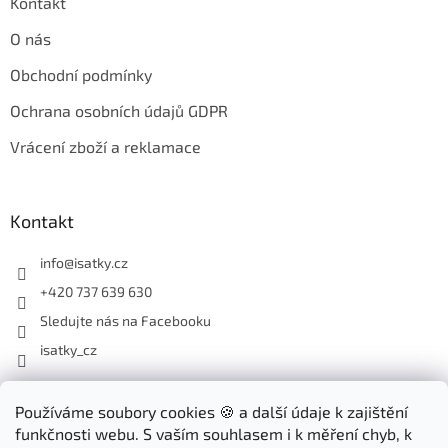
Kontakt
O nás
Obchodní podmínky
Ochrana osobních údajů GDPR
Vrácení zboží a reklamace
Kontakt
info
@
isatky.cz
+420 737 639 630
Sledujte nás na Facebooku
isatky_cz
Odebírat newsletter
Používáme soubory cookies 🍪 a další údaje k zajištění
funkčnosti webu. S vaším souhlasem i k měření chyb, k