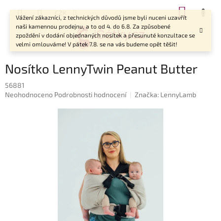
Přejít
NÁKUP
CZK
na
Vážení zákazníci, z technických důvodů jsme byli nuceni uzavřít
KOŠÍK
obsah
naši kamennou prodejnu, a to od 4. do 6.8. Za způsobené
zpoždění v dodání objednaných nosítek a přesunuté konzultace se
velmi omlouváme! V pátek 7.8. se na vás budeme opět těšit!
Nosítko LennyTwin Peanut Butter
56881
Průměrné
Neohodnoceno
Podrobnosti hodnocení
Značka:
LennyLamb
hodnocení
produktu
je
0,0
z
5
hvězdiček.