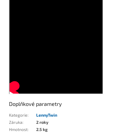
Doplňkové parametry
Kategorie
:
LennyTwin
Záruka
:
2 roky
Hmotnost
:
2.5 kg