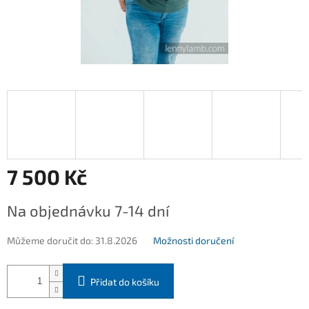
7 500 Kč
Měrná
Na objednávku 7-14 dní
cena:
Můžeme doručit do:
31.8.2026
Možnosti doručení
Přidat do košíku