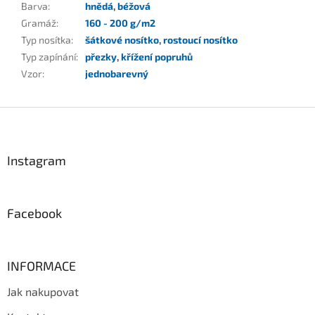
Barva
:
hnědá
,
béžová
Gramáž
:
160 - 200 g/m2
Typ nosítka
:
šátkové nosítko
,
rostoucí nosítko
Typ zapínání
:
přezky
,
křížení popruhů
Vzor
:
jednobarevný
Z
á
p
a
Instagram
t
í
Facebook
INFORMACE
Jak nakupovat