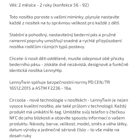
Věk: 2 měsíce - 2 roky (konfekce 56 - 92)
Toto nosítko poroste s vašimi miminky, plynule nastavíte
každé z nosítek na tu správnou velikost pro každé z dětí.
Stabilní a pohodlný, nastavitelný bederní pás a pružné
ramenní popruhy umožňují snadné a rychlé přizpůsobení
nosítka rodičům různých typů postavy.
Chcete-li nosit děti odděleně, musíte odepnout obě přezky
bederního pásu - získáte dvě nezávislá, designově a funkčně
identická nosítka LennyHip.
LennyTwin splňuje bezpečnostní normy PD CEN/TR
16512:2015 a ASTM F2236 - 16a.
Circoola - nová technologie v nosítkách -
LennyTwin je nejen
vysoce kvalitní nosítko, ale také průlom v technologii. Každý
produkt má unikátní N-tag. Umístěte svůj telefon s čtečkou
NFC do jeho blízkosti a objevíte spoustu informací o vašem
produktu. Návody, barva, velikost, model, směs a váha látky,
datum výroby a jedinečné sériové číslo – to vše máte na
dosah ruky