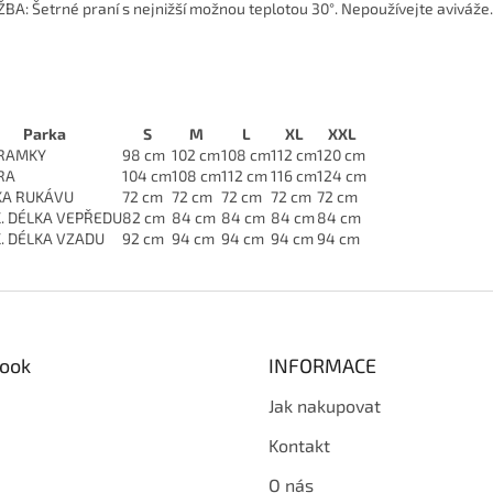
BA: Šetrné praní s nejnižší možnou teplotou 30°. Nepoužívejte aviváže.
Parka
S
M
L
XL
XXL
RAMKY
98 cm
102 cm
108 cm
112 cm
120 cm
RA
104 cm
108 cm
112 cm
116 cm
124 cm
KA RUKÁVU
72 cm
72 cm
72 cm
72 cm
72 cm
. DÉLKA VEPŘEDU
82 cm
84 cm
84 cm
84 cm
84 cm
. DÉLKA VZADU
92 cm
94 cm
94 cm
94 cm
94 cm
ook
INFORMACE
Jak nakupovat
Kontakt
O nás