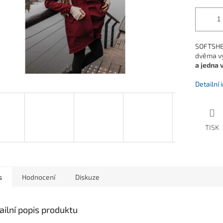
SOFTSHEL
dvěma v
a jedna 
Detailní
TISK
s
Hodnocení
Diskuze
ailní popis produktu