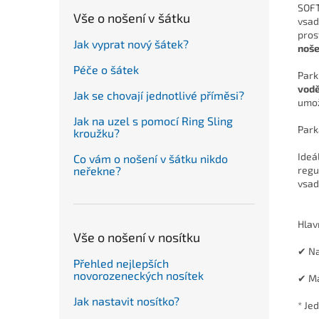
SOFT
Vše o nošení v šátku
vsad
pros
Jak vyprat nový šátek?
noše
Péče o šátek
Par
vod
Jak se chovají jednotlivé příměsi?
umož
Jak na uzel s pomocí Ring Sling
Park
kroužku?
Ideá
Co vám o nošení v šátku nikdo
regu
neřekne?
vsad
Hlavn
Vše o nošení v nosítku
✔ Na
Přehled nejlepších
novorozeneckých nosítek
✔ Má
Jak nastavit nosítko?
* Je