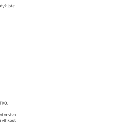
dyž jste
TKO.
ní vrstva
í vlhkost