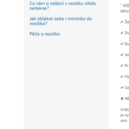
Co vám o nošení v nosítku nikdo
* JE
neřekne?
těho
Jak oblékat sebe i miminko do
✔ Že
nosítka?
✔ Dv
Péče o nosítko
✔ Dv
✔ Vo
✔ Pr
✔ Fl
✔ Ce
✘ AB
Vněj
je v
ven.