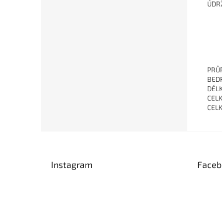
ÚDRŽ
PRŮ
BED
DÉL
CELK
CELK
Z
á
p
Instagram
Faceb
a
t
í