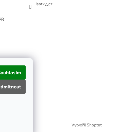
isatky_cz
PR
Souhlasím
dmítnout
Vytvořil Shoptet