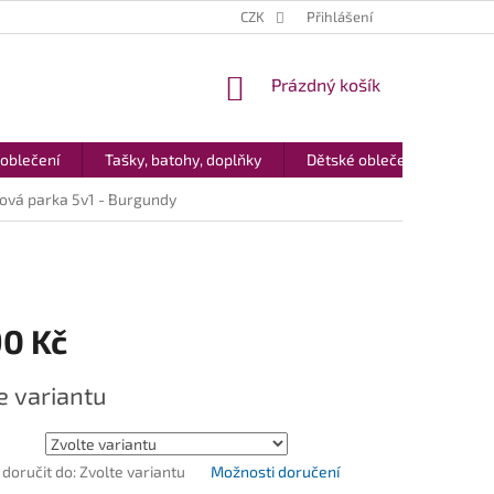
CZK
Přihlášení
NÁKUPNÍ
Prázdný košík
KOŠÍK
 oblečení
Tašky, batohy, doplňky
Dětské oblečení
Dár
lová parka 5v1 - Burgundy
90 Kč
e variantu
oručit do:
Zvolte variantu
Možnosti doručení