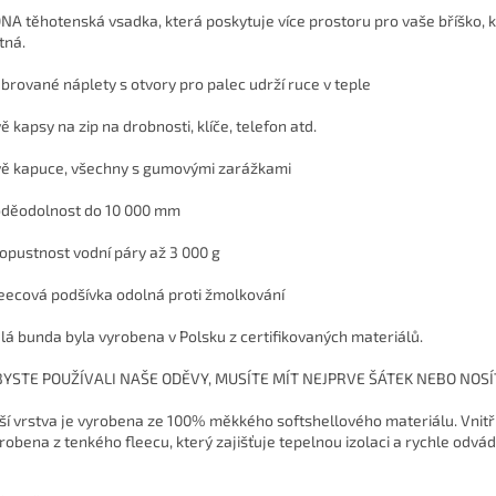
DNA těhotenská vsadka, která poskytuje více prostoru pro vaše bříško, k
tná.
brované náplety s otvory pro palec udrží ruce v teple
ě kapsy na zip na drobnosti, klíče, telefon atd.
ě kapuce, všechny s gumovými zarážkami
děodolnost do 10 000 mm
opustnost vodní páry až 3 000 g
eecová podšívka odolná proti žmolkování
lá bunda byla vyrobena v Polsku z certifikovaných materiálů.
YSTE POUŽÍVALI NAŠE ODĚVY, MUSÍTE MÍT NEJPRVE ŠÁTEK NEBO NOSÍ
ší vrstva je vyrobena ze 100% měkkého softshellového materiálu. Vnitř
yrobena z tenkého fleecu, který zajišťuje tepelnou izolaci a rychle odvád