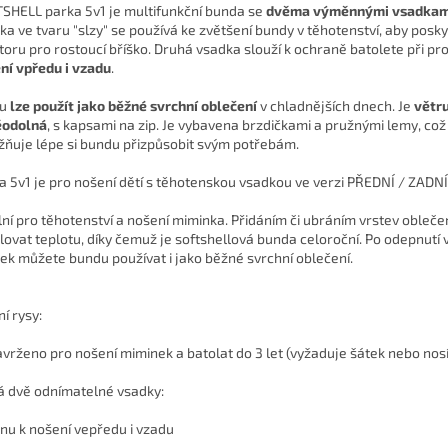
SHELL parka 5v1 je multifunkční bunda se
dvěma výměnnými vsadkam
ka ve tvaru "slzy" se používá ke zvětšení bundy v těhotenství, aby posky
toru pro rostoucí bříško. Druhá vsadka slouží k ochraně batolete při pr
ní vpředu i vzadu
.
ku
lze použít jako běžné svrchní oblečení
v chladnějších dnech. Je
větr
ěodolná
, s kapsami na zip. Je vybavena brzdičkami a pružnými lemy, c
ňuje lépe si bundu přizpůsobit svým potřebám.
a 5v1 je pro nošení dětí s těhotenskou vsadkou ve verzi PŘEDNÍ / ZADNÍ
lní pro těhotenství a nošení miminka. Přidáním či ubráním vrstev oble
lovat teplotu, díky čemuž je softshellová bunda celoroční. Po odepnutí
ek můžete bundu používat i jako běžné svrchní oblečení.
í rysy:
vrženo pro nošení miminek a batolat do 3 let (vyžaduje šátek nebo nosí
 dvě odnímatelné vsadky:
dnu k nošení vepředu i vzadu