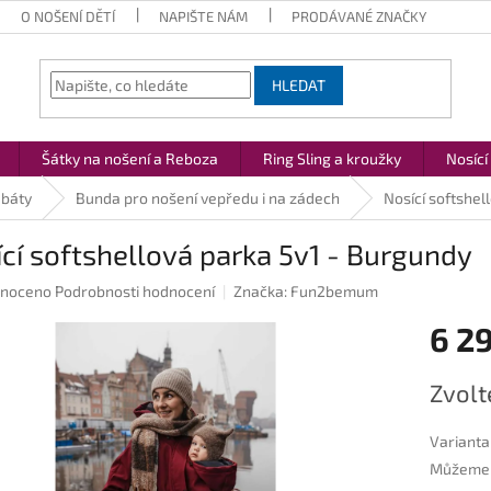
O NOŠENÍ DĚTÍ
NAPIŠTE NÁM
PRODÁVANÉ ZNAČKY
HLEDAT
Šátky na nošení a Reboza
Ring Sling a kroužky
Nosící
abáty
Bunda pro nošení vepředu i na zádech
Nosící softshel
cí softshellová parka 5v1 - Burgundy
né
noceno
Podrobnosti hodnocení
Značka:
Fun2bemum
ení
6 2
u
Měrná
Zvolt
cena:
ek.
Varianta
Můžeme d