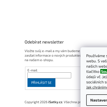
Odebírat newsletter
Vložte svůj e-mail a my vám budeme
zasílat informace o nových produktech
Používáme s
na našem e-shopu.
webu. S vaš
našich webo
E-mail
tlačítko
Sou
údajů vč. je
sociálních s
PŘIHLÁSIT SE
Jak chráním
Nastaven
Copyright 2026
iSatky.cz
. Všechna práva vyhrazena.
U