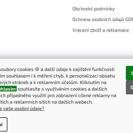
Obchodní podmínky
Ochrana osobních údajů GD
Vrácení zboží a reklamace
oubory cookies 🍪 a další údaje k zajištění funkčnosti
ím souhlasem i k měření chyb, k personalizaci obsahu
vých stránek a k reklamním účelům. Kliknutím na
O
hlasím
souhlasíte s využíváním cookies a dalších
jich případného využití pro zobrazení cílené reklamy na
ítích a reklamních sítích na dalších webech.
e vaše osobní údaje?
í
pravit nastavení cookies