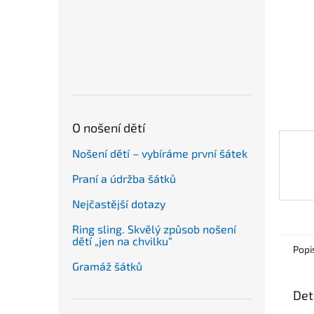
n
e
l
O nošení dětí
Nošení dětí – vybíráme první šátek
Praní a údržba šátků
Nejčastější dotazy
Ring sling. Skvělý způsob nošení
dětí „jen na chvilku“
Popi
Gramáž šátků
Det