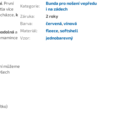
i
. První
Bunda pro nošení vepředu
Kategorie
:
tla více
i na zádech
ocházce,
k
Záruka
:
2 roky
Barva
:
červená
,
vínová
Materiál
:
fleece
,
softshell
uodolná
a
ož mamince
Vzor
:
jednobarevný
čení můžeme
 všech
tko)