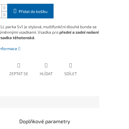
Přidat do košíku
L parka 5v1 je stylová, multifunkční dlouhá bunda se
ýměnnými vsadkami. Vsadka pro
přední a zadní nošení
vsadka těhotenská
.
 informace
ZEPTAT SE
HLÍDAT
SDÍLET
Doplňkové parametry