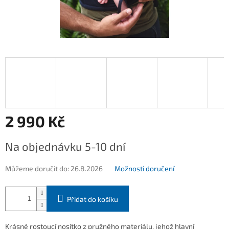
2 990 Kč
Měrná
Na objednávku 5-10 dní
cena:
Můžeme doručit do:
26.8.2026
Možnosti doručení
Přidat do košíku
Krásné rostoucí nosítko z pružného materiálu, jehož hlavní