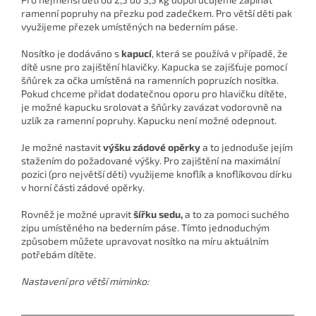
ramenní popruhy na přezku pod zadečkem. Pro větší děti pak
využijeme přezek umístěných na bederním páse.
Nosítko je dodáváno s
kapucí
, která se používá v případě, že
dítě usne pro zajištění hlavičky. Kapucka se zajišťuje pomocí
šňůrek za očka umístěná na ramenních popruzích nosítka.
Pokud chceme přidat dodatečnou oporu pro hlavičku dítěte,
je možné kapucku srolovat a šňůrky zavázat vodorovně na
uzlík za ramenní popruhy. Kapucku není možné odepnout.
Je možné nastavit
výšku zádové opěrky
a to jednoduše jejím
stažením do požadované výšky. Pro zajištění na maximální
pozici (pro největší děti) využijeme knoflík a knoflíkovou dírku
v horní části zádové opěrky.
Rovněž je možné upravit
šířku sedu,
a to za pomoci suchého
zipu umístěného na bederním páse. Tímto jednoduchým
způsobem můžete upravovat nosítko na míru aktuálním
potřebám dítěte.
Nastavení pro větší miminko: