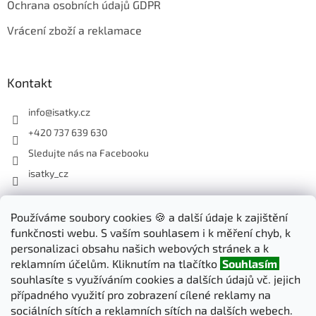
Ochrana osobních údajů GDPR
Vrácení zboží a reklamace
Kontakt
info
@
isatky.cz
+420 737 639 630
Sledujte nás na Facebooku
isatky_cz
Odebírat newsletter
Používáme soubory cookies 🍪 a další údaje k zajištění
funkčnosti webu. S vaším souhlasem i k měření chyb, k
Vložte svůj e-mail a my vám budeme zasílat informace o nových
personalizaci obsahu našich webových stránek a k
produktech na našem e-shopu.
reklamním účelům. Kliknutím na tlačítko
Souhlasím
souhlasíte s využíváním cookies a dalších údajů vč. jejich
E-mail
případného využití pro zobrazení cílené reklamy na
sociálních sítích a reklamních sítích na dalších webech.