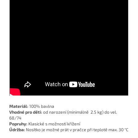
Materiál:
100% bavlna
Vhodné pro děti:
od narození (minimálně 2.5 kg) do vel.
68/74
Popruhy:
Klasické s možností křížení
Údržba:
Nosítko je možné prát v pračce při teplotě max. 30 °C