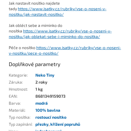
Jak nastavit nosítko najdete
tady
https://www.isatky.cz/rubriky/vse-o-noseni-v-
nositku/jak-nastavit-nositko/
Jak obléct sebe a miminko do
nosítka
https://www.isatky.cz/rubriky/vse-o-noseni-v-
nositku/jak-oblekat-sebe-i-miminko-do-nositka/
Péče o nosítko
https://www.isatky.cz/rubriky/vse-o-noseni-
v-nositku/pece-o-nositko/
Doplňkové parametry
Kategorie
:
Neko Tiny
Záruka
:
2 roky
Hmotnost
:
1 kg
EAN
:
8681349159073
Barva
:
modrá
Materiál
:
100% bavlna
Typ nosítka
:
rostoucí nosítko
Typ zapínání
:
přezky
,
křížení popruhů