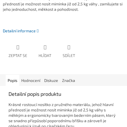
předností je možnost nosit miminka již od 2,5 kg váhy , zamilujete si
jeho jednoduchost, měkkost a pohodlnost.
Detailní informace
ZEPTAT SE
HLÍDAT
SDÍLET
Popis
Hodnocení
Diskuze
Značka
Detailní popis produktu
Krásné rostoucí nosítko z pružného materiálu, jehož hlavní
předností je možnost nosit miminka již od 2,5 kg váhy s
měkkým a ergonomicky tvarovaným bederním pásem, který
se snadno přizpůsobí poporodnímu bříšku a zároveň je
ohleduplný k jizvě po císařském řezu.