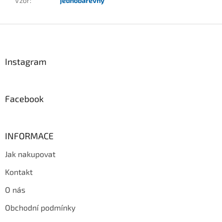
Vzor
:
jednobarevný
Z
á
p
a
Instagram
t
í
Facebook
INFORMACE
Jak nakupovat
Kontakt
O nás
Obchodní podmínky