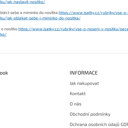
tku/jak-nastavit-nositko/
obléct sebe a miminko do nosítka
https://www.isatky.cz/rubriky/vse-o-
tku/jak-oblekat-sebe-i-miminko-do-nositka/
 o nosítko
https://www.isatky.cz/rubriky/vse-o-noseni-v-nositku/pec
tko/
ook
INFORMACE
Jak nakupovat
Kontakt
O nás
Obchodní podmínky
Ochrana osobních údajů GD