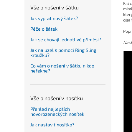
Krás
Vše o nošení v šátku
mimi
kter
Jak vyprat nový šátek?
císa
Péče o šátek
Popr
Jak se chovají jednotlivé příměsi?
Nast
Jak na uzel s pomocí Ring Sling
kroužku?
Co vám o nošení v šátku nikdo
neřekne?
Vše o nošení v nosítku
Přehled nejlepších
novorozeneckých nosítek
Jak nastavit nosítko?