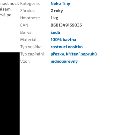
nost nosit
Kategorie
:
Neko Tiny
pásem,
Záruka
:
2 roky
zvě po
Hmotnost
:
1 kg
EAN
:
8681349159035
Barva
:
šedá
Materiál
:
100% bavlna
Typ nosítka
:
rostoucí nosítko
Typ zapínání
:
přezky
,
křížení popruhů
Vzor
:
jednobarevný