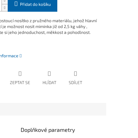
Přidat do košíku
ostoucí nosítko z pružného materiálu, jehož hlavní
 je možnost nosit miminka již od 2,5 kg váhy ,
te si jeho jednoduchost, měkkost a pohodlnost.
 informace
ZEPTAT SE
HLÍDAT
SDÍLET
Doplňkové parametry