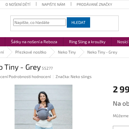
O NOŠENÍ DĚTÍ
NAPIŠTE NÁM
PRODÁVANÉ ZNAČKY
HLEDAT
Šátky na nošení a Reboza
Ring Sling a kroužky
Nosící
ní
Přezkové nosítko
Neko Tiny
Neko Tiny - Grey
 Tiny - Grey
55277
né
cení
Podrobnosti hodnocení
Značka:
Neko slings
ení
2 9
u
Měrná
Na ob
cena:
ek.
Můžeme d