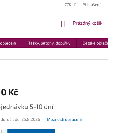
CZK
Přihlášení
NÁKUPNÍ
Prázdný košík
KOŠÍK
 oblečení
Tašky, batohy, doplňky
Dětské oblečení
Dár
90 Kč
jednávku 5-10 dní
oručit do:
25.8.2026
Možnosti doručení