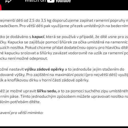
nejmenší děti od 2,5 do 3,5 kg doporučujeme zapínat ramenní popruhy 
zadečkem. Pro větší děti pak využijeme přezek umístěných na bederním
tko je dodáváno s
kapucí
, která se používá v případě, že dítě usne pro z
ičky. Kapucka se zajišťuje pomocí šňůrek za očka umístěná na ramenní
uzích nosítka. Pokud chceme přidat dodatečnou oporu pro hlavičku dítět
é kapucku srolovat a šňůrky zavázat vodorovně na uzlík za ramenní p
cku není možné odepnout.
ožné nastavit
výšku zádové opěrky
a to jednoduše jejím stažením do
dované výšky. Pro zajištění na maximální pozici (pro největší děti) využ
lík a knoflíkovou dírku v horní části zádové opěrky.
ěž je možné upravit
šířku sedu,
a to za pomoci suchého zipu umístěné
rním páse. Tímto jednoduchým způsobem můžete upravovat nosítko n
álním potřebám dítěte.
avení pro větší miminko: