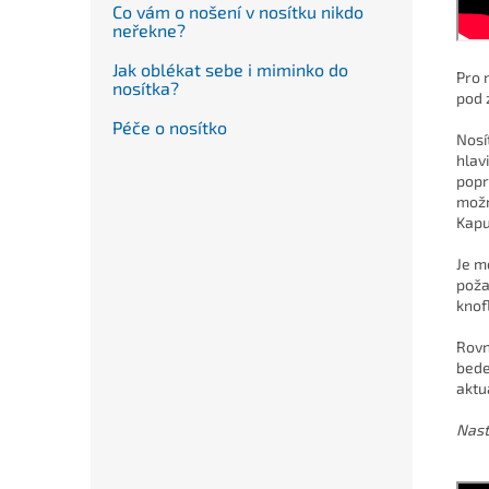
Co vám o nošení v nosítku nikdo
neřekne?
Jak oblékat sebe i miminko do
Pro 
nosítka?
pod 
Péče o nosítko
Nosí
hlav
popr
možn
Kapu
Je m
poža
knof
Rovn
bede
aktu
Nast