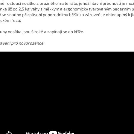
né rostoucí nosítko z pružného materiálu, jehož hlavní předností je mož
nka již od 2,5 kg váhy s měkkým a ergonomicky tvarovaným bederním 
ý se snadno přizpůsobí poporodnímu bříšku a zároveň je ohleduplný k ji
řském řezu.
uhy nosítka jsou široké a zapínají se do kříže.
avení pro novorozence: