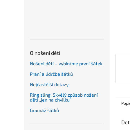
n
e
l
O nošení dětí
Nošení dětí – vybíráme první šátek
Praní a údržba šátků
Nejčastější dotazy
Ring sling. Skvělý způsob nošení
dětí „jen na chvilku“
Popi
Gramáž šátků
Det