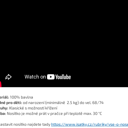
riál:
100% bavlna
né pro děti:
od narození (minimálně 2.5 kg) do vel. 68/74
ruhy:
Klasické s možností křížení
žba:
Nosítko je možné prát v pračce při teplotě max. 30 °C
nastavit nosítko najdete tady
https://www.isatky.cz/rubriky/vse-o-nos