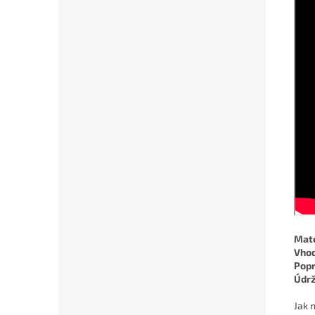
Mate
Vhod
Pop
Údr
Jak 