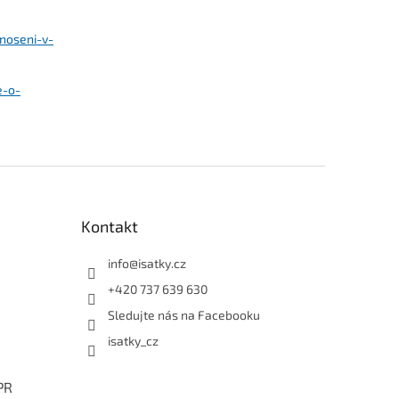
noseni-v-
e-o-
Kontakt
info
@
isatky.cz
+420 737 639 630
Sledujte nás na Facebooku
isatky_cz
PR