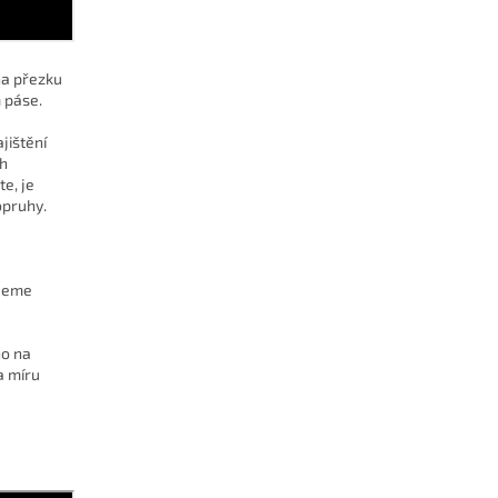
na přezku
 páse.
ajištění
ch
e, je
opruhy.
ijeme
ho na
a míru