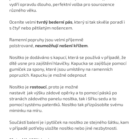
vydří opravdu dlouho, perfektní volba pro sourozence
různého věku.
Oceníte velmi
tvrdý bederní pás
, který si tak skvěle poradí i
s čtyř nebo pětiletým nošencem.
Ramenní popruhy jsou velmi příjemně
polstrované,
neumožňují nošení křížem
.
Nosítko je dodáváno s kapucí, která se používá v případě, že
dítě usne pro zajištění hlavičky. Kapucka se zajišťuje pomocí
gumiček za spony, které jsou umístěny na ramenních
popruzích. Kapucku je možné odepnout
Nosítko je
rostoucí
, proto je možné
nastavit jak výšku zádové opěrky a to pomocí pásků po
stranách zádového panelu nosítka, tak i šířku sedu a to
pomocí systému patentků. Nosítko tak přizpůsobíte svému
miminku na míru.
Součástí balení je i pytlíček na nosítko ze stejného šátku, kam
v případě potřeby uložíte nosítko nebo jiné nezbytnosti.