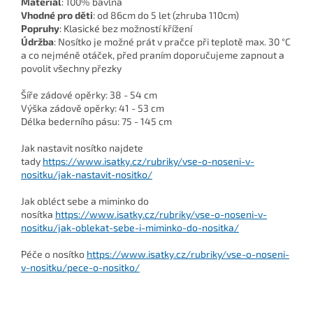
Materiál
: 100% bavlna
Vhodné pro děti
: od 86cm do 5 let (zhruba 110cm)
Popruhy
: Klasické bez možností křížení
Údržba
: Nosítko je možné prát v pračce při teplotě max. 30 °C
a co nejméně otáček, před praním doporučujeme zapnout a
povolit všechny přezky
Šíře zádové opěrky: 38 - 54 cm
Výška zádově opěrky: 41 - 53 cm
Délka bederního pásu: 75 - 145 cm
Jak nastavit nosítko najdete
tady
https://www.isatky.cz/rubriky/vse-o-noseni-v-
nositku/jak-nastavit-nositko/
Jak obléct sebe a miminko do
nosítka
https://www.isatky.cz/rubriky/vse-o-noseni-v-
nositku/jak-oblekat-sebe-i-miminko-do-nositka/
Péče o nosítko
https://www.isatky.cz/rubriky/vse-o-noseni-
v-nositku/pece-o-nositko/