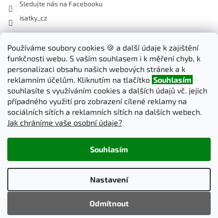
Sledujte nás na Facebooku
isatky_cz
Odebírat newsletter
Používáme soubory cookies 🍪 a další údaje k zajištění
funkčnosti webu. S vaším souhlasem i k měření chyb, k
Vložte svůj e-mail a my vám budeme zasílat informace o nových
personalizaci obsahu našich webových stránek a k
produktech na našem e-shopu.
reklamním účelům. Kliknutím na tlačítko
Souhlasím
souhlasíte s využíváním cookies a dalších údajů vč. jejich
E-mail
případného využití pro zobrazení cílené reklamy na
sociálních sítích a reklamních sítích na dalších webech.
Jak chráníme vaše osobní údaje?
PŘIHLÁSIT SE
Souhlasím
Vytvořil Shoptet
Nastavení
Copyright 2026
iSatky.cz
. Všechna práva vyhrazena.
Upravit
Odmítnout
nastavení cookies