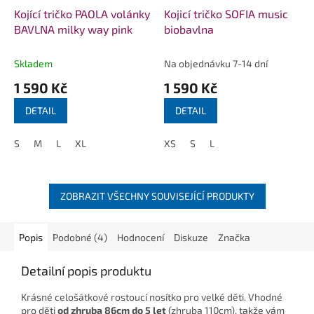
Kojící tričko PAOLA volánky
Kojicí tričko SOFIA music
BAVLNA milky way pink
biobavlna
Skladem
Na objednávku 7-14 dní
1 590 Kč
1 590 Kč
DETAIL
DETAIL
S
M
L
XL
XS
S
L
ZOBRAZIT VŠECHNY SOUVISEJÍCÍ PRODUKTY
Popis
Podobné (4)
Hodnocení
Diskuze
Značka
Detailní popis produktu
Krásné celošátkové rostoucí nosítko pro velké děti. Vhodné
pro děti
od zhruba 86cm do 5 let
(zhruba 110cm), takže vám