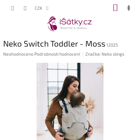
Přejít
NÁKUP
CZK
na
KOŠÍK
obsah
Neko Switch Toddler - Moss
12025
Průměrné
Neohodnoceno
Podrobnosti hodnocení
Značka:
Neko slings
hodnocení
produktu
je
0,0
z
5
hvězdiček.