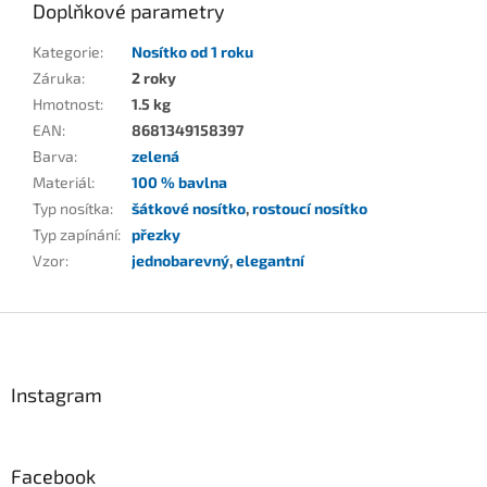
Doplňkové parametry
Kategorie
:
Nosítko od 1 roku
Záruka
:
2 roky
Hmotnost
:
1.5 kg
EAN
:
8681349158397
Barva
:
zelená
Materiál
:
100 % bavlna
Typ nosítka
:
šátkové nosítko
,
rostoucí nosítko
Typ zapínání
:
přezky
Vzor
:
jednobarevný
,
elegantní
Z
á
p
a
Instagram
t
í
Facebook