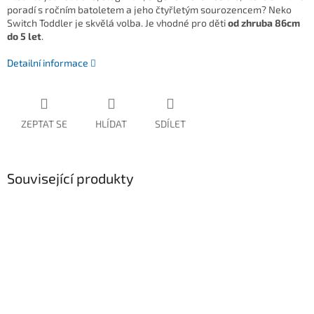
poradí s ročním batoletem a jeho čtyřletým sourozencem? Neko
Switch Toddler je skvělá volba. Je vhodné pro děti
od zhruba 86cm
do 5 let
.
Detailní informace
ZEPTAT SE
HLÍDAT
SDÍLET
Související produkty