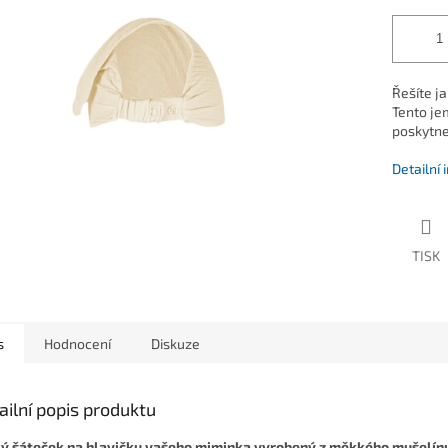
Řešíte j
Tento je
poskytne
Detailní
TISK
s
Hodnocení
Diskuze
ailní popis produktu
ý šáteček na hlavičku vašeho miminka vyrobený z měkkého mušelín