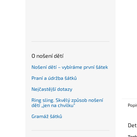
n
e
l
O nošení dětí
Nošení dětí – vybíráme první šátek
Praní a údržba šátků
Nejčastější dotazy
Ring sling. Skvělý způsob nošení
dětí „jen na chvilku“
Popi
Gramáž šátků
Det
Tenk