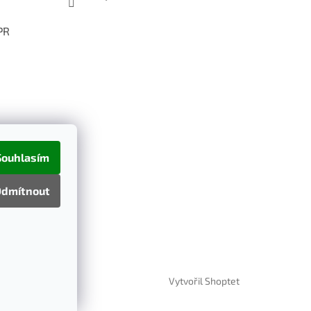
PR
Souhlasím
dmítnout
Vytvořil Shoptet