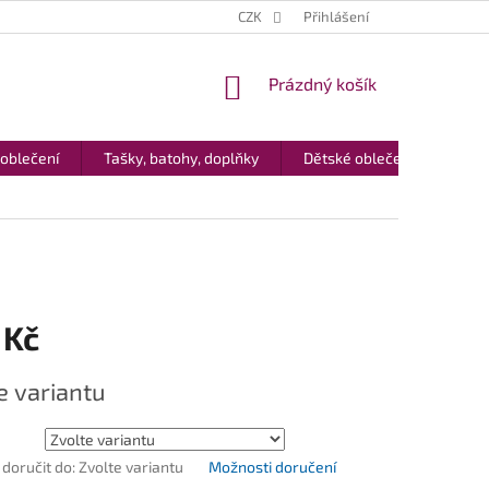
CZK
Přihlášení
NÁKUPNÍ
Prázdný košík
KOŠÍK
 oblečení
Tašky, batohy, doplňky
Dětské oblečení
Dár
 Kč
e variantu
oručit do:
Zvolte variantu
Možnosti doručení