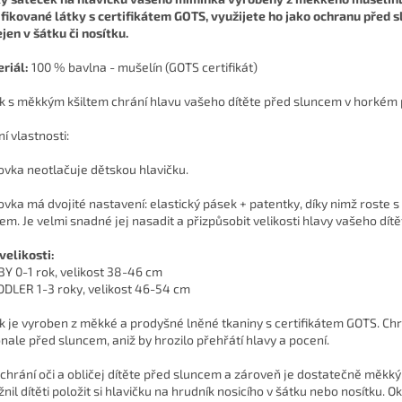
ifikované látky s certifikátem GOTS, využijete ho jako ochranu před 
ejen v šátku či nosítku.
riál:
100 % bavlna - mušelín (GOTS certifikát)
k s měkkým kšiltem chrání hlavu vašeho dítěte před sluncem v horkém 
í vlastnosti:
tovka neotlačuje dětskou hlavičku.
tovka má dvojité nastavení: elastický pásek + patentky, díky nimž roste s
tem. Je velmi snadné jej nasadit a přizpůsobit velikosti hlavy vašeho dítě
velikosti:
BY 0-1 rok, velikost 38-46 cm
DDLER 1-3 roky, velikost 46-54 cm
k je vyroben z měkké a prodyšné lněné tkaniny s certifikátem GOTS. Chr
nale před sluncem, aniž by hrozilo přehřátí hlavy a pocení.
t chrání oči a obličej dítěte před sluncem a zároveň je dostatečně měkký
nil dítěti položit si hlavičku na hrudník nosicího v šátku nebo nosítku. Ok