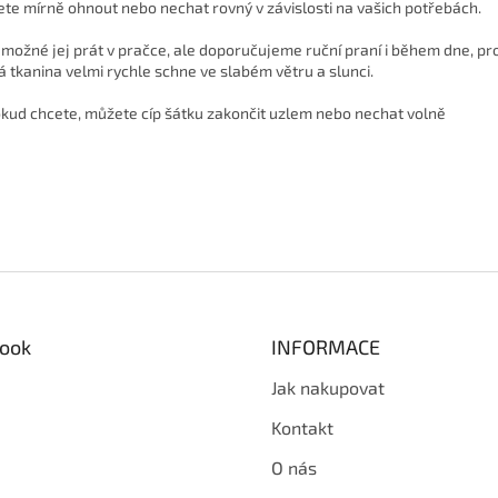
te mírně ohnout nebo nechat rovný v závislosti na vašich potřebách.
 možné jej prát v pračce, ale doporučujeme ruční praní i během dne, pr
á tkanina velmi rychle schne ve slabém větru a slunci.
kud chcete, můžete cíp šátku zakončit uzlem nebo nechat volně
ook
INFORMACE
Jak nakupovat
Kontakt
O nás