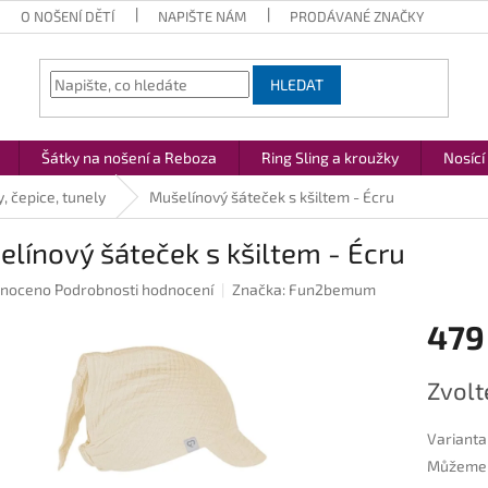
O NOŠENÍ DĚTÍ
NAPIŠTE NÁM
PRODÁVANÉ ZNAČKY
HLEDAT
Šátky na nošení a Reboza
Ring Sling a kroužky
Nosící
, čepice, tunely
Mušelínový šáteček s kšiltem - Écru
línový šáteček s kšiltem - Écru
né
noceno
Podrobnosti hodnocení
Značka:
Fun2bemum
ení
479
u
Měrná
Zvolt
cena:
ek.
Varianta
Můžeme d