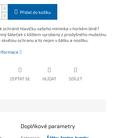
Přidat do košíku
ak ochránit hlavičku vašeho miminka v horkém léně?
mný šáteček s kšiltem vyrobený z prodyšného mušelínu
 skvělou ochranu a to nejen v šátku a nosítku.
 informace
ZEPTAT SE
HLÍDAT
SDÍLET
Doplňkové parametry
u
Kategorie
:
Šátky, čepice, tunely