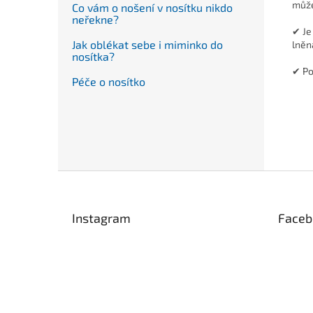
může
Co vám o nošení v nosítku nikdo
neřekne?
✔ Je
Jak oblékat sebe i miminko do
lněn
nosítka?
✔ Po
Péče o nosítko
Z
á
p
Instagram
Faceb
a
t
í