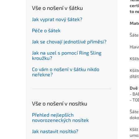
cert
Vše o nošení v šátku
to n
Jak vyprat nový šátek?
Mate
Péče o šátek
Šáte
Jak se chovají jednotlivé příměsi?
Hlavn
Jak na uzel s pomocí Ring Sling
kroužku?
Kšil
Co vám o nošení v šátku nikdo
Kšil
neřekne?
dítě
Dvě 
- BA
- TO
Vše o nošení v nosítku
Šáte
Přehled nejlepších
doko
novorozeneckých nosítek
Kšil
Jak nastavit nosítko?
umož