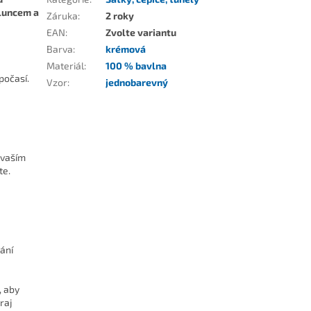
sluncem a
Záruka
:
2 roky
EAN
:
Zvolte variantu
Barva
:
krémová
Materiál
:
100 % bavlna
počasí.
Vzor
:
jednobarevný
 vaším
te.
ání
, aby
raj