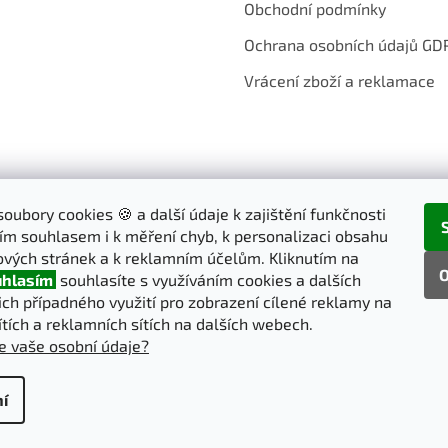
Obchodní podmínky
Ochrana osobních údajů GD
Vrácení zboží a reklamace
oubory cookies 🍪 a další údaje k zajištění funkčnosti
ím souhlasem i k měření chyb, k personalizaci obsahu
vých stránek a k reklamním účelům. Kliknutím na
O
hlasím
souhlasíte s využíváním cookies a dalších
jich případného využití pro zobrazení cílené reklamy na
ítích a reklamních sítích na dalších webech.
e vaše osobní údaje?
í
pravit nastavení cookies