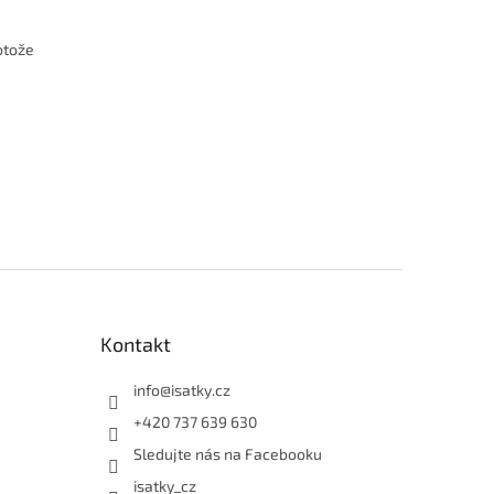
otože
Kontakt
info
@
isatky.cz
+420 737 639 630
Sledujte nás na Facebooku
isatky_cz