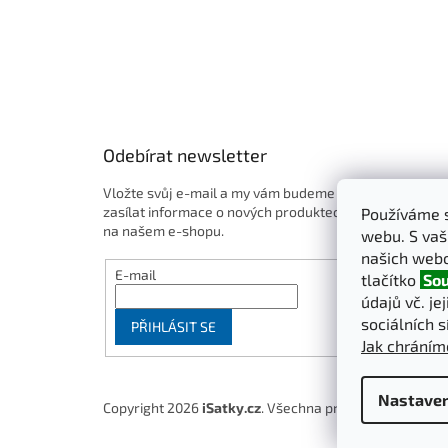
Odebírat newsletter
Vložte svůj e-mail a my vám budeme
zasílat informace o nových produktech
Používáme s
na našem e-shopu.
webu. S vaš
našich webo
E-mail
tlačítko
Sou
údajů vč. je
sociálních s
PŘIHLÁSIT SE
Jak chráním
Nastaven
Copyright 2026
iSatky.cz
. Všechna práva vyhrazena.
U