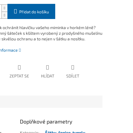
Přidat do košíku
ak ochránit hlavičku vašeho miminka v horkém léně?
mný šáteček s kšiltem vyrobený z prodyšného mušelínu
 skvělou ochranu a to nejen v šátku a nosítku.
 informace
ZEPTAT SE
HLÍDAT
SDÍLET
Doplňkové parametry
u
Kategorie
:
Šátky, čepice, tunely