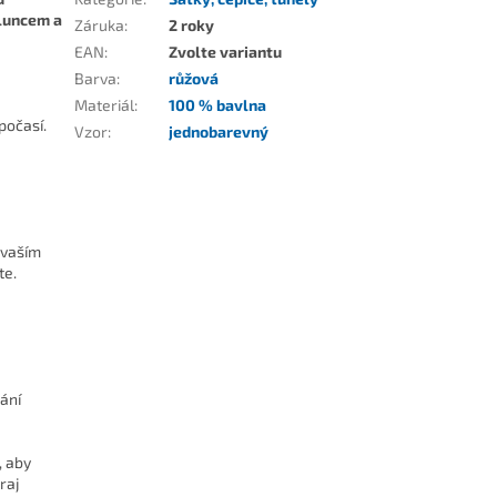
sluncem a
Záruka
:
2 roky
EAN
:
Zvolte variantu
Barva
:
růžová
Materiál
:
100 % bavlna
počasí.
Vzor
:
jednobarevný
 vaším
te.
ání
, aby
raj