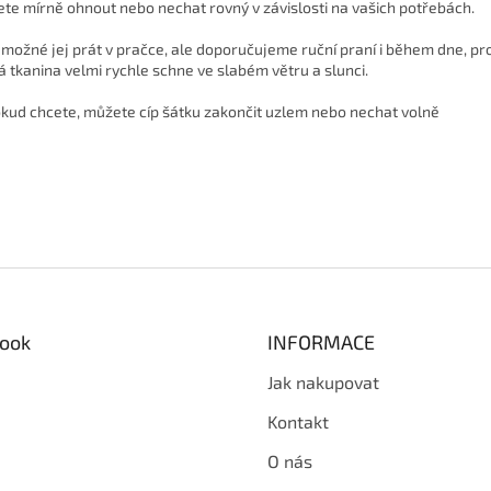
te mírně ohnout nebo nechat rovný v závislosti na vašich potřebách.
 možné jej prát v pračce, ale doporučujeme ruční praní i během dne, pr
á tkanina velmi rychle schne ve slabém větru a slunci.
kud chcete, můžete cíp šátku zakončit uzlem nebo nechat volně
ook
INFORMACE
Jak nakupovat
Kontakt
O nás