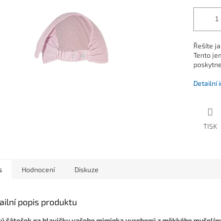
Řešíte j
Tento je
poskytne
Detailní
TISK
s
Hodnocení
Diskuze
ailní popis produktu
ý šáteček na hlavičku vašeho miminka vyrobený z měkkého mušelín