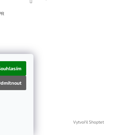
PR
Souhlasím
dmítnout
Vytvořil Shoptet