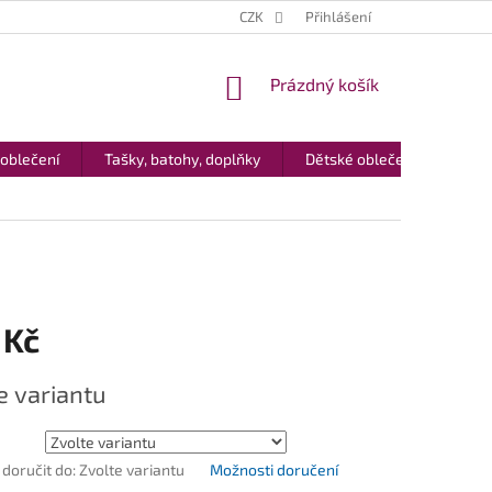
CZK
Přihlášení
NÁKUPNÍ
Prázdný košík
KOŠÍK
 oblečení
Tašky, batohy, doplňky
Dětské oblečení
Dár
 Kč
e variantu
oručit do:
Zvolte variantu
Možnosti doručení