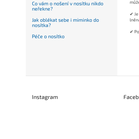
může
Co vám o nošení v nosítku nikdo
neřekne?
✔ Je
Jak oblékat sebe i miminko do
lněn
nosítka?
✔ Po
Péče o nosítko
Z
á
p
Instagram
Faceb
a
t
í