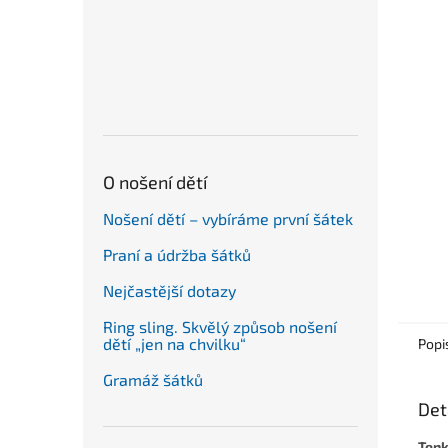
n
e
l
O nošení dětí
Nošení dětí – vybíráme první šátek
Praní a údržba šátků
Nejčastější dotazy
Ring sling. Skvělý způsob nošení
dětí „jen na chvilku“
Popi
Gramáž šátků
Det
Tenk