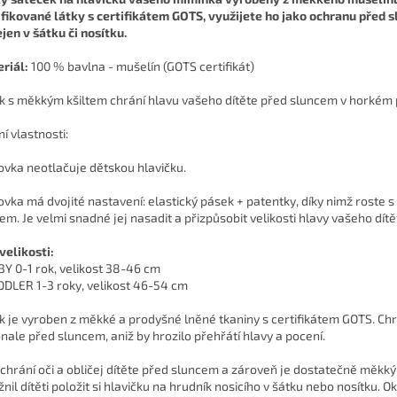
ifikované látky s certifikátem GOTS, využijete ho jako ochranu před 
ejen v šátku či nosítku.
riál:
100 % bavlna - mušelín (GOTS certifikát)
k s měkkým kšiltem chrání hlavu vašeho dítěte před sluncem v horkém 
í vlastnosti:
tovka neotlačuje dětskou hlavičku.
tovka má dvojité nastavení: elastický pásek + patentky, díky nimž roste s
tem. Je velmi snadné jej nasadit a přizpůsobit velikosti hlavy vašeho dítě
velikosti:
BY 0-1 rok, velikost 38-46 cm
DDLER 1-3 roky, velikost 46-54 cm
k je vyroben z měkké a prodyšné lněné tkaniny s certifikátem GOTS. Chr
nale před sluncem, aniž by hrozilo přehřátí hlavy a pocení.
t chrání oči a obličej dítěte před sluncem a zároveň je dostatečně měkký
nil dítěti položit si hlavičku na hrudník nosicího v šátku nebo nosítku. Ok