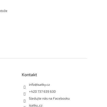
otože
Kontakt
info
@
isatky.cz
+420 737 639 630
Sledujte nás na Facebooku
isatky_cz