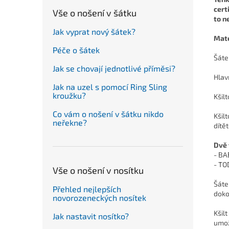
cert
Vše o nošení v šátku
to n
Jak vyprat nový šátek?
Mate
Péče o šátek
Šáte
Jak se chovají jednotlivé příměsi?
Hlavn
Jak na uzel s pomocí Ring Sling
kroužku?
Kšil
Co vám o nošení v šátku nikdo
Kšil
neřekne?
dítě
Dvě 
- BA
- TO
Vše o nošení v nosítku
Šáte
Přehled nejlepších
doko
novorozeneckých nosítek
Kšil
Jak nastavit nosítko?
umož