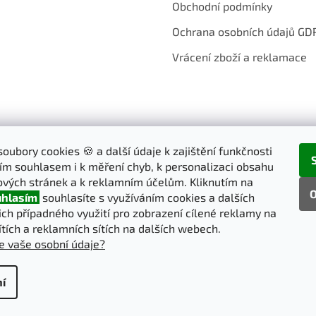
Obchodní podmínky
Ochrana osobních údajů GD
Vrácení zboží a reklamace
oubory cookies 🍪 a další údaje k zajištění funkčnosti
ím souhlasem i k měření chyb, k personalizaci obsahu
vých stránek a k reklamním účelům. Kliknutím na
O
hlasím
souhlasíte s využíváním cookies a dalších
jich případného využití pro zobrazení cílené reklamy na
ítích a reklamních sítích na dalších webech.
e vaše osobní údaje?
í
pravit nastavení cookies