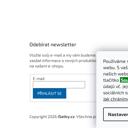
Odebírat newsletter
Vložte svůj e-mail a my vám budeme
zasílat informace o nových produktech
Používáme s
na našem e-shopu.
webu. S vaš
našich webo
E-mail
tlačítko
Sou
údajů vč. je
sociálních s
PŘIHLÁSIT SE
Jak chráním
Nastaven
Copyright 2026
iSatky.cz
. Všechna práva vyhrazena.
U