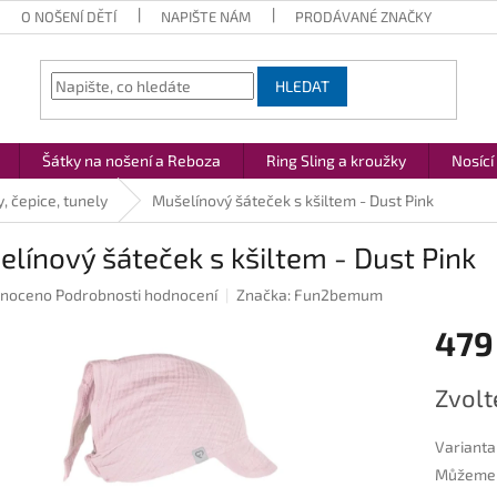
O NOŠENÍ DĚTÍ
NAPIŠTE NÁM
PRODÁVANÉ ZNAČKY
HLEDAT
Šátky na nošení a Reboza
Ring Sling a kroužky
Nosící
, čepice, tunely
Mušelínový šáteček s kšiltem - Dust Pink
línový šáteček s kšiltem - Dust Pink
né
noceno
Podrobnosti hodnocení
Značka:
Fun2bemum
ení
479
u
Měrná
Zvolt
cena:
ek.
Varianta
Můžeme d