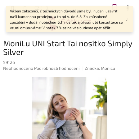
Přejít
NÁKUP
CZK
na
Vážení zákazníci, z technických důvodů jsme byli nuceni uzavřít
KOŠÍK
obsah
naši kamennou prodejnu, a to od 4. do 6.8. Za způsobené
zpoždění v dodání objednaných nosítek a přesunuté konzultace se
velmi omlouváme! V pátek 7.8. se na vás budeme opět těšit!
MoniLu UNI Start Tai nosítko Simply
Silver
59126
Průměrné
Neohodnoceno
Podrobnosti hodnocení
Značka:
MoniLu
hodnocení
produktu
je
0,0
z
5
hvězdiček.