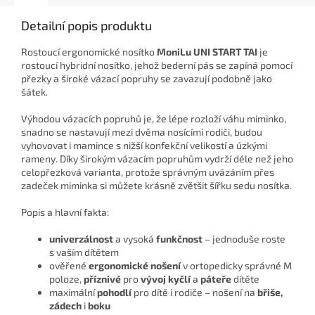
Detailní popis produktu
Rostoucí ergonomické nosítko
MoniLu UNI START
TAI
je
rostoucí hybridní nosítko, jehož bederní pás se zapíná pomocí
přezky a široké vázací popruhy se zavazují podobně jako
šátek.
Výhodou vázacích popruhů je, že lépe rozloží váhu miminko,
snadno se nastavují mezi dvěma nosícími rodiči, budou
vyhovovat i mamince s nižší konfekční velikostí a úzkými
rameny. Díky širokým vázacím popruhům vydrží déle než jeho
celopřezková varianta, protože správným uvázáním přes
zadeček miminka si můžete krásně zvětšit šířku sedu nosítka.
Popis a hlavní fakta:
univerzálnost
a vysoká
funkčnost
– jednoduše roste
s vaším dítětem
ověřené
ergonomické nošení
v ortopedicky správné M
poloze,
příznivé
pro
vývoj kyčlí
a
páteře
dítěte
maximální
pohodlí
pro dítě i rodiče – nošení na
břiše,
zádech
i
boku