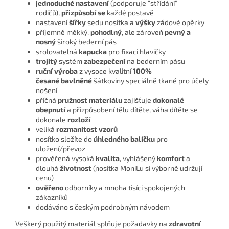
jednoduché nastavení
(podporuje “střídání”
rodičů),
přizpůsobí se
každé postavě
nastavení
šířky
sedu nosítka a
výšky
zádové opěrky
příjemně měkký,
pohodlný
, ale zároveň
pevný a
nosn
ý
široký bederní pás
srolovatelná
kapucka
pro fixaci hlavičky
trojitý
systém
zabezpečení
na bederním pásu
ruční výroba
z vysoce kvalitní
100%
česané
bavlněné
šátkoviny speciálně tkané pro účely
nošení
příčná
pružnost materiálu
zajišťuje
dokonalé
obepnutí
a přizpůsobení tělu dítěte, váha dítěte se
dokonale
rozloží
veliká
rozmanitost vzorů
nosítko složíte do
úhledného balíčku
pro
uložení/převoz
prověřená vysoká
kvalita
, vyhlášený
komfort
a
dlouhá
životnost
(nosítka MoniLu si výborně udržují
cenu)
ověřeno
odborníky a mnoha tisíci spokojených
zákazníků
dodáváno s českým podrobným návodem
Veškerý použitý materiál splňuje požadavky na
zdravotní