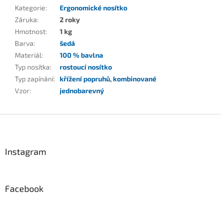
Kategorie
:
Ergonomické nosítko
Záruka
:
2 roky
Hmotnost
:
1 kg
Barva
:
šedá
Materiál
:
100 % bavlna
Typ nosítka
:
rostoucí nosítko
Typ zapínání
:
křížení popruhů
,
kombinované
Vzor
:
jednobarevný
Z
á
p
a
Instagram
t
í
Facebook