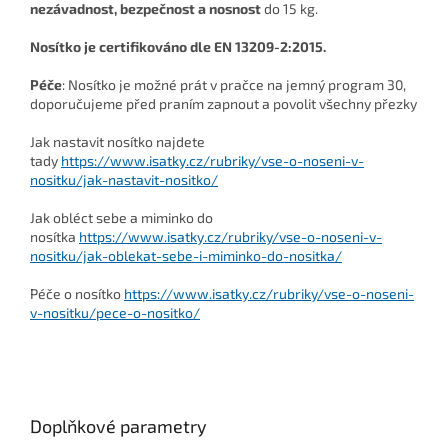
nezávadnost, bezpečnost a nosnost
do 15 kg.
Nosítko je certifikováno dle EN 13209-2:2015.
Péče
: Nosítko je možné prát v pračce na jemný program 30,
doporučujeme před praním zapnout a povolit všechny přezky
Jak nastavit nosítko najdete
tady
https://www.isatky.cz/rubriky/vse-o-noseni-v-
nositku/jak-nastavit-nositko/
Jak obléct sebe a miminko do
nosítka
https://www.isatky.cz/rubriky/vse-o-noseni-v-
nositku/jak-oblekat-sebe-i-miminko-do-nositka/
Péče o nosítko
https://www.isatky.cz/rubriky/vse-o-noseni-
v-nositku/pece-o-nositko/
Doplňkové parametry