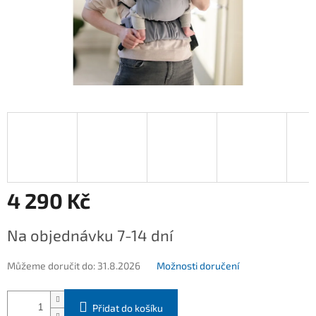
4 290 Kč
Měrná
Na objednávku 7-14 dní
cena:
Můžeme doručit do:
31.8.2026
Možnosti doručení
Přidat do košíku