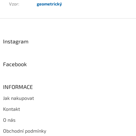
Vzor
:
geometrický
Z
á
p
a
Instagram
t
í
Facebook
INFORMACE
Jak nakupovat
Kontakt
O nás
Obchodní podmínky