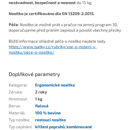
nezávadnost, bezpečnost a nosnost
do 15 kg.
Nosítko je certifikováno dle EN 13209-2:2015.
Péče
: Nosítko je možné prát v pračce na jemný program 30,
doporučujeme před praním zapnout a povolit všechny přezky
Bližší informace ohledně péče o nosítko najdete tady
https://www.isatky.cz/rubriky/vse-o-noseni-v-
nositku/pece-o-nositko/
Doplňkové parametry
Kategorie
:
Ergonomické nosítko
Záruka
:
2 roky
Hmotnost
:
1 kg
Barva
:
fialová
Materiál
:
100 % bavlna
Typ nosítka
:
rostoucí nosítko
Typ zapínání
:
křížení popruhů
,
kombinované