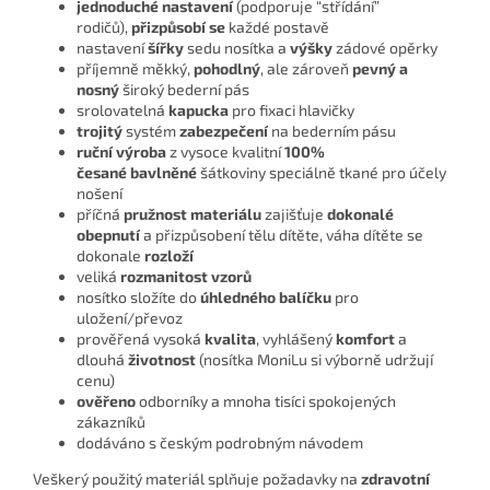
jednoduché nastavení
(podporuje “střídání”
rodičů),
přizpůsobí se
každé postavě
nastavení
šířky
sedu nosítka a
výšky
zádové opěrky
příjemně měkký,
pohodlný
, ale zároveň
pevný a
nosn
ý
široký bederní pás
srolovatelná
kapucka
pro fixaci hlavičky
trojitý
systém
zabezpečení
na bederním pásu
ruční výroba
z vysoce kvalitní
100%
česané
bavlněné
šátkoviny speciálně tkané pro účely
nošení
příčná
pružnost materiálu
zajišťuje
dokonalé
obepnutí
a přizpůsobení tělu dítěte, váha dítěte se
dokonale
rozloží
veliká
rozmanitost vzorů
nosítko složíte do
úhledného balíčku
pro
uložení/převoz
prověřená vysoká
kvalita
, vyhlášený
komfort
a
dlouhá
životnost
(nosítka MoniLu si výborně udržují
cenu)
ověřeno
odborníky a mnoha tisíci spokojených
zákazníků
dodáváno s českým podrobným návodem
Veškerý použitý materiál splňuje požadavky na
zdravotní