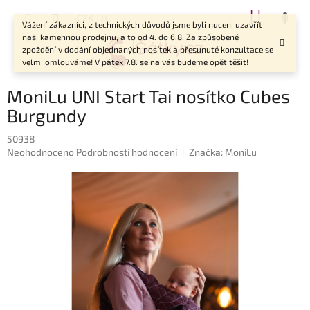
Přejít
NÁKUP
CZK
na
Vážení zákazníci, z technických důvodů jsme byli nuceni uzavřít
KOŠÍK
obsah
naši kamennou prodejnu, a to od 4. do 6.8. Za způsobené
zpoždění v dodání objednaných nosítek a přesunuté konzultace se
velmi omlouváme! V pátek 7.8. se na vás budeme opět těšit!
MoniLu UNI Start Tai nosítko Cubes
Burgundy
50938
Průměrné
Neohodnoceno
Podrobnosti hodnocení
Značka:
MoniLu
hodnocení
produktu
je
0,0
z
5
hvězdiček.