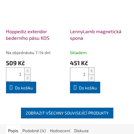
Hoppediz extendor
LennyLamb magnetická
bederního pásu KOS
spona
Na objednávku 7-14 dní
Skladem
509 Kč
451 Kč
Do košíku
Do košíku
ZOBRAZIT VŠECHNY SOUVISEJÍCÍ PRODUKTY
Popis
Podobné (4)
Hodnocení
Diskuze