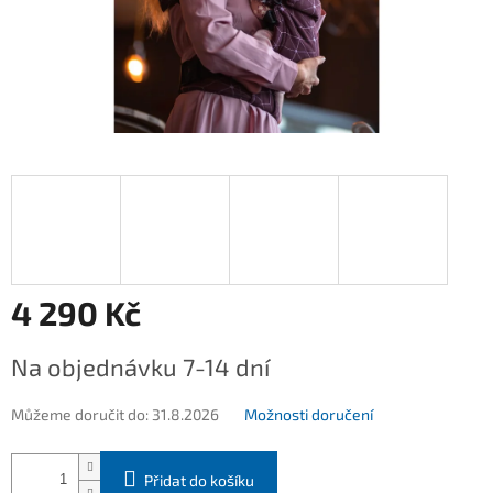
4 290 Kč
Měrná
Na objednávku 7-14 dní
cena:
Můžeme doručit do:
31.8.2026
Možnosti doručení
Přidat do košíku