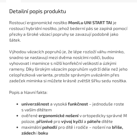
Detailní popis produktu
Rostoucí ergonomické nosítko
MoniLu UNI START
TAI
je
rostoucí hybridní nosítko, jehož bederní pás se zapíná pomocí
přezky a široké vázací popruhy se zavazují podobně jako
šátek.
Výhodou vázacích popruhů je, že lépe rozloží váhu miminko,
snadno se nastavují mezi dvěma nosícími rodiči, budou
vyhovovat i mamince s nižší konfekční velikostí a úzkými
rameny. Díky širokým vázacím popruhům vydrží déle než jeho
celopřezková varianta, protože správným uvázáním přes
zadeček miminka si můžete krásně zvětšit šířku sedu nosítka.
Popis a hlavní fakta:
univerzálnost
a vysoká
funkčnost
– jednoduše roste
s vaším dítětem
ověřené
ergonomické nošení
v ortopedicky správné M
poloze,
příznivé
pro
vývoj kyčlí
a
páteře
dítěte
maximální
pohodlí
pro dítě i rodiče – nošení na
břiše,
zádech
i
boku