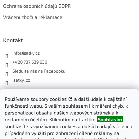
Ochrana osobních údajů GDPR
Vrácení zboží a reklamace
Kontakt
info
@
isatky.cz
+420 737 639 630
Sledujte nás na Facebooku
isatky_cz
Odebírat newsletter
Používáme soubory cookies 🍪 a další údaje k zajištění
funkčnosti webu. S vaším souhlasem i k měření chyb, k
Vložte svůj e-mail a my vám budeme zasílat informace o nových
personalizaci obsahu našich webových stránek a k
produktech na našem e-shopu.
reklamním účelům. Kliknutím na tlačítko
Souhlasím
souhlasíte s využíváním cookies a dalších údajů vč. jejich
E-mail
případného využití pro zobrazení cílené reklamy na