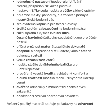
jednoduché nastavení
(podporuje “střídání”
rodičů),
přizpůsobí se
každé postavě
nastavení
šířky
sedu nosítka a
výšky
zádové opěrky
příjemně měkký,
pohodlný
, ale zároveň
pevný a
nosn
ý
široký bederní pás
srolovatelná
kapucka
pro fixaci hlavičky
trojitý
systém
zabezpečení
na bederním pásu
ruční výroba
z vysoce kvalitní
100%
česané
bavlněné
šátkoviny speciálně tkané pro účely
nošení
příčná
pružnost materiálu
zajišťuje
dokonalé
obepnutí
a přizpůsobení tělu dítěte, váha dítěte se
dokonale
rozloží
veliká
rozmanitost vzorů
nosítko složíte do
úhledného balíčku
pro
uložení/převoz
prověřená vysoká
kvalita
, vyhlášený
komfort
a
dlouhá
životnost
(nosítka MoniLu si výborně udržují
cenu)
ověřeno
odborníky a mnoha tisíci spokojených
zákazníků
dodáváno s českým podrobným návodem
Veškerý použitý materiál splňuje požadavky na
zdravotní