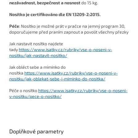
nezávadnost, bezpečnost a nosnost
do 15 kg.
Nosítko je certifikováno dle EN 13209-2:2015.
Péče
: Nosítko je možné prát v pračce na jemný program 30,
doporučujeme před praním zapnout a povolit všechny přezky
Jak nastavit nosítko najdete
tady
https://www.isatky.cz/rubriky/vse-o-noseni-v-
nositku/jak-nastavit-nositko/
Jak obléct sebe a miminko do
nosítka
https://www.isatky.cz/rubriky/vse-o-noseni-v-
nositku/jak-oblekat-sebe-i-miminko-do-nositka/
Péče o nosítko
https://www.isatky.cz/rubriky/vse-o-noseni-
v-nositku/pece-o-nositko/
Doplňkové parametry