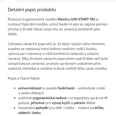
Detailní popis produktu
Rostoucí ergonomické nosítko
MoniLu UNI START
TAI
je
rostoucí hybridní nosítko, jehož bederní pás se zapíná pomocí
přezky a široké vázací popruhy se zavazují podobně jako
šátek.
Výhodou vázacích popruhů je, že lépe rozloží váhu miminko,
snadno se nastavují mezi dvěma nosícími rodiči, budou
vyhovovat i mamince s nižší konfekční velikostí a úzkými
rameny. Díky širokým vázacím popruhům vydrží déle než jeho
celopřezková varianta, protože správným uvázáním přes
zadeček miminka si můžete krásně zvětšit šířku sedu nosítka.
Popis a hlavní fakta:
univerzálnost
a vysoká
funkčnost
– jednoduše roste
s vaším dítětem
ověřené
ergonomické nošení
v ortopedicky správné M
poloze,
příznivé
pro
vývoj kyčlí
a
páteře
dítěte
maximální
pohodlí
pro dítě i rodiče – nošení na
břiše,
zádech
i
boku