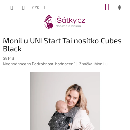
Přejít
NÁKUP
CZK
na
KOŠÍK
obsah
MoniLu UNI Start Tai nosítko Cubes
Black
59143
Průměrné
Neohodnoceno
Podrobnosti hodnocení
Značka:
MoniLu
hodnocení
produktu
je
0,0
z
5
hvězdiček.