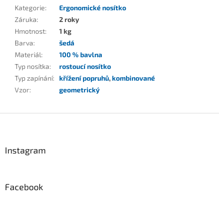
Kategorie
:
Ergonomické nosítko
Záruka
:
2 roky
Hmotnost
:
1 kg
Barva
:
šedá
Materiál
:
100 % bavlna
Typ nosítka
:
rostoucí nosítko
Typ zapínání
:
křížení popruhů
,
kombinované
Vzor
:
geometrický
Z
á
p
a
Instagram
t
í
Facebook