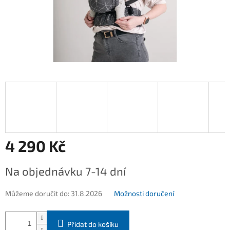
4 290 Kč
Měrná
Na objednávku 7-14 dní
cena:
Můžeme doručit do:
31.8.2026
Možnosti doručení
Přidat do košíku