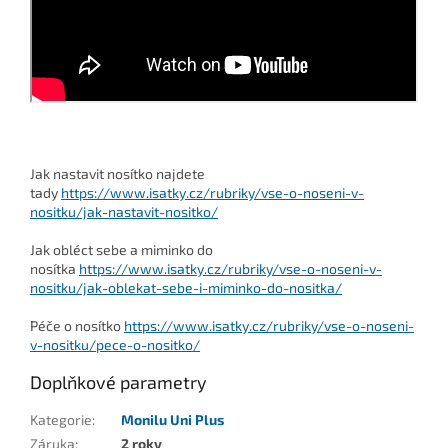
Jak nastavit nosítko najdete
tady
https://www.isatky.cz/rubriky/vse-o-noseni-v-
nositku/jak-nastavit-nositko/
Jak obléct sebe a miminko do
nosítka
https://www.isatky.cz/rubriky/vse-o-noseni-v-
nositku/jak-oblekat-sebe-i-miminko-do-nositka/
Péče o nosítko
https://www.isatky.cz/rubriky/vse-o-noseni-
v-nositku/pece-o-nositko/
Doplňkové parametry
Kategorie
:
Monilu Uni Plus
Záruka
:
2 roky