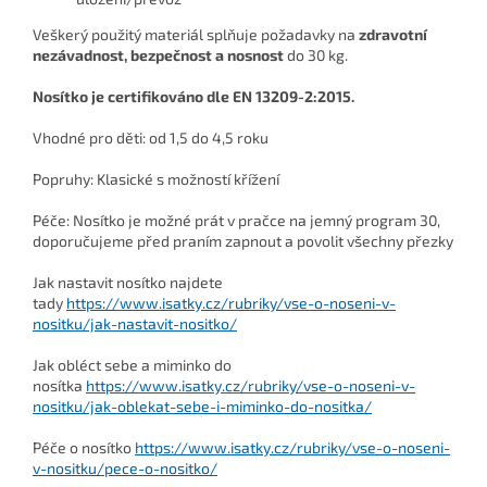
Veškerý použitý materiál splňuje požadavky na
zdravotní
nezávadnost, bezpečnost a nosnost
do 30 kg.
Nosítko je certifikováno dle EN 13209-2:2015.
Vhodné pro děti: od 1,5 do 4,5 roku
Popruhy: Klasické s možností křížení
Péče: Nosítko je možné prát v pračce na jemný program 30,
doporučujeme před praním zapnout a povolit všechny přezky
Jak nastavit nosítko najdete
tady
https://www.isatky.cz/rubriky/vse-o-noseni-v-
nositku/jak-nastavit-nositko/
J
ak obléct sebe a miminko do
nosítka
https://www.isatky.cz/rubriky/vse-o-noseni-v-
nositku/jak-oblekat-sebe-i-miminko-do-nositka/
Péče o nosítko
https://www.isatky.cz/rubriky/vse-o-noseni-
v-nositku/pece-o-nositko/