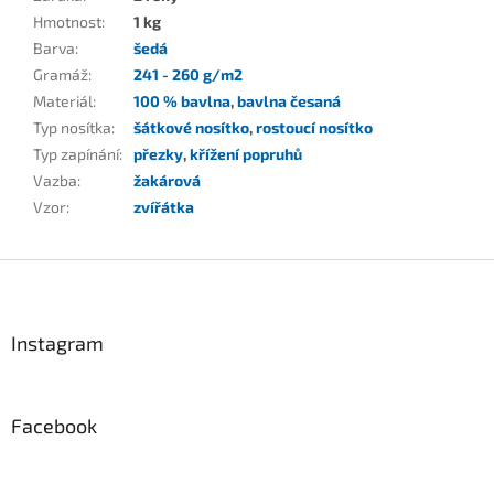
Hmotnost
:
1 kg
Barva
:
šedá
Gramáž
:
241 - 260 g/m2
Materiál
:
100 % bavlna
,
bavlna česaná
Typ nosítka
:
šátkové nosítko
,
rostoucí nosítko
Typ zapínání
:
přezky
,
křížení popruhů
Vazba
:
žakárová
Vzor
:
zvířátka
Z
á
p
a
Instagram
t
í
Facebook