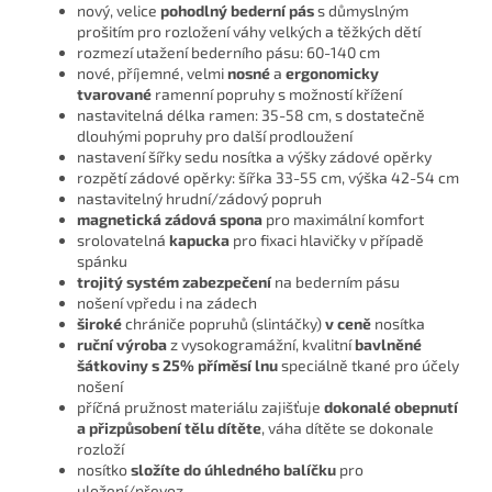
nový, velice
pohodlný bederní pás
s důmyslným
prošitím pro rozložení váhy velkých a těžkých dětí
rozmezí utažení bederního pásu: 60-140 cm
nové, příjemné, velmi
nosné
a
ergonomicky
tvarované
ramenní popruhy s možností křížení
nastavitelná délka ramen: 35-58 cm, s dostatečně
dlouhými popruhy pro další prodloužení
nastavení šířky sedu nosítka a výšky zádové opěrky
rozpětí zádové opěrky: šířka 33-55 cm, výška 42-54 cm
nastavitelný hrudní/zádový popruh
magnetická zádová spona
pro maximální komfort
srolovatelná
kapucka
pro fixaci hlavičky v případě
spánku
trojitý systém zabezpečení
na bederním pásu
nošení vpředu i na zádech
široké
chrániče popruhů (slintáčky)
v ceně
nosítka
ruční výroba
z vysokogramážní, kvalitní
bavlněné
šátkoviny s 25% příměsí lnu
speciálně tkané pro účely
nošení
příčná pružnost materiálu zajišťuje
dokonalé obepnutí
a přizpůsobení tělu dítěte
, váha dítěte se dokonale
rozloží
nosítko
složíte do úhledného balíčku
pro
uložení/převoz