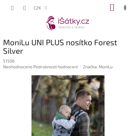
Přejít
NÁKUP
CZK
na
KOŠÍK
obsah
MoniLu UNI PLUS nosítko Forest
Silver
51506
Průměrné
Neohodnoceno
Podrobnosti hodnocení
Značka:
MoniLu
hodnocení
produktu
je
0,0
z
5
hvězdiček.