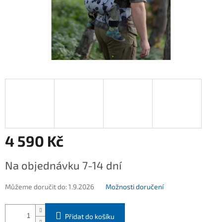
4 590 Kč
Měrná
Na objednávku 7-14 dní
cena:
Můžeme doručit do:
1.9.2026
Možnosti doručení
Přidat do košíku