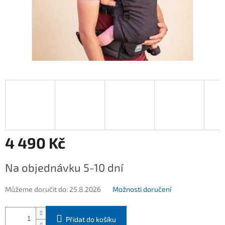
4 490 Kč
Měrná
Na objednávku 5-10 dní
cena:
Můžeme doručit do:
25.8.2026
Možnosti doručení
Přidat do košíku