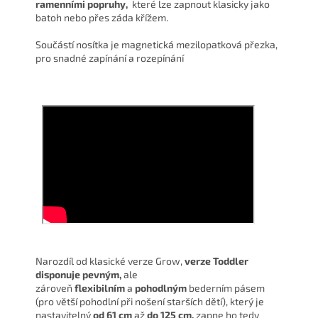
ramenními popruhy,
které lze zapnout klasicky jako
batoh nebo přes záda křížem.
Součástí nosítka je magnetická mezilopatková přezka,
pro snadné zapínání a rozepínání
Narozdíl od klasické verze Grow,
verze Toddler
disponuje pevným,
ale
zároveň
f
lexibilním
a
pohodlným
bederním pásem
(pro větší pohodlní při nošení starších dětí), který je
nastavitelný
od 61 cm
až
do 125 cm,
zapne ho tedy