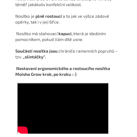
téměř jakákoliv konfekční velikost.
Nosítko je
plně rostoucí
a to jak ve výšce zádové
opěrky, tak i v její šířce.
Nosítko má stahovací
kapuci,
která je ideálním
pomocníkem, pokud Vám dítě usne.
Součástí nosítka jsou
chrániče ramenních popruhů –
tzv.
„slintáčky“.
Nastavení ergonomického a rostoucího nosítka
Moisha Grow krok, po kroku :-)