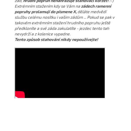
zad,
hrudní popruh nenahrazuje stahovací korzet!
:-)
Extrémním stažením kdy se Vám na
zádech ramenní
popruhy prolamují do písmene X,
děláte medvědí
službu celému nosítku i vašim zádům ... Pokud se pak v
takovém extrémním stažení hrudního popruhu ještě
předkloníte a své záda zakulatíte - jezdec tento tah
nevydrží a z kolenice vypadne.
Tento způsob stahování nikdy nepoužívejte!