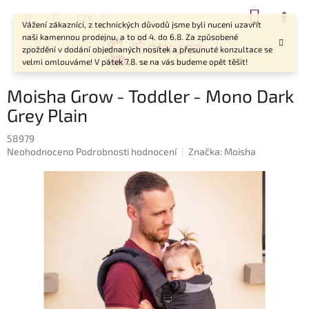
Přejít
NÁKUP
CZK
na
Vážení zákazníci, z technických důvodů jsme byli nuceni uzavřít
KOŠÍK
obsah
naši kamennou prodejnu, a to od 4. do 6.8. Za způsobené
zpoždění v dodání objednaných nosítek a přesunuté konzultace se
velmi omlouváme! V pátek 7.8. se na vás budeme opět těšit!
Moisha Grow - Toddler - Mono Dark
Grey Plain
58979
Průměrné
Neohodnoceno
Podrobnosti hodnocení
Značka:
Moisha
hodnocení
produktu
je
0,0
z
5
hvězdiček.