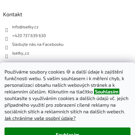
Kontakt
info
@
isatky.cz
+420 737 639 630
Sledujte nás na Facebooku
isatky_cz
Odebírat newsletter
Používáme soubory cookies 🍪 a další údaje k zajištění
funkčnosti webu. S vaším souhlasem i k měření chyb, k
Vložte svůj e-mail a my vám budeme zasílat informace o nových
personalizaci obsahu našich webových stránek a k
produktech na našem e-shopu.
reklamním účelům. Kliknutím na tlačítko
Souhlasím
souhlasíte s využíváním cookies a dalších údajů vč. jejich
E-mail
případného využití pro zobrazení cílené reklamy na
sociálních sítích a reklamních sítích na dalších webech.
Jak chráníme vaše osobní údaje?
PŘIHLÁSIT SE
Souhlasím