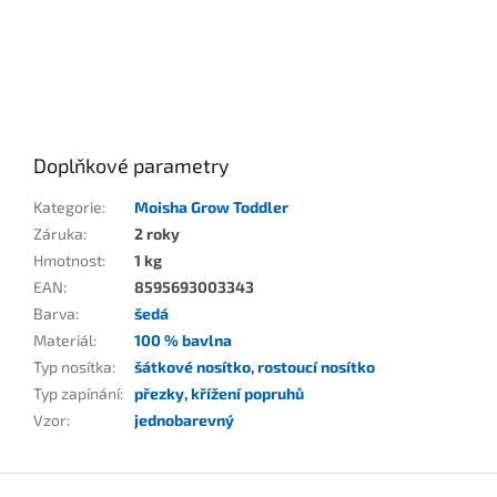
Doplňkové parametry
Kategorie
:
Moisha Grow Toddler
Záruka
:
2 roky
Hmotnost
:
1 kg
EAN
:
8595693003343
Barva
:
šedá
Materiál
:
100 % bavlna
Typ nosítka
:
šátkové nosítko
,
rostoucí nosítko
Typ zapínání
:
přezky
,
křížení popruhů
Vzor
:
jednobarevný
Z