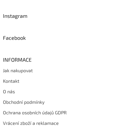
á
p
a
Instagram
t
í
Facebook
INFORMACE
Jak nakupovat
Kontakt
O nás
Obchodní podmínky
Ochrana osobních údajů GDPR
Vrácení zboží a reklamace