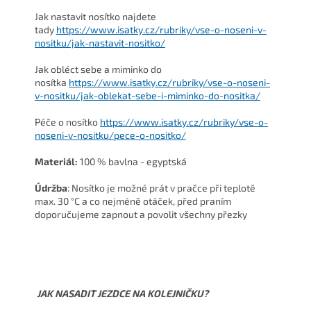
Jak nastavit nosítko najdete
tady
https://www.isatky.cz/rubriky/vse-o-noseni-v-
nositku/jak-nastavit-nositko/
Jak obléct sebe a miminko do
nosítka
https://www.isatky.cz/rubriky/vse-o-noseni-
v-nositku/jak-oblekat-sebe-i-miminko-do-nositka/
Péče o nosítko
https://www.isatky.cz/rubriky/vse-o-
noseni-v-nositku/pece-o-nositko/
Materiál:
100 % bavlna - egyptská
Údržba
: Nosítko je možné prát v pračce při teplotě
max. 30 °C a co nejméně otáček, před praním
doporučujeme zapnout a povolit všechny přezky
JAK NASADIT JEZDCE NA KOLEJNIČKU?