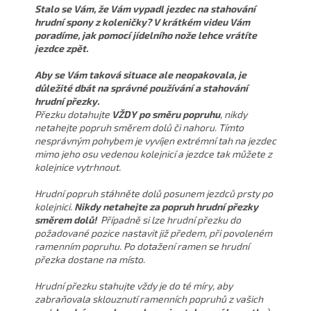
Stalo se Vám, že Vám vypadl jezdec na stahování
hrudní spony z koleničky? V krátkém videu Vám
poradíme, jak pomocí jídelního nože lehce vrátíte
jezdce zpět.
Aby se Vám taková situace ale neopakovala, je
důležité dbát na správné používání a stahování
hrudní přezky.
Přezku dotahujte
VŽDY
po směru popruhu
, nikdy
netahejte popruh směrem dolů či nahoru. Tímto
nesprávným pohybem je vyvíjen extrémní tah na jezdec
mimo jeho osu vedenou kolejnicí a jezdce tak můžete z
kolejnice vytrhnout.
Hrudní popruh stáhněte dolů posunem jezdců prsty po
kolejnici.
Nikdy netahejte za popruh hrudní přezky
směrem dolů!
Případně si lze hrudní přezku do
požadované pozice nastavit již předem, při povoleném
ramenním popruhu. Po dotažení ramen se hrudní
přezka dostane na místo.
Hrudní přezku stahujte vždy je do té míry, aby
zabraňovala sklouznutí ramenních popruhů z vašich