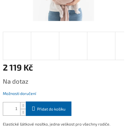
2 119 Kč
Měrná
Na dotaz
cena:
Možnosti doručení
Přidat do košíku
Elastické šátkové nosítko, jedna velikost pro všechny rodiče.