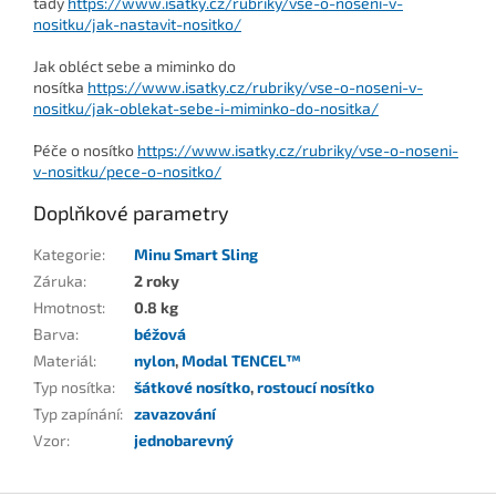
tady
https://www.isatky.cz/rubriky/vse-o-noseni-v-
nositku/jak-nastavit-nositko/
Jak obléct sebe a miminko do
nosítka
https://www.isatky.cz/rubriky/vse-o-noseni-v-
nositku/jak-oblekat-sebe-i-miminko-do-nositka/
Péče o nosítko
https://www.isatky.cz/rubriky/vse-o-noseni-
v-nositku/pece-o-nositko/
Doplňkové parametry
Kategorie
:
Minu Smart Sling
Záruka
:
2 roky
Hmotnost
:
0.8 kg
Barva
:
béžová
Materiál
:
nylon
,
Modal TENCEL™
Typ nosítka
:
šátkové nosítko
,
rostoucí nosítko
Typ zapínání
:
zavazování
Vzor
:
jednobarevný