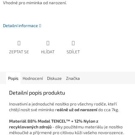
Vhodné pro miminka od narození.
Detailní informace
ZEPTAT SE
HLÍDAT
SDÍLET
Popis
Hodnocení
Diskuze
Značka
Detailní popis produktu
Inovativní a jednoduché nosítko pro všechny rodiče, kteří
chtějí nosit své miminko r
eálně už od narození
do cca 7kg.
Materiál 88% Modal TENCEL™ + 12
% Nylon z
recyklovaných zdrojů
- díky použitému materiálu je nosítko
měkoučké a příjrmené pro citlivou kůži vašeho novorozence.