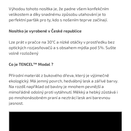
Výhodou tohoto nosítka je, že padne všem konfekčním
velikostem a díky snadnému způsobu utahování je to
perfektní parťák pro ty, kdo s nošením teprve začínají.
Nosítko je vyrobené v České republice
Lze prát v pračce na 30°C a nízké otáčky v prostředku bez
optických rozjasňovačů a s obsahem mýdla pod 5%. Sušte
volně rozložený
Co je TENCEL™ Modal ?
Přírodní materiál z bukového dřeva, který je výjimečně
ekologický. Má jemný povrch, hedvábný lesk a zářivé barvy.
Na rozdíl například od bavlny je mnohem pevnější a
mimořádně odolný proti vytáhnutí. Měkký a hebký zůstává i
po mnohonásobném praní a neztrácí lesk ani barevnou
jasnost.