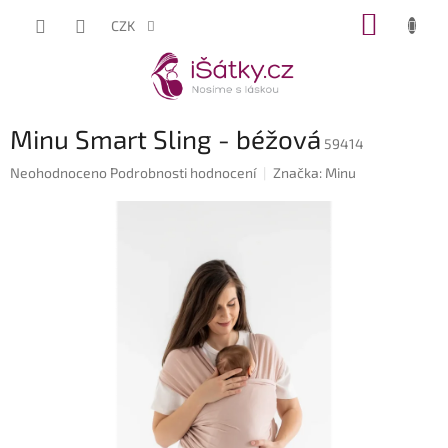
Přejít
NÁKUP
CZK
na
KOŠÍK
obsah
Minu Smart Sling - béžová
59414
Průměrné
Neohodnoceno
Podrobnosti hodnocení
Značka:
Minu
hodnocení
produktu
je
0,0
z
5
hvězdiček.