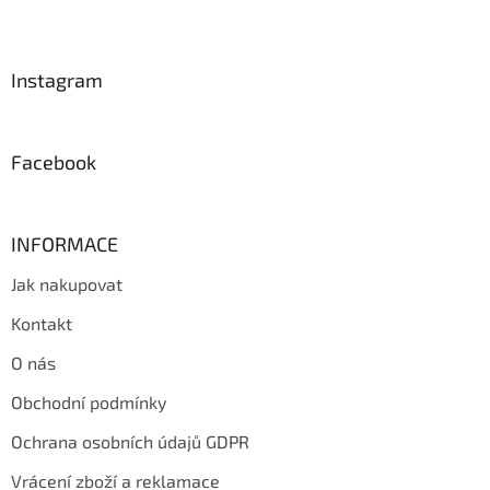
Z
á
p
a
Instagram
t
í
Facebook
INFORMACE
Jak nakupovat
Kontakt
O nás
Obchodní podmínky
Ochrana osobních údajů GDPR
Vrácení zboží a reklamace