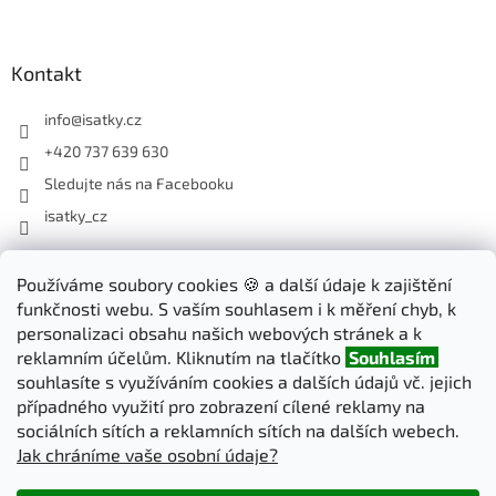
Kontakt
info
@
isatky.cz
+420 737 639 630
Sledujte nás na Facebooku
isatky_cz
Odebírat newsletter
Používáme soubory cookies 🍪 a další údaje k zajištění
funkčnosti webu. S vaším souhlasem i k měření chyb, k
Vložte svůj e-mail a my vám budeme zasílat informace o nových
personalizaci obsahu našich webových stránek a k
produktech na našem e-shopu.
reklamním účelům. Kliknutím na tlačítko
Souhlasím
souhlasíte s využíváním cookies a dalších údajů vč. jejich
E-mail
případného využití pro zobrazení cílené reklamy na
sociálních sítích a reklamních sítích na dalších webech.
Jak chráníme vaše osobní údaje?
PŘIHLÁSIT SE