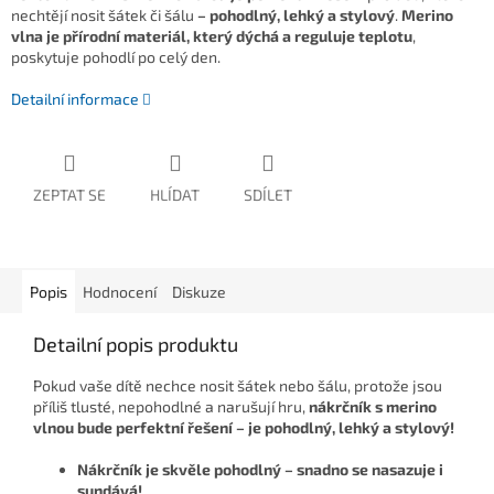
nechtějí nosit šátek či šálu
– pohodlný, lehký a stylový
.
Merino
vlna je přírodní materiál, který dýchá a reguluje teplotu
,
poskytuje pohodlí po celý den.
Detailní informace
ZEPTAT SE
HLÍDAT
SDÍLET
Popis
Hodnocení
Diskuze
Detailní popis produktu
Pokud vaše dítě nechce nosit šátek nebo šálu, protože jsou
příliš tlusté, nepohodlné a narušují hru,
nákrčník
s merino
vlnou bude
perfektní řešení
– je pohodlný, lehký a stylový!
Nákrčník
je skvěle pohodlný – snadno se nasazuje i
sundává!