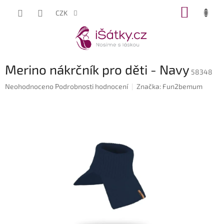
Přejít
NÁKUP
CZK
na
KOŠÍK
obsah
Merino nákrčník pro děti - Navy
58348
Průměrné
Neohodnoceno
Podrobnosti hodnocení
Značka:
Fun2bemum
hodnocení
produktu
je
0,0
z
5
hvězdiček.