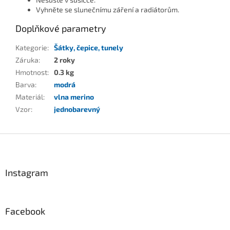
Vyhněte se slunečnímu záření a radiátorům.
Doplňkové parametry
Kategorie
:
Šátky, čepice, tunely
Záruka
:
2 roky
Hmotnost
:
0.3 kg
Barva
:
modrá
Materiál
:
vlna merino
Vzor
:
jednobarevný
Z
á
p
a
Instagram
t
í
Facebook