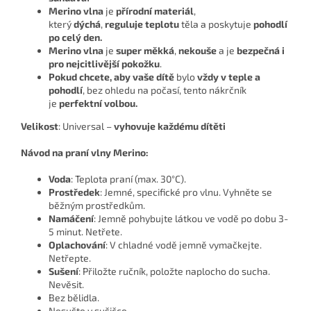
Merino vlna
je
přírodní materiál
,
který
dýchá
,
reguluje teplotu
těla a poskytuje
pohodlí
po celý den.
Merino vlna
je
super měkká
,
nekouše
a je
bezpečná i
pro nejcitlivější pokožku
.
Pokud chcete, aby vaše dítě
bylo
vždy v teple a
pohodlí
, bez ohledu na počasí, tento nákrčník
je
perfektní volbou.
Velikost
: Universal –
vyhovuje každému dítěti
Návod na praní vlny Merino:
Voda
: Teplota praní (max. 30°C).
Prostředek
: Jemné, specifické pro vlnu. Vyhněte se
běžným prostředkům.
Namáčení
: Jemně pohybujte látkou ve vodě po dobu 3-
5 minut. Netřete.
Oplachování
: V chladné vodě jemně vymačkejte.
Netřepte.
Sušení
: Přiložte ručník, položte naplocho do sucha.
Nevěsit.
Bez bělidla.
Nesušte v sušičce.