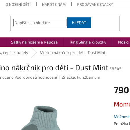
O NOŠENÍ DĚTÍ
NAPIŠTE NÁM
PRODÁVANÉ ZNAČKY
HLEDAT
Šátky na nošení a Reboza
Ring Sling a kroužky
Nosící
, čepice, tunely
Merino nákrčník pro děti - Dust Mint
no nákrčník pro děti - Dust Mint
58345
né
noceno
Podrobnosti hodnocení
Značka:
Fun2bemum
ení
790
u
Měrná
Mome
cena:
ek.
Možnosti
Položka