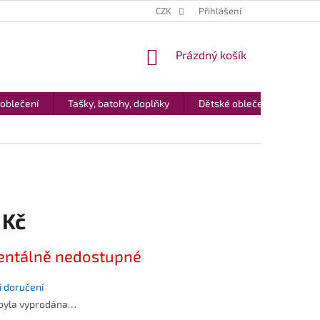
CZK
Přihlášení
NÁKUPNÍ
Prázdný košík
KOŠÍK
 oblečení
Tašky, batohy, doplňky
Dětské oblečení
Dár
 Kč
ntálně nedostupné
 doručení
 byla vyprodána…