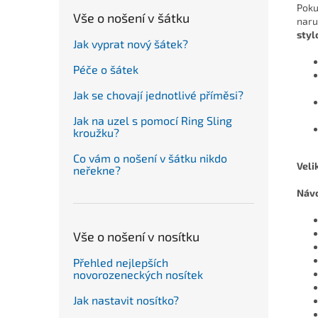
Poku
Vše o nošení v šátku
naru
styl
Jak vyprat nový šátek?
Péče o šátek
Jak se chovají jednotlivé příměsi?
Jak na uzel s pomocí Ring Sling
kroužku?
Co vám o nošení v šátku nikdo
Veli
neřekne?
Návo
Vše o nošení v nosítku
Přehled nejlepších
novorozeneckých nosítek
Jak nastavit nosítko?