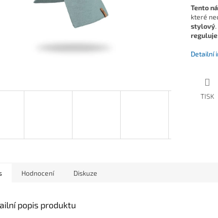
Tento ná
které nec
stylový
.
reguluje
Detailní
TISK
s
Hodnocení
Diskuze
ailní popis produktu