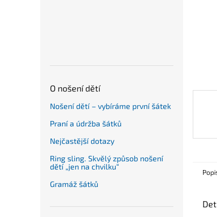
n
e
l
O nošení dětí
Nošení dětí – vybíráme první šátek
Praní a údržba šátků
Nejčastější dotazy
Ring sling. Skvělý způsob nošení
dětí „jen na chvilku“
Popi
Gramáž šátků
Det