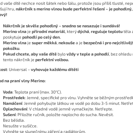
d vaše dítě nechce nosit šátek nebo šálu, protože jsou příliš tlusté, ne
šují hru,
nákrčník
s merino vlnou bude
perfektní řešení
– je pohodlný,
ový!
Nákrčník
je skvěle pohodlný – snadno se nasazuje i sundává!
Merino vlna
je
přírodní materiál
, který
dýchá
,
reguluje teplotu
těla 
poskytuje
pohodlí po celý den.
Merino vlna
je
super měkká
,
nekouše
a je
bezpečná i pro nejcitlivěj
pokožku
.
Pokud chcete, aby vaše dítě
bylo
vždy v teple a pohodlí
, bez ohledu 
tento nákrčník je
perfektní volbou.
kost
: Universal –
vyhovuje každému dítěti
d na praní vlny Merino:
Voda
: Teplota praní (max. 30°C).
Prostředek
: Jemné, specifické pro vlnu. Vyhněte se běžným prostřed
Namáčení
: Jemně pohybujte látkou ve vodě po dobu 3-5 minut. Netře
Oplachování
: V chladné vodě jemně vymačkejte. Netřepte.
Sušení
: Přiložte ručník, položte naplocho do sucha. Nevěsit.
Bez bělidla.
Nesušte v sušičce.
Vyhněte se slunečnímu záření a radiátorům.