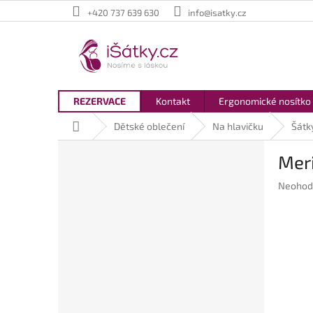
Přejít
+420 737 639 630
info@isatky.cz
na
obsah
REZERVACE
Kontakt
Ergonomické nosítko
Domů
Dětské oblečení
Na hlavičku
Šátky
P
Meri
o
s
Průměr
Neohod
t
hodnoc
r
produkt
a
je
n
0,0
z
n
5
í
hvězdič
p
a