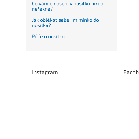
Co vám o nošení v nosítku nikdo
neřekne?
Jak oblékat sebe i miminko do
nosítka?
Péče o nosítko
Z
á
p
Instagram
Faceb
a
t
í