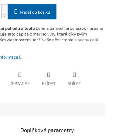
Přidat do košíku
í pohodlí a teplo
během zimních procházek - přesně
uje tato čepice z merino vlny, která díky svým
ým vlastnostem udrží vaše děti v teple a suchu celý
 informace
ZEPTAT SE
HLÍDAT
SDÍLET
Doplňkové parametry