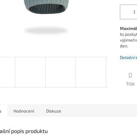
Maximáln
to poskyt
výjimečn
den.
Detailní
TISK
s
Hodnocení
Diskuze
ailní popis produktu