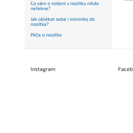
Co vám o nošení v nosítku nikdo
neřekne?
Jak oblékat sebe i miminko do
nosítka?
Péče o nosítko
Z
á
p
Instagram
Faceb
a
t
í