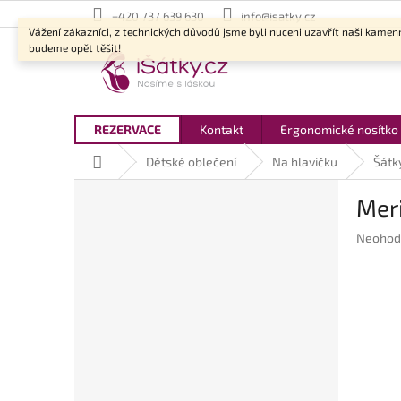
Přejít
+420 737 639 630
info@isatky.cz
na
Vážení zákazníci, z technických důvodů jsme byli nuceni uzavřít naši kamen
obsah
budeme opět těšit!
REZERVACE
Kontakt
Ergonomické nosítko
Domů
Dětské oblečení
Na hlavičku
Šátky
P
Meri
o
s
Průměr
Neohod
t
hodnoc
r
produkt
a
je
n
0,0
z
n
5
í
hvězdič
p
a