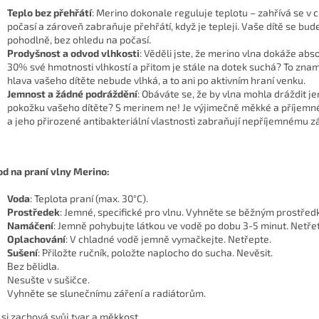
Teplo bez přehřátí
: Merino dokonale reguluje teplotu – zahřívá se v
počasí a zároveň zabraňuje přehřátí, když je tepleji. Vaše dítě se bude
pohodlně, bez ohledu na počasí.
Prodyšnost a odvod vlhkosti
: Věděli jste, že merino vlna dokáže abs
30% své hmotnosti vlhkostí a přitom je stále na dotek suchá? To zna
hlava vašeho dítěte nebude vlhká, a to ani po aktivním hraní venku.
Jemnost a žádné podráždění
: Obáváte se, že by vlna mohla dráždit 
pokožku vašeho dítěte? S merinem ne! Je výjimečně měkké a příjemn
a jeho přirozené antibakteriální vlastnosti zabraňují nepříjemnému z
d na praní vlny Merino:
Voda
: Teplota praní (max. 30°C).
Prostředek
: Jemné, specifické pro vlnu. Vyhněte se běžným prostřed
Namáčení
: Jemně pohybujte látkou ve vodě po dobu 3-5 minut. Netře
Oplachování
: V chladné vodě jemně vymačkejte. Netřepte.
Sušení
: Přiložte ručník, položte naplocho do sucha. Nevěsit.
Bez bělidla.
Nesušte v sušičce.
Vyhněte se slunečnímu záření a radiátorům.
 si zachová svůj tvar a měkkost.