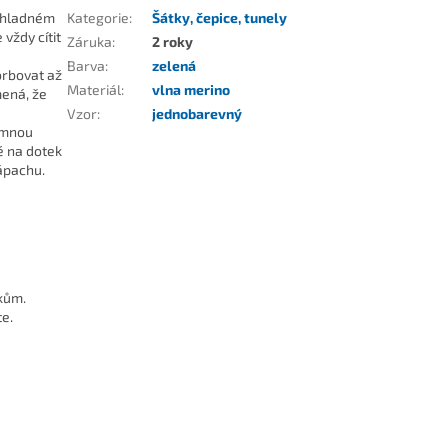
 chladném
Kategorie
:
Šátky, čepice, tunely
 vždy cítit
Záruka
:
2 roky
Barva
:
zelená
orbovat až
Materiál
:
vlna merino
mená, že
Vzor
:
jednobarevný
jemnou
é na dotek
ápachu.
kům.
te.