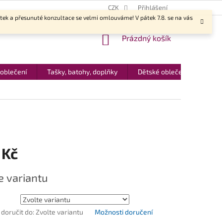
CZK
Přihlášení
ítek a přesunuté konzultace se velmi omlouváme! V pátek 7.8. se na vás
NÁKUPNÍ
Prázdný košík
KOŠÍK
 oblečení
Tašky, batohy, doplňky
Dětské oblečení
Dár
 Kč
e variantu
oručit do:
Zvolte variantu
Možnosti doručení