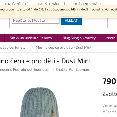
O NOŠENÍ DĚTÍ
NAPIŠTE NÁM
PRODÁVANÉ ZNAČKY
nou prodejnu, a to od 4. do 6.8. Za způsobené zpoždění v dodání objednaných nos
HLEDAT
Šátky na nošení a Reboza
Ring Sling a kroužky
Nosící
, čepice, tunely
Merino čepice pro děti - Dust Mint
no čepice pro děti - Dust Mint
né
noceno
Podrobnosti hodnocení
Značka:
Fun2bemum
ení
790
u
Měrná
Zvolt
cena:
ek.
Varianta
Můžeme d