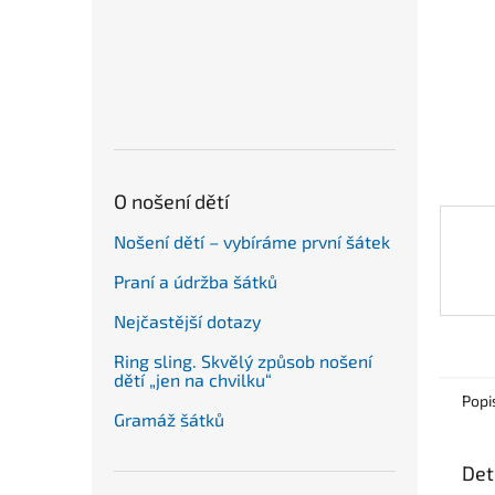
n
e
l
O nošení dětí
Nošení dětí – vybíráme první šátek
Praní a údržba šátků
Nejčastější dotazy
Ring sling. Skvělý způsob nošení
dětí „jen na chvilku“
Popi
Gramáž šátků
Det