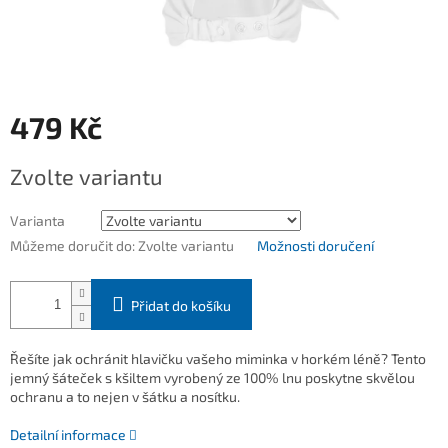
479 Kč
Měrná
Zvolte variantu
cena:
Varianta
Můžeme doručit do:
Zvolte variantu
Možnosti doručení
Přidat do košíku
Řešíte jak ochránit hlavičku vašeho miminka v horkém léně? Tento
jemný šáteček s kšiltem vyrobený ze 100% lnu poskytne skvělou
ochranu a to nejen v šátku a nosítku.
Detailní informace