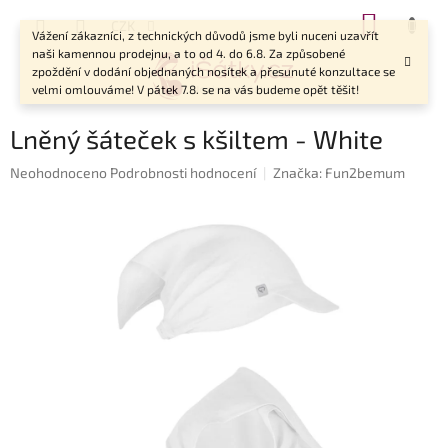
Přejít
NÁKUP
CZK
na
Vážení zákazníci, z technických důvodů jsme byli nuceni uzavřít
KOŠÍK
obsah
naši kamennou prodejnu, a to od 4. do 6.8. Za způsobené
zpoždění v dodání objednaných nosítek a přesunuté konzultace se
velmi omlouváme! V pátek 7.8. se na vás budeme opět těšit!
Lněný šáteček s kšiltem - White
Průměrné
Neohodnoceno
Podrobnosti hodnocení
Značka:
Fun2bemum
hodnocení
produktu
je
0,0
z
5
hvězdiček.