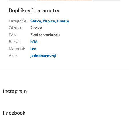
Doplňkové parametry
Kategorie
:
Šátky, čepice, tunely
Záruka
:
2 roky
EAN
:
Zvolte variantu
Barva
:
bílá
Materiál
:
len
Vzor
:
jednobarevný
Z
á
p
a
Instagram
t
í
Facebook