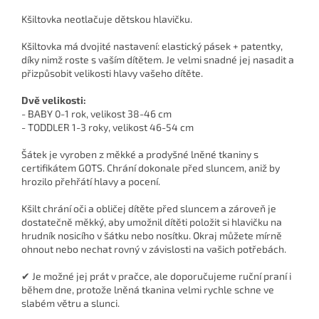
Kšiltovka neotlačuje dětskou hlavičku.
Kšiltovka má dvojité nastavení: elastický pásek + patentky,
díky nimž roste s vaším dítětem. Je velmi snadné jej nasadit a
přizpůsobit velikosti hlavy vašeho dítěte.
Dvě velikosti:
- BABY 0-1 rok, velikost 38-46 cm
- TODDLER 1-3 roky, velikost 46-54 cm
Šátek je vyroben z měkké a prodyšné lněné tkaniny s
certifikátem GOTS. Chrání dokonale před sluncem, aniž by
hrozilo přehřátí hlavy a pocení.
Kšilt chrání oči a obličej dítěte před sluncem a zároveň je
dostatečně měkký, aby umožnil dítěti položit si hlavičku na
hrudník nosicího v šátku nebo nosítku. Okraj můžete mírně
ohnout nebo nechat rovný v závislosti na vašich potřebách.
✔ Je možné jej prát v pračce, ale doporučujeme ruční praní i
během dne, protože lněná tkanina velmi rychle schne ve
slabém větru a slunci.