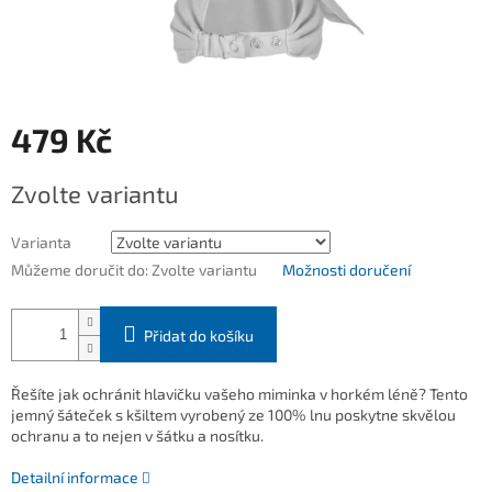
479 Kč
Měrná
Zvolte variantu
cena:
Varianta
Můžeme doručit do:
Zvolte variantu
Možnosti doručení
Přidat do košíku
Řešíte jak ochránit hlavičku vašeho miminka v horkém léně? Tento
jemný šáteček s kšiltem vyrobený ze 100% lnu poskytne skvělou
ochranu a to nejen v šátku a nosítku.
Detailní informace