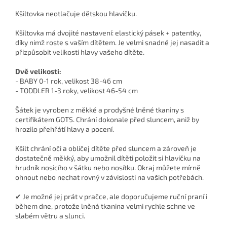
Kšiltovka neotlačuje dětskou hlavičku.
Kšiltovka má dvojité nastavení: elastický pásek + patentky,
díky nimž roste s vaším dítětem. Je velmi snadné jej nasadit a
přizpůsobit velikosti hlavy vašeho dítěte.
Dvě velikosti:
- BABY 0-1 rok, velikost 38-46 cm
- TODDLER 1-3 roky, velikost 46-54 cm
Šátek je vyroben z měkké a prodyšné lněné tkaniny s
certifikátem GOTS. Chrání dokonale před sluncem, aniž by
hrozilo přehřátí hlavy a pocení.
Kšilt chrání oči a obličej dítěte před sluncem a zároveň je
dostatečně měkký, aby umožnil dítěti položit si hlavičku na
hrudník nosicího v šátku nebo nosítku. Okraj můžete mírně
ohnout nebo nechat rovný v závislosti na vašich potřebách.
✔ Je možné jej prát v pračce, ale doporučujeme ruční praní i
během dne, protože lněná tkanina velmi rychle schne ve
slabém větru a slunci.