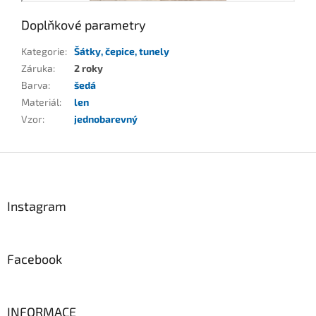
Doplňkové parametry
Kategorie
:
Šátky, čepice, tunely
Záruka
:
2 roky
Barva
:
šedá
Materiál
:
len
Vzor
:
jednobarevný
Z
á
p
a
Instagram
t
í
Facebook
INFORMACE