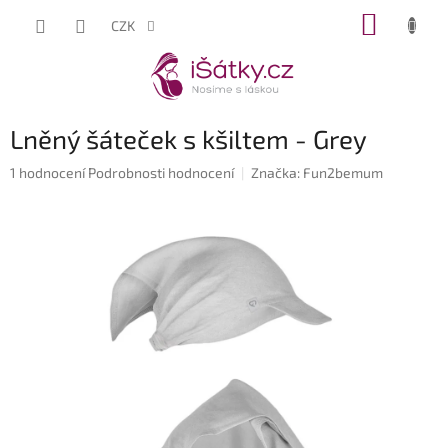
Přejít
NÁKUP
CZK
na
KOŠÍK
obsah
Lněný šáteček s kšiltem - Grey
Průměrné
1 hodnocení
Podrobnosti hodnocení
Značka:
Fun2bemum
hodnocení
produktu
je
5,0
z
5
hvězdiček.