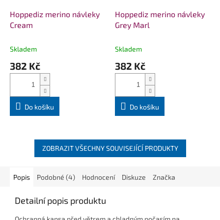
Hoppediz merino návleky
Hoppediz merino návleky
Cream
Grey Marl
Skladem
Skladem
382 Kč
382 Kč
Do košíku
Do košíku
ZOBRAZIT VŠECHNY SOUVISEJÍCÍ PRODUKTY
Popis
Podobné (4)
Hodnocení
Diskuze
Značka
Detailní popis produktu
Ochranná kapsa před větrem a chladným počasím na