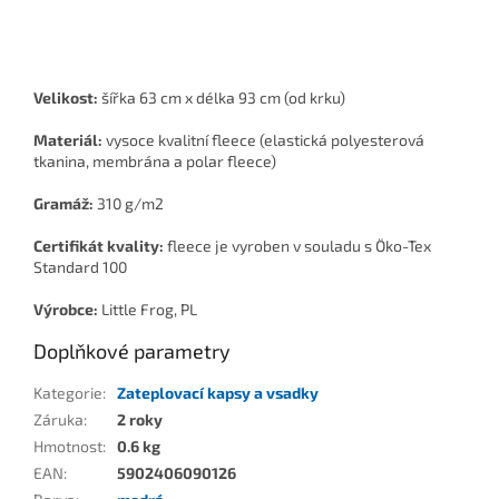
Velikost:
šířka 63 cm x délka 93 cm (od krku)
Materiál:
vysoce kvalitní fleece (elastická polyesterová
tkanina, membrána a polar fleece)
Gramáž:
310 g/m2
Certifikát kvality:
fleece je vyroben v souladu s Öko-Tex
Standard 100
Výrobce:
Little Frog, PL
Doplňkové parametry
Kategorie
:
Zateplovací kapsy a vsadky
Záruka
:
2 roky
Hmotnost
:
0.6 kg
EAN
:
5902406090126