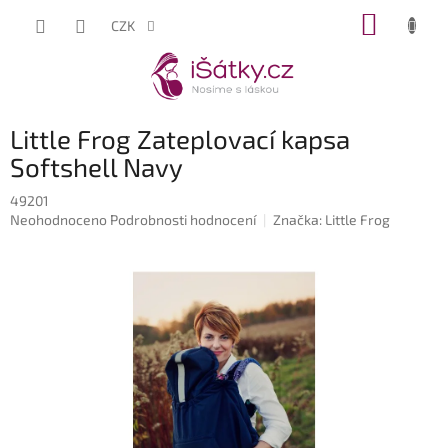
Přejít
NÁKUP
CZK
na
KOŠÍK
obsah
Little Frog Zateplovací kapsa
Softshell Navy
49201
Průměrné
Neohodnoceno
Podrobnosti hodnocení
Značka:
Little Frog
hodnocení
produktu
je
0,0
z
5
hvězdiček.