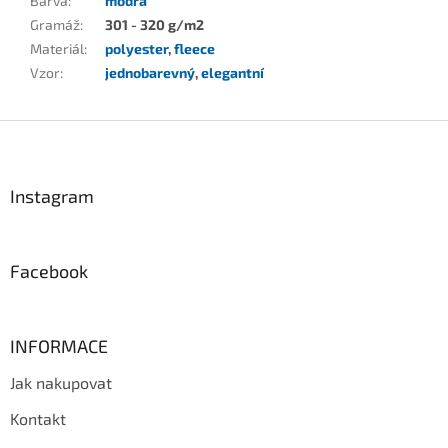
Barva
:
modrá
Gramáž
:
301 - 320 g/m2
Materiál
:
polyester
,
fleece
Vzor
:
jednobarevný
,
elegantní
Z
á
p
a
Instagram
t
í
Facebook
INFORMACE
Jak nakupovat
Kontakt