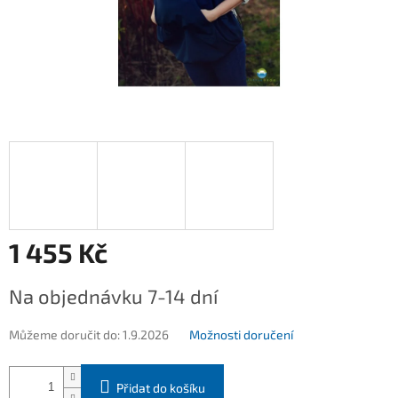
1 455 Kč
Měrná
Na objednávku 7-14 dní
cena:
Můžeme doručit do:
1.9.2026
Možnosti doručení
Přidat do košíku