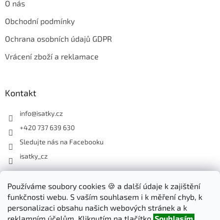
O nás
Obchodní podmínky
Ochrana osobních údajů GDPR
Vrácení zboží a reklamace
Kontakt
info
@
isatky.cz
+420 737 639 630
Sledujte nás na Facebooku
isatky_cz
Odebírat newsletter
Používáme soubory cookies 🍪 a další údaje k zajištění
funkčnosti webu. S vaším souhlasem i k měření chyb, k
Vložte svůj e-mail a my vám budeme zasílat informace o nových
personalizaci obsahu našich webových stránek a k
produktech na našem e-shopu.
reklamním účelům. Kliknutím na tlačítko
Souhlasím