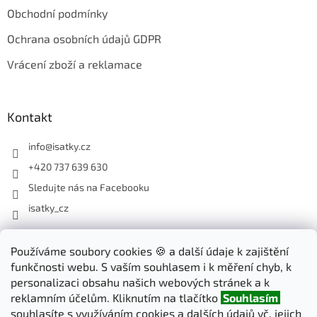
Obchodní podmínky
Ochrana osobních údajů GDPR
Vrácení zboží a reklamace
Kontakt
info
@
isatky.cz
+420 737 639 630
Sledujte nás na Facebooku
isatky_cz
Odebírat newsletter
Používáme soubory cookies 🍪 a další údaje k zajištění
funkčnosti webu. S vaším souhlasem i k měření chyb, k
Vložte svůj e-mail a my vám budeme zasílat informace o nových
personalizaci obsahu našich webových stránek a k
produktech na našem e-shopu.
reklamním účelům. Kliknutím na tlačítko
Souhlasím
souhlasíte s využíváním cookies a dalších údajů vč. jejich