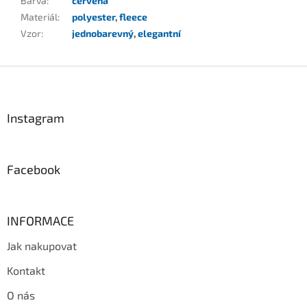
Barva
:
červená
Materiál
:
polyester
,
fleece
Vzor
:
jednobarevný
,
elegantní
Z
á
p
a
Instagram
t
í
Facebook
INFORMACE
Jak nakupovat
Kontakt
O nás