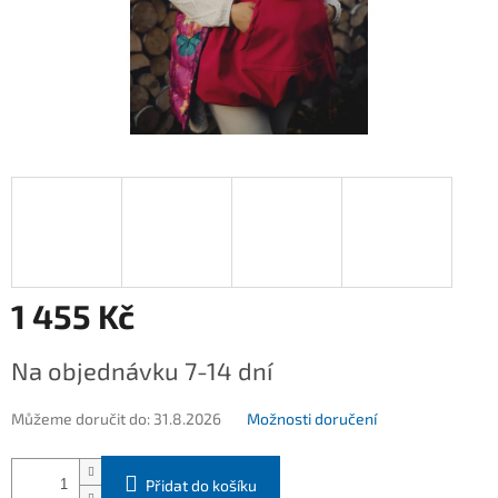
1 455 Kč
Měrná
Na objednávku 7-14 dní
cena:
Můžeme doručit do:
31.8.2026
Možnosti doručení
Přidat do košíku