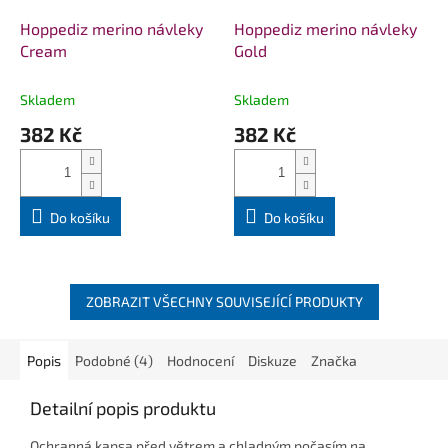
Hoppediz merino návleky
Hoppediz merino návleky
Cream
Gold
Skladem
Skladem
382 Kč
382 Kč
Do košíku
Do košíku
ZOBRAZIT VŠECHNY SOUVISEJÍCÍ PRODUKTY
Popis
Podobné (4)
Hodnocení
Diskuze
Značka
Detailní popis produktu
Ochranná kapsa před větrem a chladným počasím na