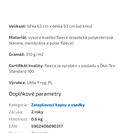
Velikost:
šířka 63 cm x délka 93 cm (od krku)
Materiál:
vysoce kvalitní fleece (elastická polyesterová
tkanina, membrána a polar fleece)
Gramáž:
310 g/m2
Certifikát kvality:
fleece je vyroben v souladu s Öko-Tex
Standard 100
Výrobce:
Little Frog, PL
Doplňkové parametry
Kategorie
:
Zateplovací kapsy a vsadky
Záruka
:
2 roky
Hmotnost
:
0.6 kg
EAN
:
5902406090317