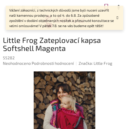
Přejít
NÁKUP
CZK
na
Vážení zákazníci, z technických důvodů jsme byli nuceni uzavřít
KOŠÍK
obsah
naši kamennou prodejnu, a to od 4. do 6.8. Za způsobené
zpoždění v dodání objednaných nosítek a přesunuté konzultace se
velmi omlouváme! V pátek 7.8. se na vás budeme opět těšit!
Little Frog Zateplovací kapsa
Softshell Magenta
55282
Průměrné
Neohodnoceno
Podrobnosti hodnocení
Značka:
Little Frog
hodnocení
produktu
je
0,0
z
5
hvězdiček.