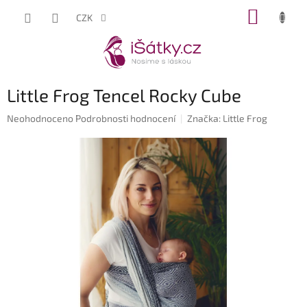
Přejít
NÁKUP
CZK
na
KOŠÍK
obsah
Little Frog Tencel Rocky Cube
Průměrné
Neohodnoceno
Podrobnosti hodnocení
Značka:
Little Frog
hodnocení
produktu
je
0,0
z
5
hvězdiček.