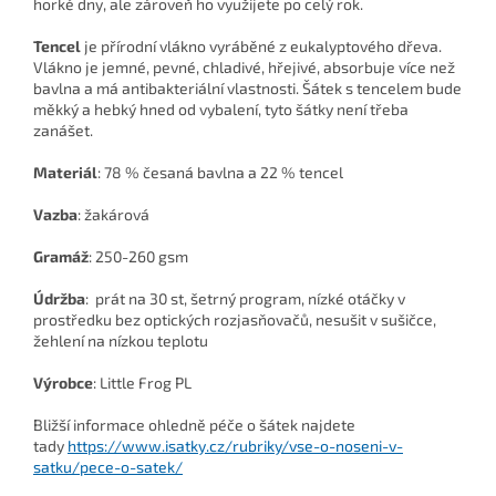
horké dny, ale zároveň ho využijete po celý rok.
Tencel
je přírodní vlákno vyráběné z eukalyptového dřeva.
Vlákno je jemné, pevné, chladivé, hřejivé, absorbuje více než
bavlna a má antibakteriální vlastnosti. Šátek s tencelem bude
měkký a hebký hned od vybalení, tyto šátky není třeba
zanášet.
Materiál
: 78 % česaná bavlna a 22 % tencel
Vazba
: žakárová
Gramáž
: 250-260 gsm
Údržba
:
prát na 30 st, šetrný program, nízké otáčky v
prostředku bez optických rozjasňovačů, nesušit v sušičce,
žehlení na nízkou teplotu
Výrobce
: Little Frog PL
Bližší informace ohledně péče o šátek najdete
tady
https://www.isatky.cz/rubriky/vse-o-noseni-v-
satku/pece-o-satek/