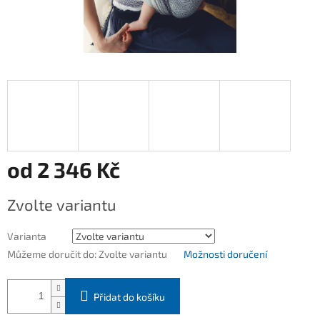
od
2 346 Kč
Měrná
Zvolte variantu
cena:
Varianta
Můžeme doručit do:
Zvolte variantu
Možnosti doručení
Přidat do košíku