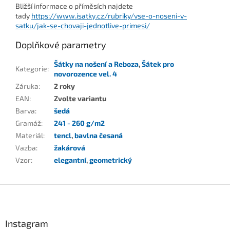
Bližší informace o příměsích najdete
tady
https://www.isatky.cz/rubriky/vse-o-noseni-v-
satku/jak-se-chovaji-jednotlive-primesi/
Doplňkové parametry
Šátky na nošení a Reboza
,
Šátek pro
Kategorie
:
novorozence vel. 4
Záruka
:
2 roky
EAN
:
Zvolte variantu
Barva
:
šedá
Gramáž
:
241 - 260 g/m2
Materiál
:
tencl
,
bavlna česaná
Vazba
:
žakárová
Vzor
:
elegantní
,
geometrický
Z
á
p
a
Instagram