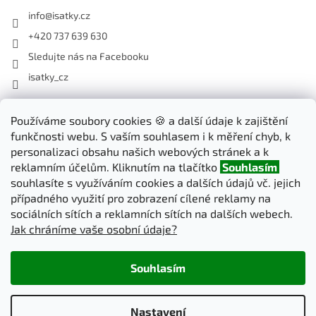
info
@
isatky.cz
+420 737 639 630
Sledujte nás na Facebooku
isatky_cz
Odebírat newsletter
Používáme soubory cookies 🍪 a další údaje k zajištění
funkčnosti webu. S vaším souhlasem i k měření chyb, k
Vložte svůj e-mail a my vám budeme zasílat informace o nových
personalizaci obsahu našich webových stránek a k
produktech na našem e-shopu.
reklamním účelům. Kliknutím na tlačítko
Souhlasím
souhlasíte s využíváním cookies a dalších údajů vč. jejich
E-mail
případného využití pro zobrazení cílené reklamy na
sociálních sítích a reklamních sítích na dalších webech.
Jak chráníme vaše osobní údaje?
PŘIHLÁSIT SE
Souhlasím
Vytvořil Shoptet
Nastavení