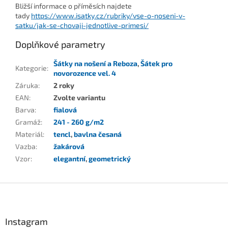
Bližší informace o příměsích najdete
tady
https://www.isatky.cz/rubriky/vse-o-noseni-v-
satku/jak-se-chovaji-jednotlive-primesi/
Doplňkové parametry
Šátky na nošení a Reboza
,
Šátek pro
Kategorie
:
novorozence vel. 4
Záruka
:
2 roky
EAN
:
Zvolte variantu
Barva
:
fialová
Gramáž
:
241 - 260 g/m2
Materiál
:
tencl
,
bavlna česaná
Vazba
:
žakárová
Vzor
:
elegantní
,
geometrický
Z
á
p
a
Instagram