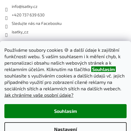
info
@
isatky.cz
+420 737 639 630
Sledujte nás na Facebooku
isatky_cz
Odebírat newsletter
Používáme soubory cookies 🍪 a další údaje k zajištění
funkčnosti webu. S vaším souhlasem i k měření chyb, k
Vložte svůj e-mail a my vám budeme zasílat informace o nových
personalizaci obsahu našich webových stránek a k
produktech na našem e-shopu.
reklamním účelům. Kliknutím na tlačítko
Souhlasím
souhlasíte s využíváním cookies a dalších údajů vč. jejich
E-mail
případného využití pro zobrazení cílené reklamy na
sociálních sítích a reklamních sítích na dalších webech.
Jak chráníme vaše osobní údaje?
PŘIHLÁSIT SE
Souhlasím
Vytvořil Shoptet
Nastavení