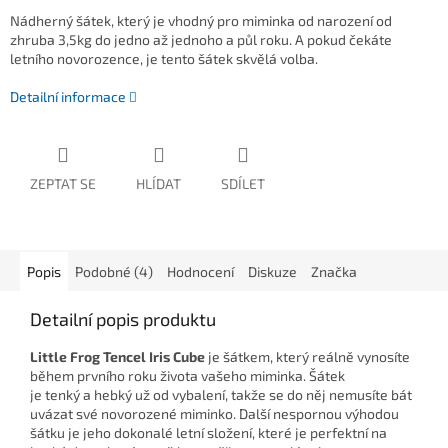
Nádherný šátek, který je vhodný pro miminka od narození od
zhruba 3,5kg do jedno až jednoho a půl roku. A pokud čekáte
letního novorozence, je tento šátek skvělá volba.
Detailní informace
ZEPTAT SE
HLÍDAT
SDÍLET
Popis
Podobné (4)
Hodnocení
Diskuze
Značka
Detailní popis produktu
Little Frog Tencel Iris Cube
je šátkem, který reálně vynosíte
během prvního roku života vašeho miminka. Šátek
je tenký a hebký už od vybalení, takže se do něj nemusíte bát
uvázat své novorozené miminko. Další nespornou výhodou
šátku je jeho dokonalé letní složení, které je perfektní na