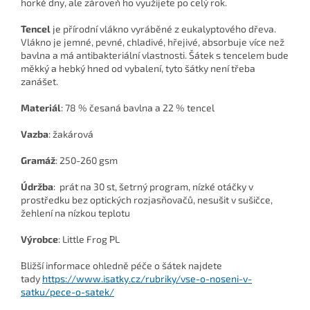
horké dny, ale zároveň ho využijete po celý rok.
Tencel
je přírodní vlákno vyráběné z eukalyptového dřeva.
Vlákno je jemné, pevné, chladivé, hřejivé, absorbuje více než
bavlna a má antibakteriální vlastnosti. Šátek s tencelem bude
měkký a hebký hned od vybalení, tyto šátky není třeba
zanášet.
Materiál
: 78 % česaná bavlna a 22 % tencel
Vazba
: žakárová
Gramáž
: 250-260 gsm
Údržba
:
prát na 30 st, šetrný program, nízké otáčky v
prostředku bez optických rozjasňovačů, nesušit v sušičce,
žehlení na nízkou teplotu
Výrobce
: Little Frog PL
Bližší informace ohledně péče o šátek najdete
tady
https://www.isatky.cz/rubriky/vse-o-noseni-v-
satku/pece-o-satek/