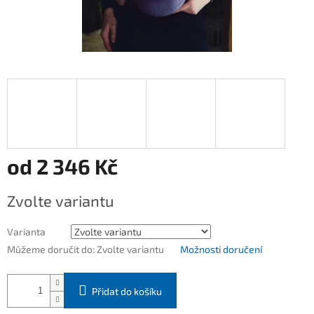
od
2 346 Kč
Měrná
Zvolte variantu
cena:
Varianta
Můžeme doručit do:
Zvolte variantu
Možnosti doručení
Přidat do košíku