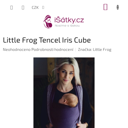
Přejít
NÁKUP
CZK
na
KOŠÍK
obsah
Little Frog Tencel Iris Cube
Průměrné
Neohodnoceno
Podrobnosti hodnocení
Značka:
Little Frog
hodnocení
produktu
je
0,0
z
5
hvězdiček.