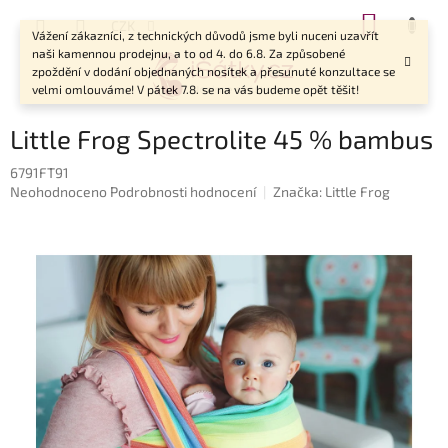
Přejít
NÁKUP
CZK
na
Vážení zákazníci, z technických důvodů jsme byli nuceni uzavřít
KOŠÍK
obsah
naši kamennou prodejnu, a to od 4. do 6.8. Za způsobené
zpoždění v dodání objednaných nosítek a přesunuté konzultace se
velmi omlouváme! V pátek 7.8. se na vás budeme opět těšit!
Little Frog Spectrolite 45 % bambus
6791FT91
Průměrné
Neohodnoceno
Podrobnosti hodnocení
Značka:
Little Frog
hodnocení
produktu
je
0,0
z
5
hvězdiček.