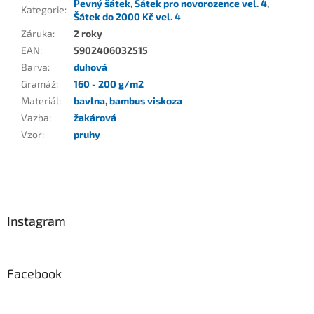
Pevný šátek
,
Šátek pro novorozence vel. 4
,
Kategorie
:
Šátek do 2000 Kč vel. 4
Záruka
:
2 roky
EAN
:
5902406032515
Barva
:
duhová
Gramáž
:
160 - 200 g/m2
Materiál
:
bavlna
,
bambus viskoza
Vazba
:
žakárová
Vzor
:
pruhy
Z
á
p
a
Instagram
t
í
Facebook