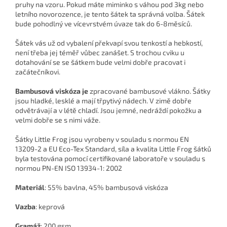
pruhy na vzoru. Pokud máte miminko s váhou pod 3kg nebo
letního novorozence, je tento šátek ta správná volba. Šátek
bude pohodlný ve vícevrstvém úvaze tak do 6-8měsíců.
Šátek vás už od vybalení překvapí svou tenkostí a hebkostí,
není třeba jej téměř vůbec zanášet. S trochou cviku u
dotahování se se šátkem bude velmi dobře pracovat i
začátečníkovi.
Bambusová viskóza je
zpracované bambusové vlákno. Šátky
jsou hladké, lesklé a mají třpytivý nádech. V zimě dobře
odvětrávají a v létě chladí. Jsou jemné, nedráždí pokožku a
velmi dobře se s nimi váže.
Šátky Little Frog jsou vyrobeny v souladu s normou EN
13209-2 a EU Eco-Tex Standard, síla a kvalita Little Frog šátků
byla testována pomocí certifikované laboratoře v souladu s
normou PN-EN ISO 13934-1: 2002
Materiál
: 55% bavlna, 45% bambusová viskóza
Vazba
: keprová
Gramáž
: 200 gsm