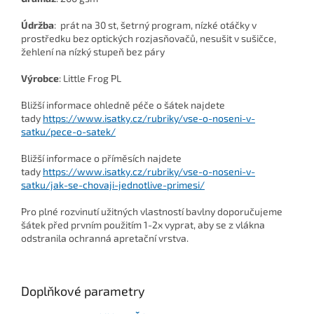
Údržba
: prát na 30 st, šetrný program, nízké otáčky v
prostředku bez optických rozjasňovačů, nesušit v sušičce,
žehlení na nízký stupeň bez páry
Výrobce
: Little Frog PL
Bližší informace ohledně péče o šátek najdete
tady
https://www.isatky.cz/rubriky/vse-o-noseni-v-
satku/pece-o-satek/
Bližší informace o příměsích najdete
tady
https://www.isatky.cz/rubriky/vse-o-noseni-v-
satku/jak-se-chovaji-jednotlive-primesi/
Pro plné rozvinutí užitných vlastností bavlny doporučujeme
šátek před prvním použitím 1-2x vyprat, aby se z vlákna
odstranila ochranná apretační vrstva.
Doplňkové parametry