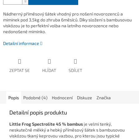
Nádherný příměsový šátek vhodný pro nošení novorozenců a
miminek pod 3,5kg do zhruba 6měsíců. Díky složení s bambusovou
viskózou je to perfektní volba na letního novorozence nebo
nedonošené miminko.
Detailní informace
ZEPTAT SE
HLÍDAT
SDÍLET
Popis
Podobné (4)
Hodnocení
Diskuze
Značka
Detailní popis produktu
Little Frog Spectrolite 45 % bambus
je velmi tenký,
neskutečně měkký a hebký příměsový šátek s bambusovou
viskózou tkaný keprovou vazbou, pro kterou jsou typické