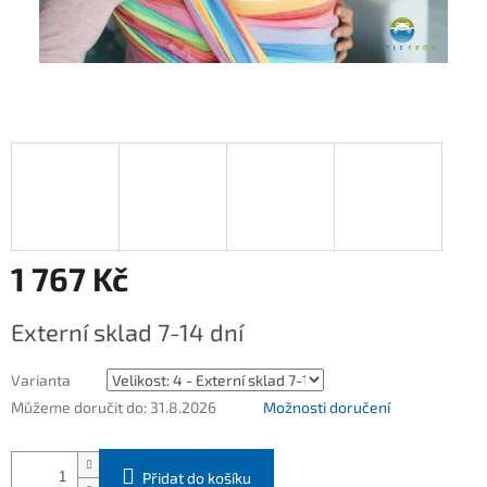
1 767 Kč
Měrná
Externí sklad 7-14 dní
cena:
Varianta
Můžeme doručit do:
31.8.2026
Možnosti doručení
Přidat do košíku