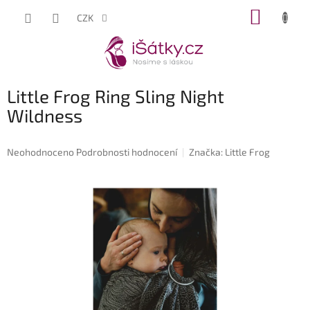
Přejít
NÁKUP
CZK
na
KOŠÍK
obsah
Little Frog Ring Sling Night
Wildness
Průměrné
Neohodnoceno
Podrobnosti hodnocení
Značka:
Little Frog
hodnocení
produktu
je
0,0
z
5
hvězdiček.