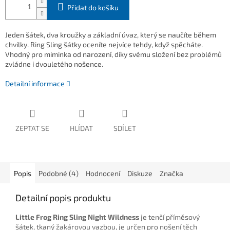
Přidat do košíku
Jeden šátek, dva kroužky a základní úvaz, který se naučíte během
chvilky. Ring Sling šátky oceníte nejvíce tehdy, když spěcháte.
Vhodný pro miminka od narození, díky svému složení bez problémů
zvládne i dvouletého nošence.
Detailní informace
ZEPTAT SE
HLÍDAT
SDÍLET
Popis
Podobné (4)
Hodnocení
Diskuze
Značka
Detailní popis produktu
Little Frog Ring Sling Night Wildness
je tenčí příměsový
šátek, tkaný žakárovou vazbou, je určen pro nošení těch