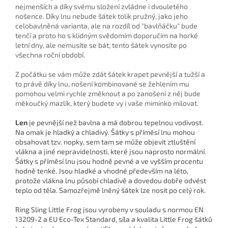
nejmenších a díky svému složení zvládne i dvouletého
nošence. Díky lnu nebude šátek tolik pružný, jako jeho
celobavlněná varianta, ale na rozdíl od "bavlňáčku" bude
tenčí a proto ho s klidným svědomím doporučím na horké
letní dny, ale nemusíte se bát, tento šátek vynosíte po
všechna roční období.
Z počátku se vám může zdát šátek krapet pevnější a tužší a
to právě díky lnu, nošení kombinované se žehlením mu
pomohou velmi rychle změknout a po zanošení z něj bude
měkoučký mazlík, který budete vy i vaše miminko milovat.
Len
je pevnější než bavlna a má dobrou tepelnou vodivost.
Na omak je hladký a chladivý. Šátky s příměsí lnu mohou
obsahovat tzv. nopky, sem tam se může objevit ztluštění
vlákna a jiné nepravidelnosti, které jsou naprosto normální.
Šátky s příměsí lnu jsou hodně pevné a ve vyšším procentu
hodně tenké. Jsou hladké a vhodné především na léto,
protože vlákna lnu působí chladivě a dovedou dobře odvést
teplo od těla. Samozřejmě lněný šátek lze nosit po celý rok.
Ring Sling Little Frog jsou vyrobeny v souladu s normou EN
13209-2 a EU Eco-Tex Standard, síla a kvalita Little Frog šátků