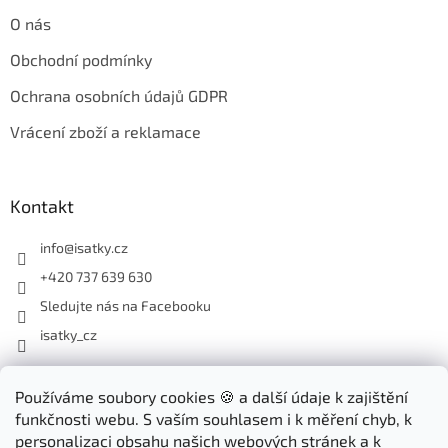
O nás
Obchodní podmínky
Ochrana osobních údajů GDPR
Vrácení zboží a reklamace
Kontakt
info
@
isatky.cz
+420 737 639 630
Sledujte nás na Facebooku
isatky_cz
Odebírat newsletter
Používáme soubory cookies 🍪 a další údaje k zajištění
funkčnosti webu. S vaším souhlasem i k měření chyb, k
Vložte svůj e-mail a my vám budeme zasílat informace o nových
personalizaci obsahu našich webových stránek a k