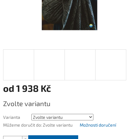
od
1 938 Kč
Měrná
Zvolte variantu
cena:
Varianta
Můžeme doručit do:
Zvolte variantu
Možnosti doručení