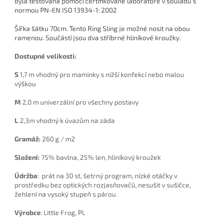
byla testována pomocí certifikované laboratoře v souladu s
normou PN-EN ISO 13934-1: 2002
Šířka šátku 70cm. Tento Ring Sling je možné nosit na obou
ramenou. Součástí jsou dva stříbrné hliníkové kroužky.
Dostupné velikosti:
S
1,7 m vhodný pro maminky s nižší konfekcí nebo malou
výškou
M
2,0 m univerzální pro všechny postavy
L
2,3m vhodný k úvazům na záda
Gramáž:
260 g / m2
Složení:
75% bavlna, 25% len, hliníkový kroužek
Údržba
: prát na 30 st, šetrný program, nízké otáčky v
prostředku bez optických rozjasňovačů, nesušit v sušičce,
žehlení na vysoký stupeň s párou.
Výrobce
: Little Frog, PL