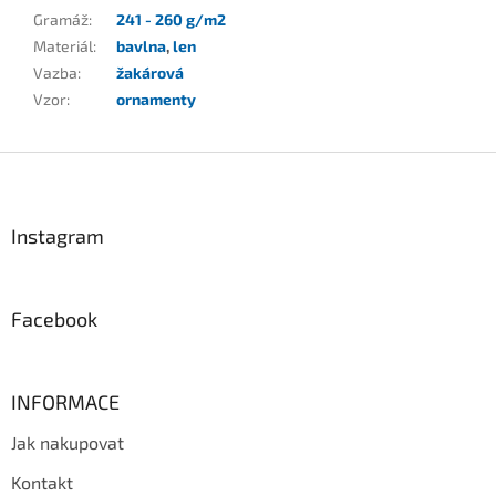
Gramáž
:
241 - 260 g/m2
Materiál
:
bavlna
,
len
Vazba
:
žakárová
Vzor
:
ornamenty
Z
á
p
a
Instagram
t
í
Facebook
INFORMACE
Jak nakupovat
Kontakt