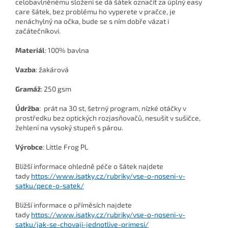
celobavlněnému složení se dá šátek označit za úplný easy
care šátek, bez problému ho vyperete v pračce, je
nenáchylný na očka, bude se s ním dobře vázat i
začátečníkovi.
Materiál
: 100% bavlna
Vazba
: žakárová
Gramáž
: 250 gsm
Údržba
: prát na 30 st, šetrný program, nízké otáčky v
prostředku bez optických rozjasňovačů, nesušit v sušičce,
žehlení na vysoký stupeň s párou.
Výrobce
: Little Frog PL
Bližší informace ohledně péče o šátek najdete
tady
https://www.isatky.cz/rubriky/vse-o-noseni-v-
satku/pece-o-satek/
Bližší informace o příměsích najdete
tady
https://www.isatky.cz/rubriky/vse-o-noseni-v-
satku/jak-se-chovaji-jednotlive-primesi/