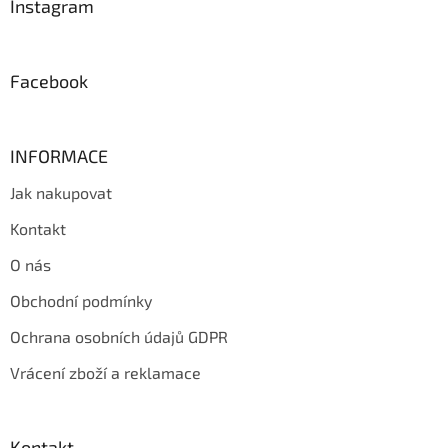
a
Instagram
t
í
Facebook
INFORMACE
Jak nakupovat
Kontakt
O nás
Obchodní podmínky
Ochrana osobních údajů GDPR
Vrácení zboží a reklamace
Kontakt