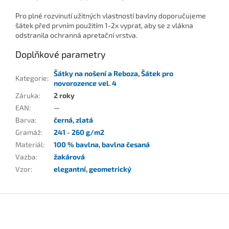
Pro plné rozvinutí užitných vlastností bavlny doporučujeme
šátek před prvním použitím 1-2x vyprat, aby se z vlákna
odstranila ochranná apretační vrstva.
Doplňkové parametry
Šátky na nošení a Reboza
,
Šátek pro
Kategorie
:
novorozence vel. 4
Záruka
:
2 roky
EAN
:
—
Barva
:
černá
,
zlatá
Gramáž
:
241 - 260 g/m2
Materiál
:
100 % bavlna
,
bavlna česaná
Vazba
:
žakárová
Vzor
:
elegantní
,
geometrický
Z
á
p