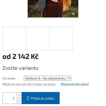
od
2 142 Kč
Měrná
Zvolte variantu
cena:
Varianta
Můžeme doručit do:
Zvolte variantu
Možnosti doručení
Přidat do košíku