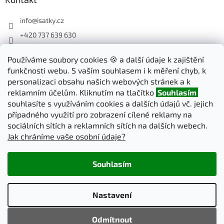
info
@
isatky.cz
+420 737 639 630
Sledujte nás na Facebooku
Používáme soubory cookies 🍪 a další údaje k zajištění
isatky_cz
funkčnosti webu. S vaším souhlasem i k měření chyb, k
personalizaci obsahu našich webových stránek a k
reklamním účelům. Kliknutím na tlačítko
Souhlasím
Odebírat newsletter
souhlasíte s využíváním cookies a dalších údajů vč. jejich
případného využití pro zobrazení cílené reklamy na
sociálních sítích a reklamních sítích na dalších webech.
PŘIHLÁSIT
Jak chráníme vaše osobní údaje?
SE
Souhlasím
Vytvořil Shoptet
Nastavení
Copyright 2026
iSatky.cz
. Všechna práva vyhrazena.
Upravit
Odmítnout
nastavení cookies