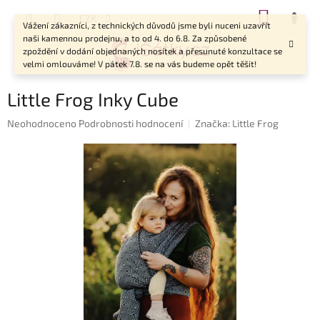
Přejít
NÁKUP
CZK
na
Vážení zákazníci, z technických důvodů jsme byli nuceni uzavřít
KOŠÍK
obsah
naši kamennou prodejnu, a to od 4. do 6.8. Za způsobené
zpoždění v dodání objednaných nosítek a přesunuté konzultace se
velmi omlouváme! V pátek 7.8. se na vás budeme opět těšit!
Little Frog Inky Cube
Průměrné
Neohodnoceno
Podrobnosti hodnocení
Značka:
Little Frog
hodnocení
produktu
je
0,0
z
5
hvězdiček.