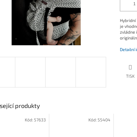
Hybridní 
je vhodn
zvládne 
originál
Detailní
TISK
sející produkty
Kód:
57633
Kód:
55404