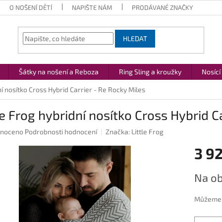
O NOŠENÍ DĚTÍ
NAPIŠTE NÁM
PRODÁVANÉ ZNAČKY
HLEDAT
Šátky na nošení a Reboza
Ring Sling a kroužky
Nosící
ní nosítko Cross Hybrid Carrier - Re Rocky Miles
le Frog hybridní nosítko Cross Hybrid C
né
noceno
Podrobnosti hodnocení
Značka:
Little Frog
ení
3 92
u
Měrná
Na ob
cena:
ek.
Můžeme d