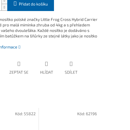
Přidat do košíku
nosítko polské značky Little Frog Cross Hybrid Carrier
é pro malá miminka zhruba od 4kg a s přehledem
i vašeho dvouleťáka. Každé nosítko je dodáváno s
ním batůžkem na šňůrky ze stejné látky jako je nosítko
 informace
ZEPTAT SE
HLÍDAT
SDÍLET
Kód:
55822
Kód:
62196