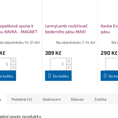
opatková spona k
LennyLamb rozšiřovač
Kavka Ex
tku KAVKA - MAGNET
bederního pásu MAXI
pásu
Na objednávku 14-21 dní
Na objednávku 7-14 dní
Na 
Kč
389 Kč
290 Kč
o košíku
Do košíku
Do ko
s
Podobné (4)
Hodnocení
Diskuze
Značka
ailní popis produktu