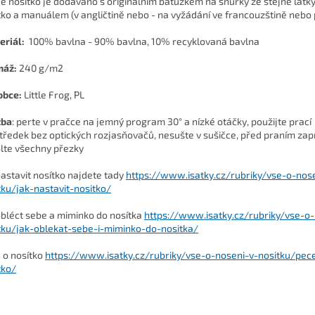
é nosítko je dodáváno s originálním batůžkem na šňůrky ze stejné látky
tko a manuálem (v angličtině nebo - na vyžádání ve francouzštině nebo 
eriál:
100% bavlna - 90% bavlna, 10% recyklovaná bavlna
máž:
240 g/m2
obce:
Little Frog, PL
žba
: perte v pračce na jemný program 30° a nízké otáčky, použijte prací
tředek bez optických rozjasňovačů, nesušte v sušičce, před praním zap
lte všechny přezky
nastavit nosítko najdete tady
https://www.isatky.cz/rubriky/vse-o-nos
tku/jak-nastavit-nositko/
obléct sebe a miminko do nosítka
https://www.isatky.cz/rubriky/vse-o-
tku/jak-oblekat-sebe-i-miminko-do-nositka/
 o nosítko
https://www.isatky.cz/rubriky/vse-o-noseni-v-nositku/pec
tko/