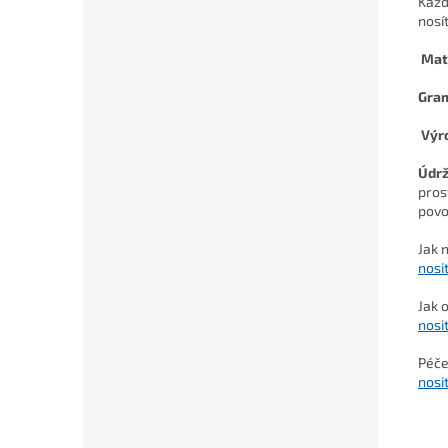
Každ
nosí
Mat
Gra
Výr
Údr
pros
povo
Jak 
nosi
Jak 
nosi
Péče
nosi