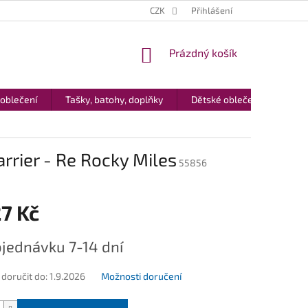
CZK
Přihlášení
NÁKUPNÍ
Prázdný košík
KOŠÍK
 oblečení
Tašky, batohy, doplňky
Dětské oblečení
Dár
arrier - Re Rocky Miles
55856
7 Kč
jednávku 7-14 dní
oručit do:
1.9.2026
Možnosti doručení