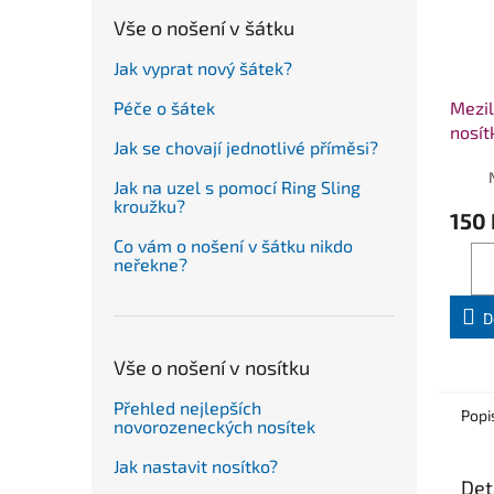
Vše o nošení v šátku
Jak vyprat nový šátek?
Mezil
Péče o šátek
nosí
Jak se chovají jednotlivé příměsi?
Jak na uzel s pomocí Ring Sling
kroužku?
150 
Co vám o nošení v šátku nikdo
neřekne?
D
Vše o nošení v nosítku
Přehled nejlepších
Popi
novorozeneckých nosítek
Jak nastavit nosítko?
Det