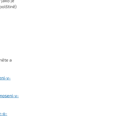
 jako je
polštině)
něte a
eni-v-
noseni-v-
e-o-