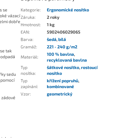
s se
Kategorie
:
Ergonomické nosítko
roké vázací
Záruka
:
2 roky
velmi dobře
Hmotnost
:
1 kg
EAN
:
5902406029065
Barva
:
šedá
,
bílá
Gramáž
:
221 - 240 g/m2
se tak
100 % bavlna
,
e odpadá
Materiál
:
recyklovaná bavlna
Typ
šátkové nosítko
,
rostoucí
nosítka
:
nosítko
ířky sedu
t pomocí
Typ
křížení popruhů
,
zapínání
:
kombinované
Vzor
:
geometrický
h zádové