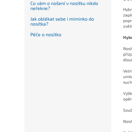
Co vám o nošení v nosítku nikdo
neřekne?
Hybr
zapí
Jak oblékat sebe i miminko do
popr
nosítka?
zvět
Péče o nosítko
Hybr
Nosí
přiz
dlou
Velm
umís
such
Výšk
opěr
Souč
Nosí