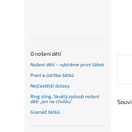
n
e
l
O nošení dětí
Nošení dětí – vybíráme první šátek
Praní a údržba šátků
Nejčastější dotazy
Ring sling. Skvělý způsob nošení
Souvi
dětí „jen na chvilku“
Gramáž šátků