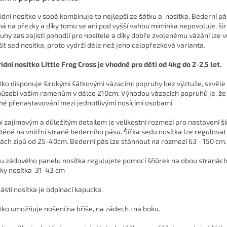
idní nosítko v sobě kombinuje to nejlepší ze šátku a nosítka. Bederní pá
ná na přezky a díky tomu se ani pod vyšší vahou miminka nepovoluje, ši
uhy zas zajistí pohodlí pro nositele a díky dobře zvolenému vázání lze 
šit sed nosítka, proto vydrží déle než jeho celopřezková varianta.
idní nosítko Little Frog Cross je vhodné pro děti od 4kg do 2-2,5 let.
tko disponuje širokými šátkovými vázacími popruhy bez výztuže, skvěle 
působí vašim ramenům v délce 210cm. Výhodou vázacích popruhů je, ž
hé přenastavování mezi jednotlivými nosícími osobami
i zajímavým a důležitým detailem je velikostní rozmezí pro nastavení š
těné na vnitřní straně bederního pásu. Šířka sedu nosítka lze regulova
ách zipů od 25-40cm. Bederní pás lze stáhnout na rozmezí 63 - 150 cm.
u zádového panelu nosítka regulujete pomocí šňůrek na obou stranác
ky nosítka 31-43 cm
ástí nosítka je odpínací kapucka.
tko umožňuje nošení na břiše, na zádech i na boku.