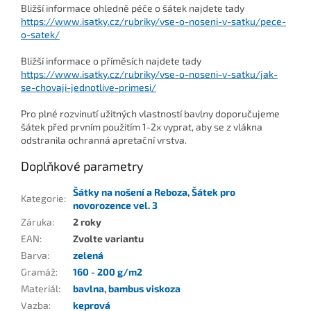
Bližší informace ohledně péče o šátek najdete tady
https://www.isatky.cz/rubriky/vse-o-noseni-v-satku/pece-
o-satek/
Bližší informace o příměsích najdete tady
https://www.isatky.cz/rubriky/vse-o-noseni-v-satku/jak-
se-chovaji-jednotlive-primesi/
Pro plné rozvinutí užitných vlastností bavlny doporučujeme
šátek před prvním použitím 1-2x vyprat, aby se z vlákna
odstranila ochranná apretační vrstva.
Doplňkové parametry
Šátky na nošení a Reboza
,
Šátek pro
Kategorie
:
novorozence vel. 3
Záruka
:
2 roky
EAN
:
Zvolte variantu
Barva
:
zelená
Gramáž
:
160 - 200 g/m2
Materiál
:
bavlna
,
bambus viskoza
Vazba
:
keprová