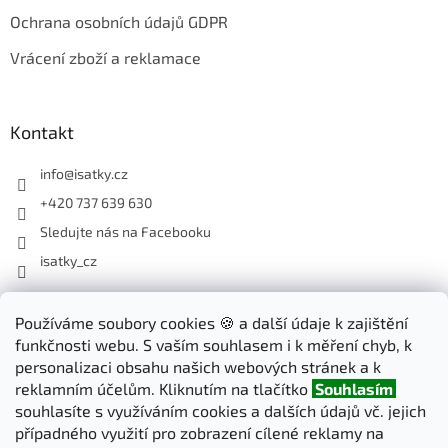
Ochrana osobních údajů GDPR
Vrácení zboží a reklamace
Kontakt
info
@
isatky.cz
+420 737 639 630
Sledujte nás na Facebooku
isatky_cz
Odebírat newsletter
Používáme soubory cookies 🍪 a další údaje k zajištění
funkčnosti webu. S vaším souhlasem i k měření chyb, k
Vložte svůj e-mail a my vám budeme zasílat informace o nových
personalizaci obsahu našich webových stránek a k
produktech na našem e-shopu.
reklamním účelům. Kliknutím na tlačítko
Souhlasím
souhlasíte s využíváním cookies a dalších údajů vč. jejich
E-mail
případného využití pro zobrazení cílené reklamy na