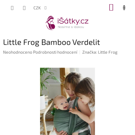
Přejít
NÁKUP
CZK
na
KOŠÍK
obsah
Little Frog Bamboo Verdelit
Průměrné
Neohodnoceno
Podrobnosti hodnocení
Značka:
Little Frog
hodnocení
produktu
je
0,0
z
5
hvězdiček.