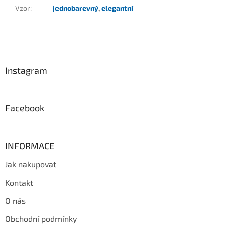
Vzor
:
jednobarevný
,
elegantní
Z
á
p
a
Instagram
t
í
Facebook
INFORMACE
Jak nakupovat
Kontakt
O nás
Obchodní podmínky