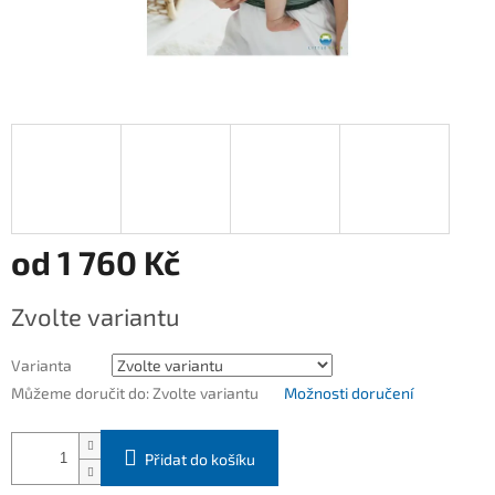
od
1 760 Kč
Měrná
Zvolte variantu
cena:
Varianta
Můžeme doručit do:
Zvolte variantu
Možnosti doručení
Přidat do košíku