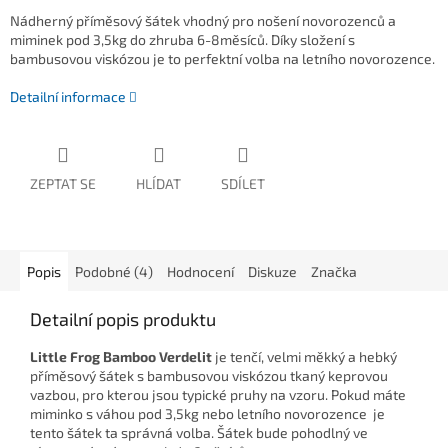
Nádherný příměsový šátek vhodný pro nošení novorozenců a
miminek pod 3,5kg do zhruba 6-8měsíců. Díky složení s
bambusovou viskózou je to perfektní volba na letního novorozence.
Detailní informace
ZEPTAT SE
HLÍDAT
SDÍLET
Popis
Podobné (4)
Hodnocení
Diskuze
Značka
Detailní popis produktu
Little Frog Bamboo Verdelit
je tenčí, velmi měkký a hebký
příměsový šátek s bambusovou viskózou tkaný keprovou
vazbou, pro kterou jsou typické pruhy na vzoru. Pokud máte
miminko s váhou pod 3,5kg nebo letního novorozence je
tento šátek ta správná volba. Šátek bude pohodlný ve