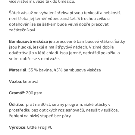
vícevrstvém úvaze tak do 6měsíců.
Šátek vás už od vybalení překvapí svou tenkostí a hebkostí,
není třeba jej téměř vůbec zanášet. S trochou cviku u
dotahování se se šátkem bude velmi dobře pracovat i
začátečníkovi.
Bambusová viskóza je
zpracované bambusové vlákno. Šátky
jsou hladké, lesklé a mají třpytivý nádech. V zimě dobře
odvětrávají a v létě chladí. Jsou jemné, nedráždí pokožku a
velmi dobře se s nimi váže.
Materiál
: 55 % bavlna, 45% bambusová viskóza
Vazba
: keprová
Gramáž
: 200 gsm
Údržba
: prát na 30 st, šetrný program, nízké otáčky v
prostředku bez optických rozjasňovačů, nesušit v sušičce,
žehlení na nízký stupeň bez páry
Výrobce
: Little Frog PL