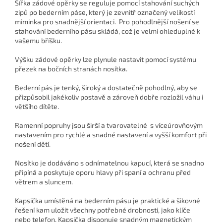
Šířka zádové opěrky se reguluje pomocí stahování suchých
zipů po bederním páse, který je zevnitř označený velikostí
miminka pro snadnější orientaci. Pro pohodlnější nošení se
stahování bederního pásu skládá, což je velmi ohleduplné k
vašemu bříšku.
Výšku zádové opěrky lze plynule nastavit pomocí systému
přezek na bočních stranách nosítka.
Bederní pás je tenký, široký a dostatečně pohodlný, aby se
přizpůsobil jakékoliv postavě a zároveň dobře rozložil váhu i
většího dítěte.
Ramenní popruhy jsou širší a tvarovatelné s víceúrovňovým
nastavením pro rychlé a snadné nastavení a vyšší komfort při
nošení dětí.
Nosítko je dodáváno s odnímatelnou kapucí, která se snadno
připíná a poskytuje oporu hlavy při spaní a ochranu před
větrem a sluncem.
Kapsička umístěná na bederním pásu je praktické a šikovné
řešení kam uložit všechny potřebné drobnosti, jako klíče
nebo telefon. Kapsička disponuje snadným magnetickým