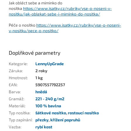
Jak obléct sebe a miminko do
nosítka
https://www.isatky.cz/rubriky/vse-o-noseni-v-
nositku/jak-oblekat-sebe-i-miminko-do-nositka/
Péče o nosítko
https://www.isatky.cz/rubriky/vse-o-noseni-
v-nositku/pece-o-nositko/
Doplňkové parametry
Kategorie
:
LennyUpGrade
Záruka
:
2 roky
Hmotnost
:
1 kg
EAN
:
5907557792257
Barva
:
hnědá
Gramáž
:
221 - 240 g/m2
Materiál
:
100 % bavlna
Typ nosítka
:
šátkové nosítko
,
rostoucí nosítko
Typ zapínání
:
přezky
,
křížení popruhů
Vazba
:
rybí kost