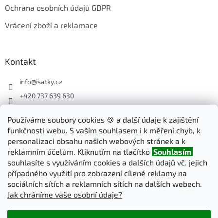
Ochrana osobních údajů GDPR
Vrácení zboží a reklamace
Kontakt
info
@
isatky.cz
+420 737 639 630
Sledujte nás na Facebooku
Používáme soubory cookies 🍪 a další údaje k zajištění
isatky_cz
funkčnosti webu. S vaším souhlasem i k měření chyb, k
personalizaci obsahu našich webových stránek a k
reklamním účelům. Kliknutím na tlačítko
Souhlasím
Odebírat newsletter
souhlasíte s využíváním cookies a dalších údajů vč. jejich
případného využití pro zobrazení cílené reklamy na
sociálních sítích a reklamních sítích na dalších webech.
PŘIHLÁSIT
Jak chráníme vaše osobní údaje?
SE