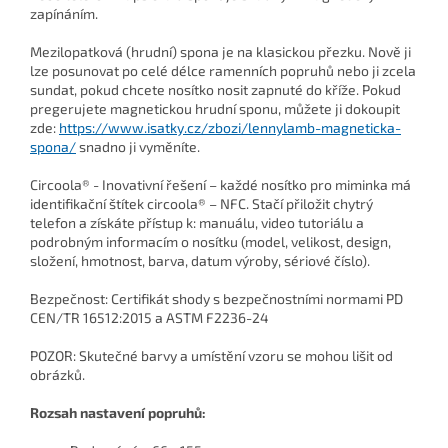
zapínáním.
Mezilopatková (hrudní) spona je na klasickou přezku. Nově ji
lze posunovat po celé délce ramenních popruhů nebo ji zcela
sundat, pokud chcete nosítko nosit zapnuté do kříže. Pokud
pregerujete magnetickou hrudní sponu, můžete ji dokoupit
zde:
https://www.isatky.cz/zbozi/lennylamb-magneticka-
spona/
snadno ji vyměníte.
Circoola®
​ -
Inovativní řešení – každé nosítko pro miminka má
identifikační štítek circoola® – NFC. Stačí přiložit chytrý
telefon a získáte přístup k: manuálu, video tutoriálu a
podrobným informacím o nosítku (model, velikost, design,
složení, hmotnost, barva, datum výroby, sériové číslo).
Bezpečnost: Certifikát shody s bezpečnostními normami PD
CEN/TR 16512:2015 a ASTM F2236-24
POZOR: Skutečné barvy a umístění vzoru se mohou lišit od
obrázků.
Rozsah nastavení popruhů: