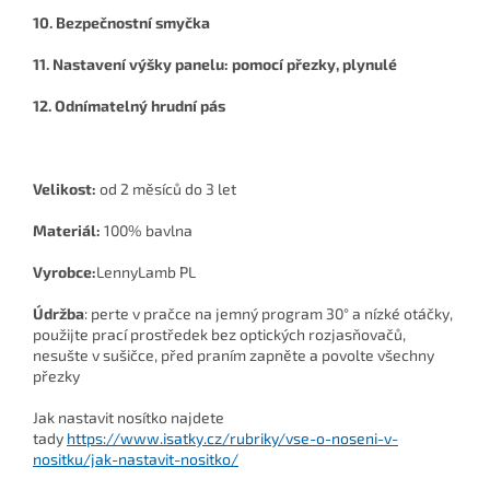
10. Bezpečnostní smyčka
11. Nastavení výšky panelu: pomocí přezky, plynulé
12. Odnímatelný hrudní pás
Velikost:
od 2 měsíců do 3 let
Materiál:
100% bavlna
Vyrobce:
LennyLamb PL
Údržba
: perte v pračce na jemný program 30° a nízké otáčky,
použijte prací prostředek bez optických rozjasňovačů,
nesušte v sušičce, před praním zapněte a povolte všechny
přezky
Jak nastavit nosítko najdete
tady
https://www.isatky.cz/rubriky/vse-o-noseni-v-
nositku/jak-nastavit-nositko/