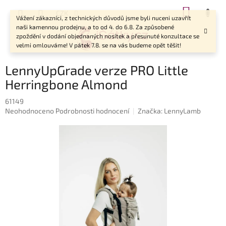
Přejít
NÁKUP
CZK
na
Vážení zákazníci, z technických důvodů jsme byli nuceni uzavřít
KOŠÍK
obsah
naši kamennou prodejnu, a to od 4. do 6.8. Za způsobené
zpoždění v dodání objednaných nosítek a přesunuté konzultace se
velmi omlouváme! V pátek 7.8. se na vás budeme opět těšit!
LennyUpGrade verze PRO Little
Herringbone Almond
61149
Průměrné
Neohodnoceno
Podrobnosti hodnocení
Značka:
LennyLamb
hodnocení
produktu
je
0,0
z
5
hvězdiček.