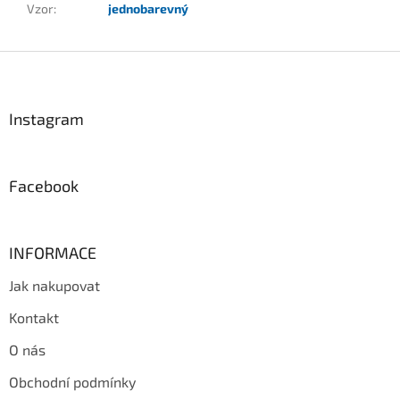
Vzor
:
jednobarevný
Z
á
p
a
Instagram
t
í
Facebook
INFORMACE
Jak nakupovat
Kontakt
O nás
Obchodní podmínky