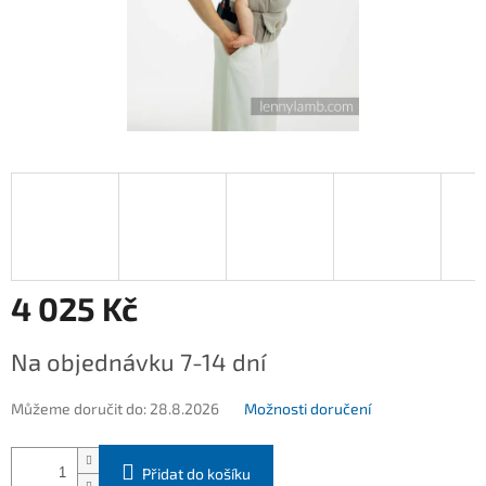
4 025 Kč
Měrná
Na objednávku 7-14 dní
cena:
Můžeme doručit do:
28.8.2026
Možnosti doručení
Přidat do košíku