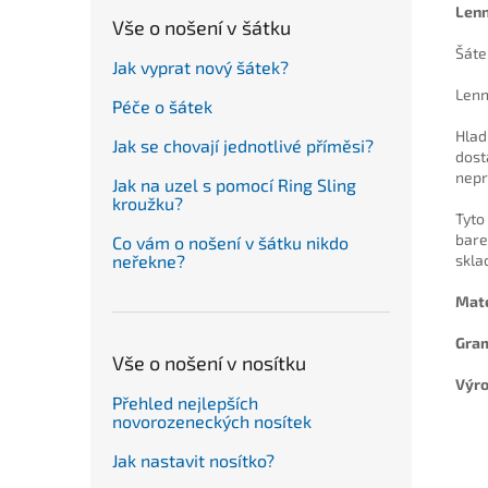
Len
Vše o nošení v šátku
Šáte
Jak vyprat nový šátek?
Lenn
Péče o šátek
Hlad
Jak se chovají jednotlivé příměsi?
dost
nepr
Jak na uzel s pomocí Ring Sling
kroužku?
Tyto
bare
Co vám o nošení v šátku nikdo
skla
neřekne?
Mate
Gra
Vše o nošení v nosítku
Výro
Přehled nejlepších
novorozeneckých nosítek
Jak nastavit nosítko?