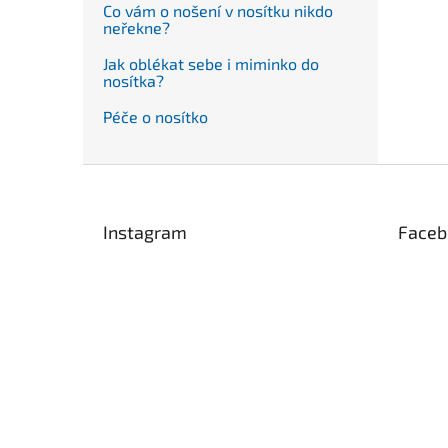
Co vám o nošení v nosítku nikdo
neřekne?
Jak oblékat sebe i miminko do
nosítka?
Péče o nosítko
Z
á
p
Instagram
Faceb
a
t
í