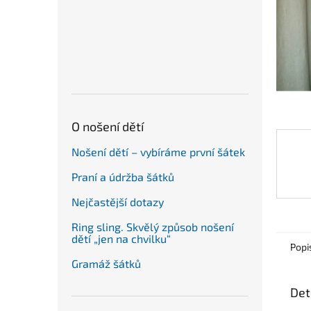
n
e
l
O nošení dětí
Nošení dětí – vybíráme první šátek
Praní a údržba šátků
Nejčastější dotazy
Ring sling. Skvělý způsob nošení
dětí „jen na chvilku“
Popi
Gramáž šátků
Det