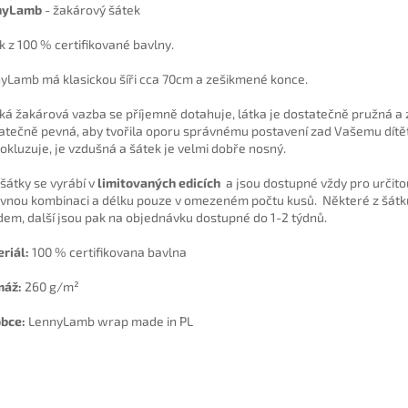
nyLamb
- žakárový šátek
k z 100 % certifikované bavlny.
yLamb má klasickou šíři cca 70cm a zešikmené konce.
ká žakárová vazba se příjemně dotahuje, látka je dostatečně pružná a
atečně pevná, aby tvořila oporu správnému postavení zad Vašemu dítět
okluzuje, je vzdušná a šátek je velmi dobře nosný.
 šátky se vyrábí v
limitovaných edicích
a jsou dostupné vždy pro určito
vnou kombinaci a délku pouze v omezeném počtu kusů. Některé z šá
dem, další jsou pak na objednávku dostupné do 1-2 týdnů.
riál:
100 % certifikovana bavlna
máž:
260 g/m²
bce:
LennyLamb wrap made in PL