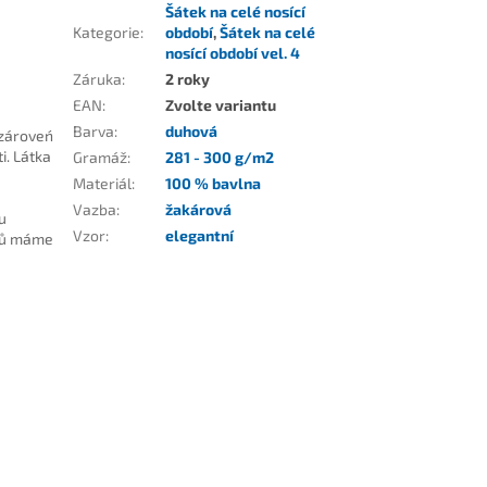
Šátek na celé nosící
Kategorie
:
období
,
Šátek na celé
nosící období vel. 4
Záruka
:
2 roky
EAN
:
Zvolte variantu
Barva
:
duhová
 zároveń
i. Látka
Gramáž
:
281 - 300 g/m2
Materiál
:
100 % bavlna
Vazba
:
žakárová
u
Vzor
:
elegantní
tků máme