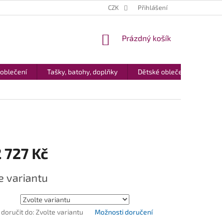
CZK
Přihlášení
NÁKUPNÍ
Prázdný košík
KOŠÍK
 oblečení
Tašky, batohy, doplňky
Dětské oblečení
Dár
 727 Kč
e variantu
oručit do:
Zvolte variantu
Možnosti doručení