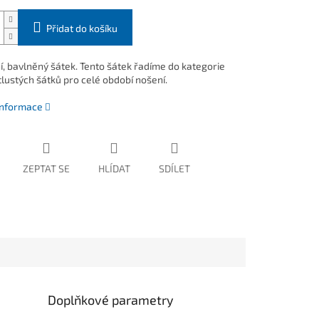
Přidat do košíku
í, bavlněný šátek. Tento šátek řadíme do kategorie
tlustých šátků pro celé období nošení.
 informace
ZEPTAT SE
HLÍDAT
SDÍLET
Doplňkové parametry