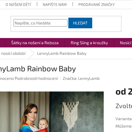
O NOŠENÍ DĚTÍ
NAPIŠTE NÁM
PRODÁVANÉ ZNAČKY
HLEDAT
Šátky na nošení a Reboza
Ring Sling a kroužky
Nosící
 nosící období
LennyLamb Rainbow Baby
nyLamb Rainbow Baby
né
noceno
Podrobnosti hodnocení
Značka:
LennyLamb
ení
od
2
u
Měrná
Zvolt
cena:
ek.
Varianta
Můžeme d