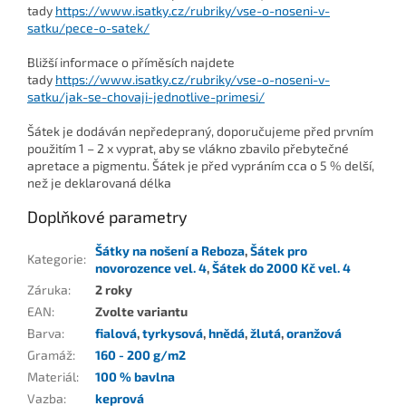
tady
https://www.isatky.cz/rubriky/vse-o-noseni-v-
satku/pece-o-satek/
Bližší informace o příměsích najdete
tady
https://www.isatky.cz/rubriky/vse-o-noseni-v-
satku/jak-se-chovaji-jednotlive-primesi/
Šátek je dodáván nepředepraný, doporučujeme před prvním
použitím 1 – 2 x vyprat, aby se vlákno zbavilo přebytečné
apretace a pigmentu. Šátek je před vypráním cca o 5 % delší,
než je deklarovaná délka
Doplňkové parametry
Šátky na nošení a Reboza
,
Šátek pro
Kategorie
:
novorozence vel. 4
,
Šátek do 2000 Kč vel. 4
Záruka
:
2 roky
EAN
:
Zvolte variantu
Barva
:
fialová
,
tyrkysová
,
hnědá
,
žlutá
,
oranžová
Gramáž
:
160 - 200 g/m2
Materiál
:
100 % bavlna
Vazba
:
keprová