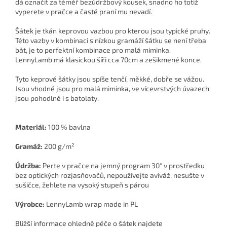
dá označit za téměř bezúdržbový kousek, snadno ho totiž
vyperete v pračce a časté praní mu nevadí.
Šátek je tkán keprovou vazbou pro kterou jsou typické pruhy.
Této vazby v kombinaci s nízkou gramáží šátku se není třeba
bát, je to perfektní kombinace pro malá miminka.
LennyLamb má klasickou šíři cca 70cm a zešikmené konce.
Tyto keprové šátky jsou spíše tenčí, měkké, dobře se vážou.
Jsou vhodné jsou pro malá miminka, ve vícevrstvých úvazech
jsou pohodlné i s batolaty.
Materiál:
100 % bavlna
Gramáž:
200 g/m²
Údržba:
Perte v pračce na jemný program 30° v prostředku
bez optických rozjasňovačů, nepoužívejte aviváž, nesušte v
sušičce, žehlete na vysoký stupeň s párou
Výrobce:
LennyLamb wrap made in PL
Bližší informace ohledně péče o šátek najdete