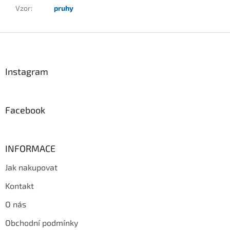
Vzor
:
pruhy
Z
á
p
a
Instagram
t
í
Facebook
INFORMACE
Jak nakupovat
Kontakt
O nás
Obchodní podmínky