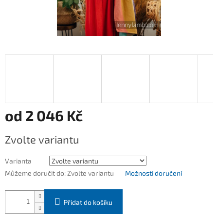
od
2 046 Kč
Měrná
Zvolte variantu
cena:
Varianta
Můžeme doručit do:
Zvolte variantu
Možnosti doručení
Přidat do košíku