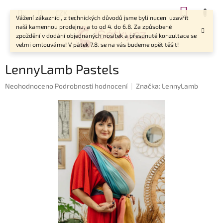
Přejít
NÁKUP
CZK
na
Vážení zákazníci, z technických důvodů jsme byli nuceni uzavřít
KOŠÍK
obsah
naši kamennou prodejnu, a to od 4. do 6.8. Za způsobené
zpoždění v dodání objednaných nosítek a přesunuté konzultace se
velmi omlouváme! V pátek 7.8. se na vás budeme opět těšit!
LennyLamb Pastels
Průměrné
Neohodnoceno
Podrobnosti hodnocení
Značka:
LennyLamb
hodnocení
produktu
je
0,0
z
5
hvězdiček.