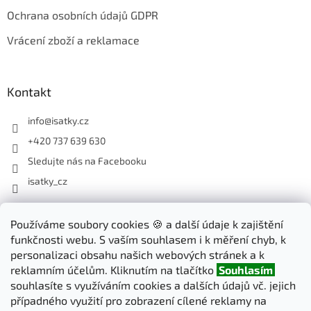
Ochrana osobních údajů GDPR
Vrácení zboží a reklamace
Kontakt
info
@
isatky.cz
+420 737 639 630
Sledujte nás na Facebooku
isatky_cz
Odebírat newsletter
Používáme soubory cookies 🍪 a další údaje k zajištění
funkčnosti webu. S vaším souhlasem i k měření chyb, k
Vložte svůj e-mail a my vám budeme zasílat informace o nových
personalizaci obsahu našich webových stránek a k
produktech na našem e-shopu.
reklamním účelům. Kliknutím na tlačítko
Souhlasím
souhlasíte s využíváním cookies a dalších údajů vč. jejich
E-mail
případného využití pro zobrazení cílené reklamy na