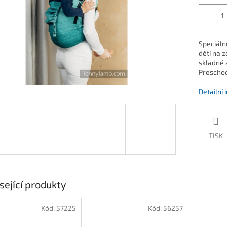
Speciáln
dětí na 
skladné 
Preschool
Detailní
TISK
sející produkty
Kód:
57225
Kód:
56257