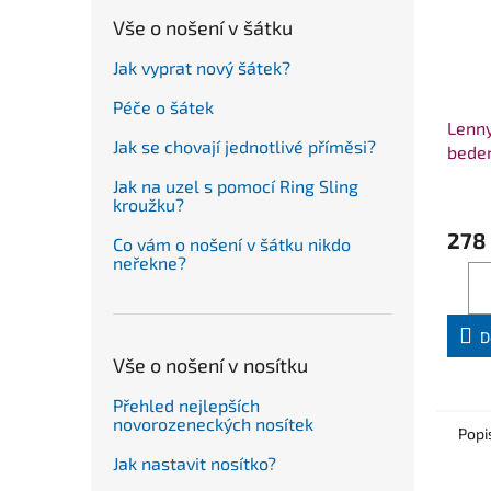
Vše o nošení v šátku
Jak vyprat nový šátek?
Péče o šátek
Lenn
Jak se chovají jednotlivé příměsi?
beder
STAN
Jak na uzel s pomocí Ring Sling
kroužku?
278
Co vám o nošení v šátku nikdo
neřekne?
D
Vše o nošení v nosítku
Přehled nejlepších
novorozeneckých nosítek
Popi
Jak nastavit nosítko?