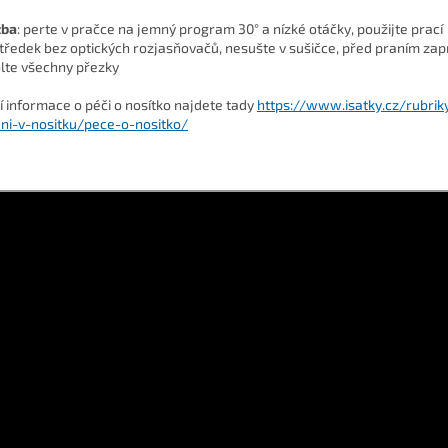
žba
: perte v pračce na jemný program 30° a nízké otáčky, použijte prací
tředek bez optických rozjasňovačů, nesušte v sušičce, před praním zap
lte všechny přezky
ší informace o péči o nosítko najdete tady
https://www.isatky.cz/rubrik
ni-v-nositku/pece-o-nositko/