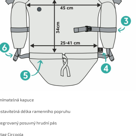
dnímatelná kapuce
astavitelná délka ramenního popruhu
ntegrovaný posuvný hrudní pás
-tag Circoola