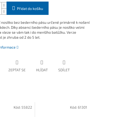
Přidat do košíku
í nosítko bez bederního pásu určené primárně k nošení
zádech. Díky absenci bederního pásu je nosítko velmi
a vleze se vám tak i do menšího batůžku. Verze
 je zhruba od 2 do 5 let.
 informace
ZEPTAT SE
HLÍDAT
SDÍLET
Kód:
55822
Kód:
61301