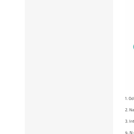
1. O
2. N
3. I
4. N