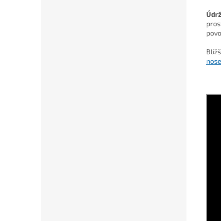
Údr
pros
povo
Bliž
nose