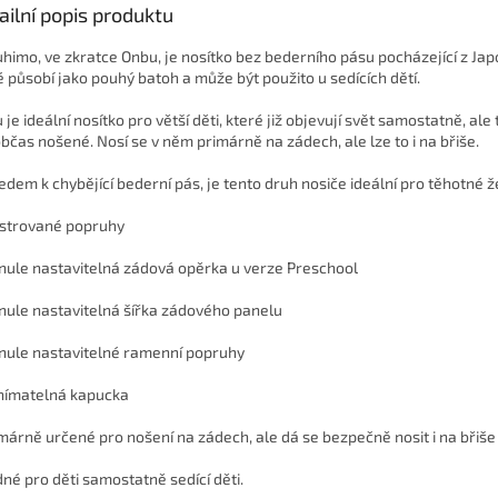
ailní popis produktu
himo, ve zkratce Onbu, je nosítko bez bederního pásu pocházející z Jap
é působí jako pouhý batoh a může být použito u sedících dětí.
je ideální nosítko pro větší děti, které již objevují svět samostatně, ale 
občas nošené.
Nosí se v něm primárně na zádech, ale lze to i na břiše.
edem k chybějící bederní pás, je tento druh nosiče ideální pro těhotné 
lstrované popruhy
ynule nastavitelná zádová opěrka u verze Preschool
ynule nastavitelná šířka zádového panelu
ynule nastavitelné ramenní popruhy
nímatelná kapucka
imárně určené pro nošení na zádech, ale dá se bezpečně nosit i na břiše
né pro děti samostatně sedící děti.