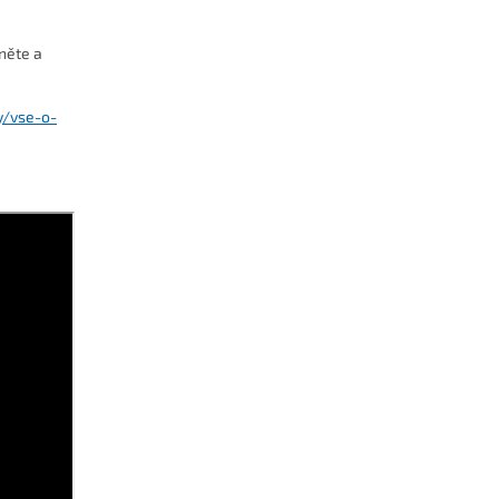
něte a
y/vse-o-