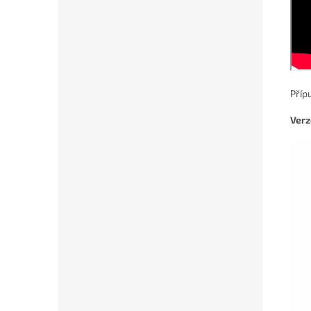
Příp
Verz