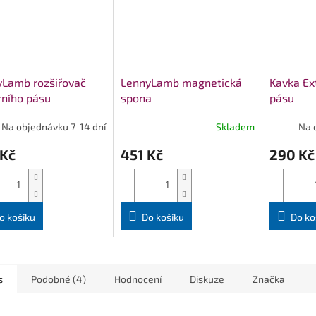
yLamb rozšiřovač
LennyLamb magnetická
Kavka Ex
ního pásu
spona
pásu
DART
Na objednávku 7-14 dní
Skladem
Na 
 Kč
451 Kč
290 Kč
o košíku
Do košíku
Do ko
s
Podobné (4)
Hodnocení
Diskuze
Značka