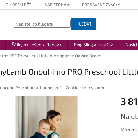
O NOŠENÍ DĚTÍ
NAPIŠTE NÁM
PRODÁVANÉ ZNAČKY
HLEDAT
Šátky na nošení a Reboza
Ring Sling a kroužky
Nosící
mo PRO Preschool Little Herringbone Ombre Green
nyLamb Onbuhimo PRO Preschool Littl
né
noceno
Podrobnosti hodnocení
Značka:
LennyLamb
ení
3 81
u
Měrná
Na ob
cena:
ek.
Můžeme d