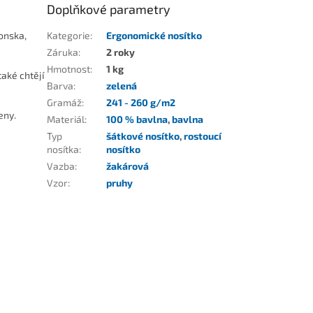
Doplňkové parametry
onska,
Kategorie
:
Ergonomické nosítko
Záruka
:
2 roky
Hmotnost
:
1 kg
také chtějí
Barva
:
zelená
Gramáž
:
241 - 260 g/m2
ženy.
Materiál
:
100 % bavlna
,
bavlna
Typ
šátkové nosítko
,
rostoucí
nosítka
:
nosítko
Vazba
:
žakárová
Vzor
:
pruhy