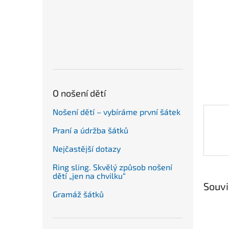
n
e
l
O nošení dětí
Nošení dětí – vybíráme první šátek
Praní a údržba šátků
Nejčastější dotazy
Ring sling. Skvělý způsob nošení
dětí „jen na chvilku“
Souvi
Gramáž šátků