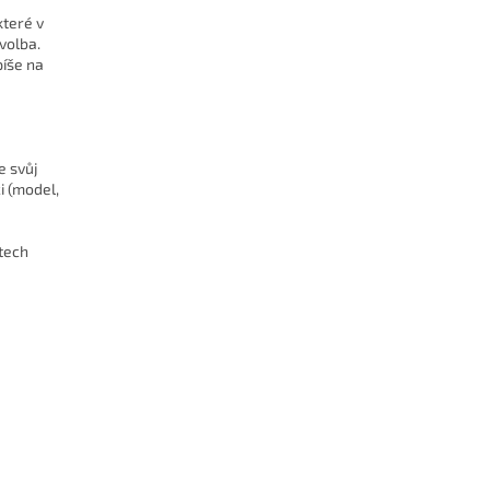
které v
volba.
píše na
e svůj
i (model,
stech