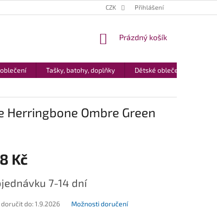
CZK
Přihlášení
NÁKUPNÍ
Prázdný košík
KOŠÍK
 oblečení
Tašky, batohy, doplňky
Dětské oblečení
Dár
e Herringbone Ombre Green
8 Kč
jednávku 7-14 dní
oručit do:
1.9.2026
Možnosti doručení