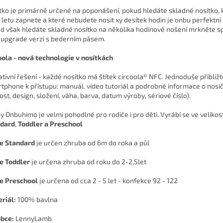
tko je primárně určené na poponášení, pokud hledáte skladné nosítko, 
 letu zapnete a které nebudete nosit xy desítek hodin je onbu perfektní 
d však hledáte skladné nosítko na několika hodinové nošení mrkněte s
 upgrade verzi s bederním pásem.
oola - nová technologie v nosítkách
ativní řešení - každé nosítko má štítek circoola® NFC. Jednoduše přibližt
tphone k přístupu: manuál, video tutoriál a podrobné informace o nosič
ost, design, složení, váha, barva, datum výroby, sériové číslo).
y Onbuhimo je velmi pohodlné pro rodiče i pro děti. Vyrábí se ve veliko
dard
,
Toddler a Preschool
e Standard
je určen zhruba od 6m do roka a půl
e Toddler
je určena zhruba od roku do 2-2,5let
ze
Preschool
je určena od cca 2 - 5 let - konfekce 92 - 122
riál:
100% bavlna
bce:
LennyLamb