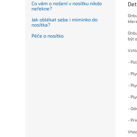
Co vám o nošení v nosítku nikdo
Det
neřekne?
Onbu
Jak oblékat sebe i miminko do
kter
nosítka?
Onbu 
Péče o nosítko
být 
Vzhl
- Po
- Pl
- Pl
- Pl
- Od
- Pr
Vhod