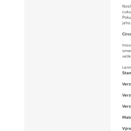
Nosí
cuku
Poku
jeho
Circ
Inov
smar
velik
Lenn
Stan
Verz
Verz
Ver
Mate
Výro