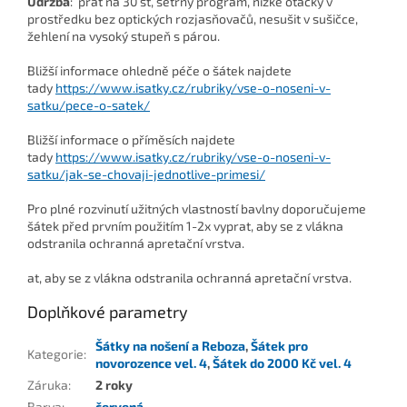
Údržba
: prát na 30 st, šetrný program, nízké otáčky v
prostředku bez optických rozjasňovačů, nesušit v sušičce,
žehlení na vysoký stupeň s párou.
Bližší informace ohledně péče o šátek najdete
tady
https://www.isatky.cz/rubriky/vse-o-noseni-v-
satku/pece-o-satek/
Bližší informace o příměsích najdete
tady
https://www.isatky.cz/rubriky/vse-o-noseni-v-
satku/jak-se-chovaji-jednotlive-primesi/
Pro plné rozvinutí užitných vlastností bavlny doporučujeme
šátek před prvním použitím 1-2x vyprat, aby se z vlákna
odstranila ochranná apretační vrstva.
at, aby se z vlákna odstranila ochranná apretační vrstva.
Doplňkové parametry
Šátky na nošení a Reboza
,
Šátek pro
Kategorie
:
novorozence vel. 4
,
Šátek do 2000 Kč vel. 4
Záruka
:
2 roky
Barva
:
červená