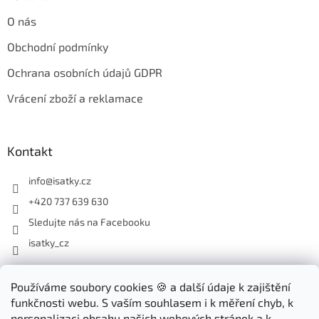
O nás
Obchodní podmínky
Ochrana osobních údajů GDPR
Vrácení zboží a reklamace
Kontakt
info
@
isatky.cz
+420 737 639 630
Sledujte nás na Facebooku
isatky_cz
Odebírat newsletter
Používáme soubory cookies 🍪 a další údaje k zajištění
funkčnosti webu. S vaším souhlasem i k měření chyb, k
Vložte svůj e-mail a my vám budeme zasílat informace o nových
personalizaci obsahu našich webových stránek a k