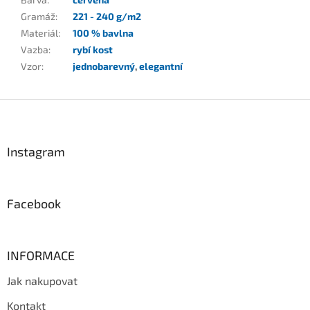
Gramáž
:
221 - 240 g/m2
Materiál
:
100 % bavlna
Vazba
:
rybí kost
Vzor
:
jednobarevný
,
elegantní
Z
á
p
a
Instagram
t
í
Facebook
INFORMACE
Jak nakupovat
Kontakt