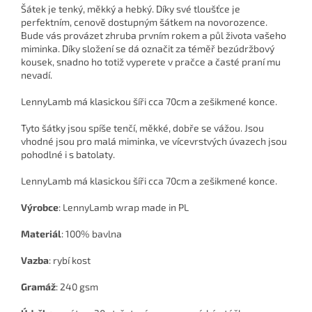
Šátek je tenký, měkký a hebký. Díky své tloušťce je
perfektním, cenově dostupným šátkem na novorozence.
Bude vás provázet zhruba prvním rokem a půl života vašeho
miminka. Díky složení se dá označit za téměř bezúdržbový
kousek, snadno ho totiž vyperete v pračce a časté praní mu
nevadí.
LennyLamb má klasickou šíři cca 70cm a zešikmené konce.
Tyto šátky jsou spíše tenčí, měkké, dobře se vážou. Jsou
vhodné jsou pro malá miminka, ve vícevrstvých úvazech jsou
pohodlné i s batolaty.
LennyLamb má klasickou šíři cca 70cm a zešikmené konce.
Výrobce
:
LennyLamb wrap made in PL
Materiál
: 100% bavlna
Vazba
: rybí kost
Gramáž
: 240 gsm