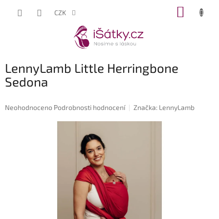
Přejít
NÁKUP
CZK
na
KOŠÍK
obsah
LennyLamb Little Herringbone
Sedona
Průměrné
Neohodnoceno
Podrobnosti hodnocení
Značka:
LennyLamb
hodnocení
produktu
je
0,0
z
5
hvězdiček.