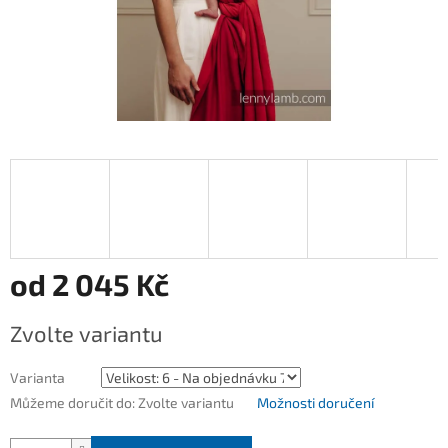
od
2 045 Kč
Měrná
Zvolte variantu
cena:
Varianta
Můžeme doručit do:
Zvolte variantu
Možnosti doručení