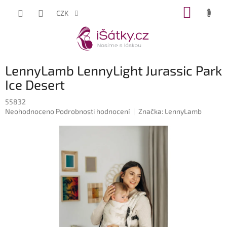
Přejít
NÁKUP
CZK
na
KOŠÍK
obsah
LennyLamb LennyLight Jurassic Park
Ice Desert
55832
Průměrné
Neohodnoceno
Podrobnosti hodnocení
Značka:
LennyLamb
hodnocení
produktu
je
0,0
z
5
hvězdiček.