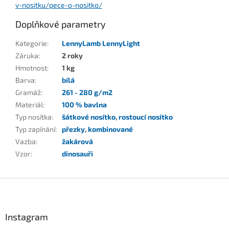
v-nositku/pece-o-nositko/
Doplňkové parametry
Kategorie
:
LennyLamb LennyLight
Záruka
:
2 roky
Hmotnost
:
1 kg
Barva
:
bílá
Gramáž
:
261 - 280 g/m2
Materiál
:
100 % bavlna
Typ nosítka
:
šátkové nosítko
,
rostoucí nosítko
Typ zapínání
:
přezky
,
kombinované
Vazba
:
žakárová
Vzor
:
dinosauři
Z
á
p
a
Instagram
t