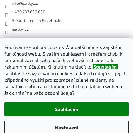
info
@
isatky.cz
+420 737 639 630
Sledujte nás na Facebooku
isatky_cz
Používáme soubory cookies 🍪 a další údaje k zajištění
Odebírat newsletter
funkčnosti webu. S vaším souhlasem i k měření chyb, k
Vložte svůj e-mail a my vám budeme zasílat informace o nových
personalizaci obsahu našich webových stránek a k
produktech na našem e-shopu.
reklamním účelům. Kliknutím na tlačítko
Souhlasím
souhlasíte s využíváním cookies a dalších údajů vč. jejich
E-mail
případného využití pro zobrazení cílené reklamy na
sociálních sítích a reklamních sítích na dalších webech.
Jak chráníme vaše osobní údaje?
PŘIHLÁSIT SE
Souhlasím
Vytvořil Shoptet
Nastavení