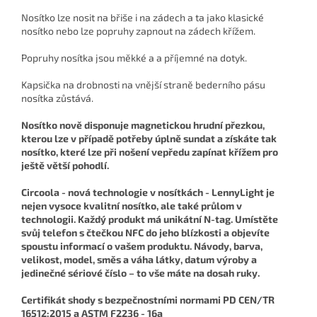
Nosítko lze nosit na břiše i na zádech a ta jako klasické
nosítko nebo lze popruhy zapnout na zádech křížem.
Popruhy nosítka jsou měkké a a příjemné na dotyk.
Kapsička na drobnosti na vnější straně bederního pásu
nosítka zůstává.
Nosítko nově disponuje magnetickou hrudní přezkou,
kterou lze v případě potřeby úplně sundat a získáte tak
nosítko, které lze při nošení vepředu zapínat křížem pro
ještě větší pohodlí.
Circoola - nová technologie v nosítkách -
LennyLight je
nejen vysoce kvalitní nosítko, ale také průlom v
technologii. Každý produkt má unikátní N-tag. Umístěte
svůj telefon s čtečkou NFC do jeho blízkosti a objevíte
spoustu informací o vašem produktu. Návody, barva,
velikost, model, směs a váha látky, datum výroby a
jedinečné sériové číslo – to vše máte na dosah ruky.
Certifikát shody s bezpečnostními normami PD CEN/TR
16512:2015 a ASTM F2236 - 16a