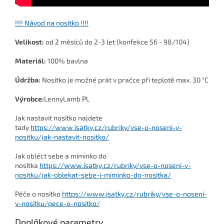
!!!! Návod na nosítko !!!!
Velikost:
od 2 měsíců do 2-3 let (konfekce 56 - 98/104)
Materiál:
100% bavlna
Údržba:
Nosítko je možné prát v pračce při teplotě max. 30 °C
Výrobce:
LennyLamb PL
Jak nastavit nosítko najdete
tady
https://www.isatky.cz/rubriky/vse-o-noseni-v-
nositku/jak-nastavit-nositko/
Jak obléct sebe a miminko do
nosítka
https://www.isatky.cz/rubriky/vse-o-noseni-v-
nositku/jak-oblekat-sebe-i-miminko-do-nositka/
Péče o nosítko
https://www.isatky.cz/rubriky/vse-o-noseni-
v-nositku/pece-o-nositko/
Doplňkové parametry