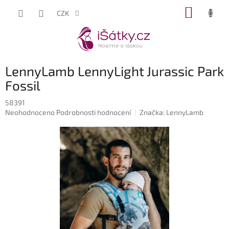
Přejít
NÁKUP
CZK
na
KOŠÍK
obsah
LennyLamb LennyLight Jurassic Park
Fossil
58391
Průměrné
Neohodnoceno
Podrobnosti hodnocení
Značka:
LennyLamb
hodnocení
produktu
je
0,0
z
5
hvězdiček.