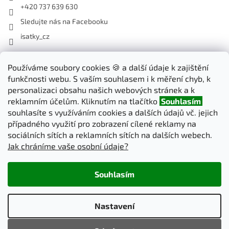
+420 737 639 630
Sledujte nás na Facebooku
isatky_cz
Používáme soubory cookies 🍪 a další údaje k zajištění
Odebírat newsletter
funkčnosti webu. S vaším souhlasem i k měření chyb, k
Vložte svůj e-mail a my vám budeme zasílat informace o nových
personalizaci obsahu našich webových stránek a k
produktech na našem e-shopu.
reklamním účelům. Kliknutím na tlačítko
Souhlasím
souhlasíte s využíváním cookies a dalších údajů vč. jejich
E-mail
případného využití pro zobrazení cílené reklamy na
sociálních sítích a reklamních sítích na dalších webech.
Jak chráníme vaše osobní údaje?
PŘIHLÁSIT SE
Souhlasím
Vytvořil Shoptet
Nastavení
Copyright 2026
iSatky.cz
. Všechna práva vyhrazena.
Upravit