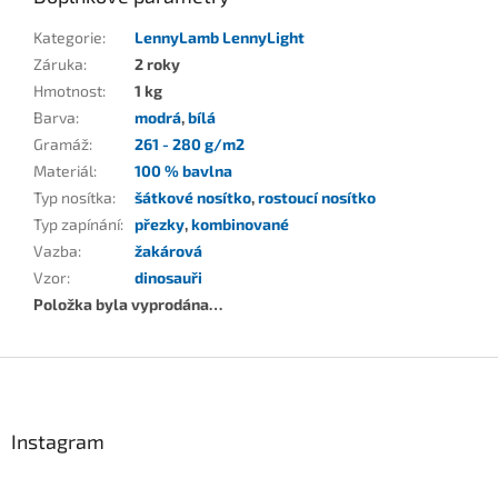
Kategorie
:
LennyLamb LennyLight
Záruka
:
2 roky
Hmotnost
:
1 kg
Barva
:
modrá
,
bílá
Gramáž
:
261 - 280 g/m2
Materiál
:
100 % bavlna
Typ nosítka
:
šátkové nosítko
,
rostoucí nosítko
Typ zapínání
:
přezky
,
kombinované
Vazba
:
žakárová
Vzor
:
dinosauři
Položka byla vyprodána…
Z
á
p
a
Instagram
t
í