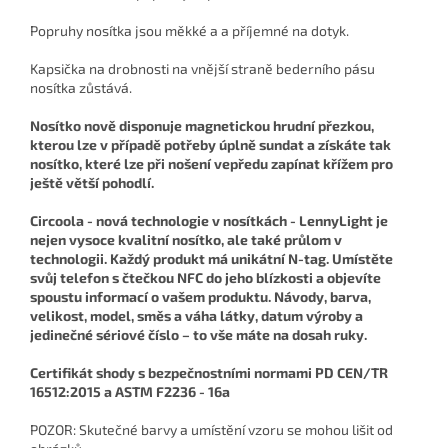
Popruhy nosítka jsou měkké a a příjemné na dotyk.
Kapsička na drobnosti na vnější straně bederního pásu
nosítka zůstává.
Nosítko nově disponuje magnetickou hrudní přezkou,
kterou lze v případě potřeby úplně sundat a získáte tak
nosítko, které lze při nošení vepředu zapínat křížem pro
ještě větší pohodlí.
Circoola - nová technologie v nosítkách -
LennyLight je
nejen vysoce kvalitní nosítko, ale také průlom v
technologii. Každý produkt má unikátní N-tag. Umístěte
svůj telefon s čtečkou NFC do jeho blízkosti a objevíte
spoustu informací o vašem produktu. Návody, barva,
velikost, model, směs a váha látky, datum výroby a
jedinečné sériové číslo – to vše máte na dosah ruky.
Certifikát shody s bezpečnostními normami PD CEN/TR
16512:2015 a ASTM F2236 - 16a
POZOR: Skutečné barvy a umístění vzoru se mohou lišit od