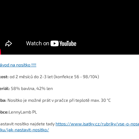
Návod na nosítko !!!!
kost:
od 2 měsíců do 2-3 let (konfekce 56 - 98/104)
riál:
58% bavlna, 42% len
žba:
Nosítko je možné prát v pračce při teplotě max. 30 °C
bce:
LennyLamb PL
nastavit nosítko najdete tady
https://www.isatky.cz/rubriky/vse-o-nos
tku/jak-nastavit-nositko/