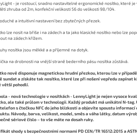
yLight - je rostoucí, snadno nastavitelné ergonomické nosítko, které j
děti zhruba od 2m, konfekční velikosti 56 do velikosti 98/104.
oduché a intuitivní nastavení bez zbytečných přezek.
tko lze nosit na břiše i na zádech a ta jako klasické nosítko nebo lze po
out na zádech křížem.
uhy nosítka jsou měkké a a příjemné na dotyk.
ička na drobnosti na vnější straně bederního pásu nosítka zůstává.
tko nově disponuje magnetickou hrudní přezkou, kterou lze v případ
ě sundat a získáte tak nosítko, které lze při nošení vepředu zapínat 
ě větší pohodlí.
oola - nová technologie v nosítkách -
LennyLight je nejen vysoce kval
tko, ale také průlom v technologii. Každý produkt má unikátní N-tag.
 telefon s čtečkou NFC do jeho blízkosti a objevíte spoustu informací
uktu. Návody, barva, velikost, model, směs a váha látky, datum výro
nečné sériové číslo – to vše máte na dosah ruky.
ifikát shody s bezpečnostními normami PD CEN/TR 16512:2015 a AST