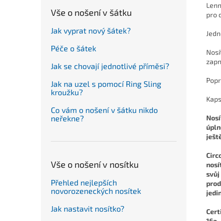
Lenn
Vše o nošení v šátku
pro 
Jak vyprat nový šátek?
Jedn
Péče o šátek
Nosí
zapn
Jak se chovají jednotlivé příměsi?
Popr
Jak na uzel s pomocí Ring Sling
kroužku?
Kaps
Co vám o nošení v šátku nikdo
Nosí
neřekne?
úpln
ješt
Circ
Vše o nošení v nosítku
nosí
svůj
Přehled nejlepších
prod
novorozeneckých nosítek
jedi
Jak nastavit nosítko?
Cert
16a