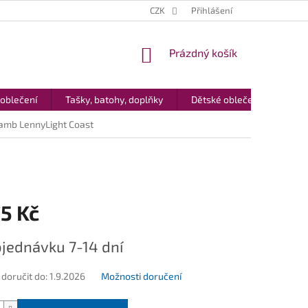
CZK
Přihlášení
NÁKUPNÍ
Prázdný košík
KOŠÍK
 oblečení
Tašky, batohy, doplňky
Dětské oblečení
Dár
amb LennyLight Coast
5 Kč
jednávku 7-14 dní
oručit do:
1.9.2026
Možnosti doručení