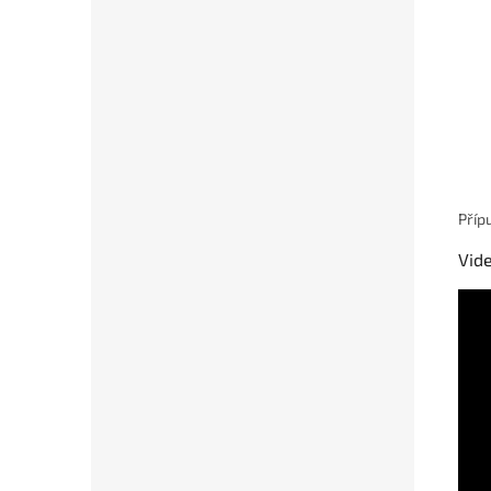
Příp
Vide