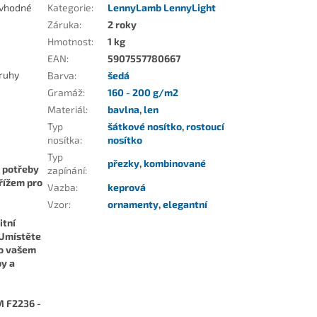
e vhodné
Kategorie
:
LennyLamb LennyLight
Záruka
:
2 roky
Hmotnost
:
1 kg
EAN
:
5907557780667
pruhy
Barva
:
šedá
Gramáž
:
160 - 200 g/m2
Materiál
:
bavlna
,
len
Typ
šátkové nosítko
,
rostoucí
nosítka
:
nosítko
Typ
přezky
,
kombinované
ě potřeby
zapínání
:
křížem pro
Vazba
:
keprová
Vzor
:
ornamenty
,
elegantní
itní
 Umístěte
 o vašem
by a
M F2236 -