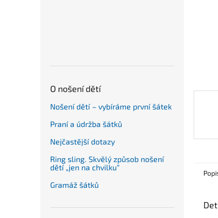
n
e
l
O nošení dětí
Nošení dětí – vybíráme první šátek
Praní a údržba šátků
Nejčastější dotazy
Ring sling. Skvělý způsob nošení
dětí „jen na chvilku“
Popi
Gramáž šátků
Det