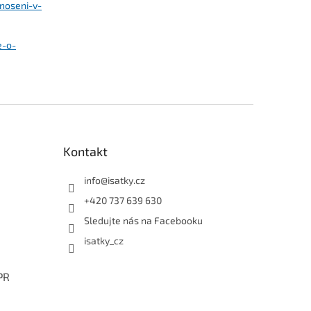
noseni-v-
e-o-
Kontakt
info
@
isatky.cz
+420 737 639 630
Sledujte nás na Facebooku
isatky_cz
PR