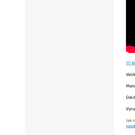
!!!! 
Veli
Mate
Údr
Výro
Jak 
nosi