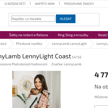
O NOŠENÍ DĚTÍ
NAPIŠTE NÁM
PRODÁVANÉ ZNAČKY
HLEDAT
Šátky na nošení a Reboza
Ring Sling a kroužky
Nosící
ěsíců
Přezkové nosítko
LennyLamb LennyLight
LennyL
nyLamb LennyLight Coast
54732
né
noceno
Podrobnosti hodnocení
Značka:
LennyLamb
ení
4 77
u
Měrná
Na ob
cena:
ek.
Můžeme d