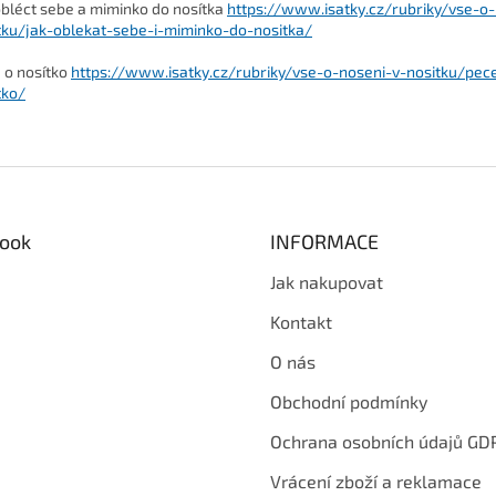
obléct sebe a miminko do nosítka
https://www.isatky.cz/rubriky/vse-o-
tku/jak-oblekat-sebe-i-miminko-do-nositka/
 o nosítko
https://www.isatky.cz/rubriky/vse-o-noseni-v-nositku/pec
tko/
ook
INFORMACE
Jak nakupovat
Kontakt
O nás
Obchodní podmínky
Ochrana osobních údajů GD
Vrácení zboží a reklamace