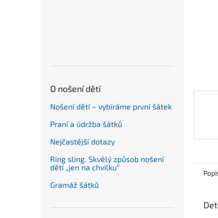
n
e
l
O nošení dětí
Nošení dětí – vybíráme první šátek
Praní a údržba šátků
Nejčastější dotazy
Ring sling. Skvělý způsob nošení
dětí „jen na chvilku“
Popi
Gramáž šátků
Det