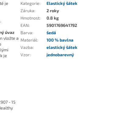
té je
Kategorie
:
Elastický šátek
Záruka
:
2 roky
Hmotnost
:
0.8 kg
.
EAN
:
5901769641792
ný úvaz
Barva
:
šedá
n vložte a
Materiál
:
100 % bavlna
o
Vazba
:
elastický šátek
alými
Vzor
:
jednobarevný
k je
907 - 15
Healthy