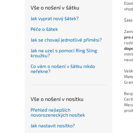
Elas
Vše o nošení v šátku
vhod
Jak vyprat nový šátek?
Šáte
Péče o šátek
Zami
pro 
Jak se chovají jednotlivé příměsi?
rozt
dopo
Jak na uzel s pomocí Ring Sling
mimi
kroužku?
neus
Co vám o nošení v šátku nikdo
Veli
neřekne?
Mate
Gra
Bezp
Vše o nošení v nosítku
Cert
Mezi
Přehled nejlepších
prod
novorozeneckých nosítek
Jak nastavit nosítko?