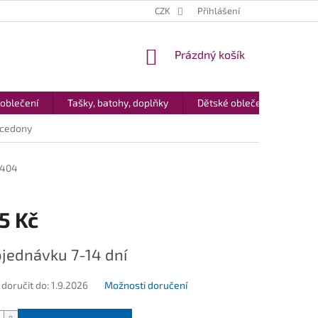
CZK
Přihlášení
NÁKUPNÍ
Prázdný košík
KOŠÍK
 oblečení
Tašky, batohy, doplňky
Dětské oblečení
Dár
lcedony
404
5 Kč
jednávku 7-14 dní
oručit do:
1.9.2026
Možnosti doručení