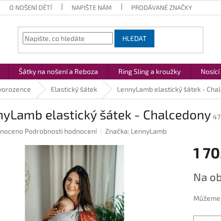
O NOŠENÍ DĚTÍ
NAPIŠTE NÁM
PRODÁVANÉ ZNAČKY
HLEDAT
Šátky na nošení a Reboza
Ring Sling a kroužky
Nosící
vorozence
Elastický šátek
LennyLamb elastický šátek - Cha
nyLamb elastický šátek - Chalcedony
47
né
noceno
Podrobnosti hodnocení
Značka:
LennyLamb
ení
1 70
u
Měrná
Na ob
cena:
ek.
Můžeme d