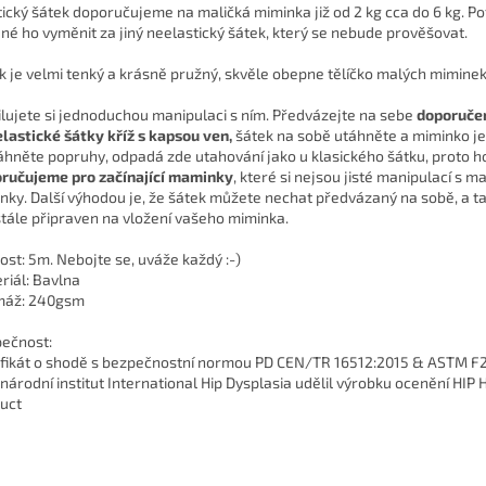
tický šátek doporučujeme na maličká miminka již od 2 kg cca do 6 kg. Po
né ho vyměnit za jiný neelastický šátek, který se nebude prověšovat.
k je velmi tenký a krásně pružný, skvěle obepne tělíčko malých miminek
lujete si jednoduchou manipulaci s ním. Předvázejte na sebe
doporuče
elastické šátky kříž s kapsou ven,
šátek na sobě utáhněte a miminko je
áhněte popruhy, odpadá zde utahování jako u klasického šátku, proto h
ručujeme pro začínající maminky
, které si nejsou jisté manipulací s m
nky. Další výhodou je, že šátek můžete nechat předvázaný na sobě, a ta
tále připraven na vložení vašeho miminka.
kost: 5m. Nebojte se, uváže každý :-)
riál: Bavlna
máž: 240gsm
ečnost:
ifikát o shodě s bezpečnostní normou PD CEN/TR 16512:2015 & ASTM F2
národní institut International Hip Dysplasia udělil výrobku ocenění HIP 
uct