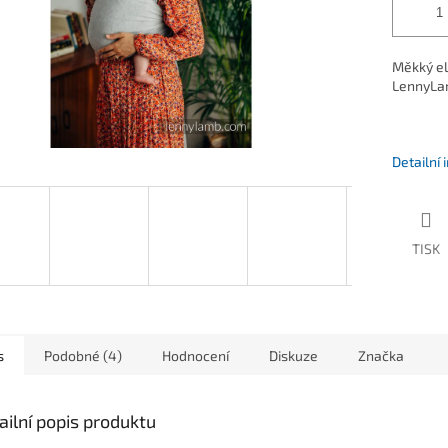
Měkký el
LennyLam
Detailní
TISK
s
Podobné (4)
Hodnocení
Diskuze
Značka
ailní popis produktu