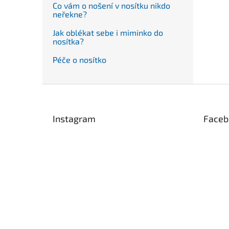
Co vám o nošení v nosítku nikdo
neřekne?
Jak oblékat sebe i miminko do
nosítka?
Péče o nosítko
Z
á
p
Instagram
Faceb
a
t
í