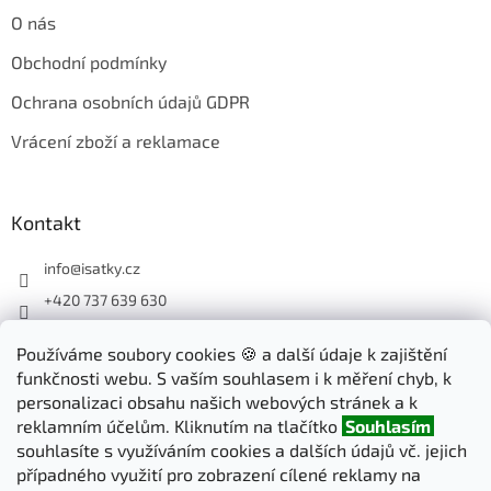
O nás
Obchodní podmínky
Ochrana osobních údajů GDPR
Vrácení zboží a reklamace
Kontakt
info
@
isatky.cz
+420 737 639 630
Sledujte nás na Facebooku
Používáme soubory cookies 🍪 a další údaje k zajištění
isatky_cz
funkčnosti webu. S vaším souhlasem i k měření chyb, k
personalizaci obsahu našich webových stránek a k
reklamním účelům. Kliknutím na tlačítko
Souhlasím
Odebírat newsletter
souhlasíte s využíváním cookies a dalších údajů vč. jejich
případného využití pro zobrazení cílené reklamy na