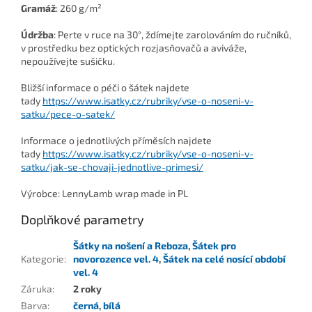
Gramáž
:
260 g/m²
Údržba
: Perte v ruce na 30°, ždímejte zarolováním do ručníků,
v prostředku bez optických rozjasňovačů a aviváže,
nepoužívejte sušičku.
Bližší informace o péči o šátek najdete
tady
https://www.isatky.cz/rubriky/vse-o-noseni-v-
satku/pece-o-satek/
Informace o jednotlivých příměsích najdete
tady
https://www.isatky.cz/rubriky/vse-o-noseni-v-
satku/jak-se-chovaji-jednotlive-primesi/
Výrobce:
LennyLamb wrap made in PL
Doplňkové parametry
Šátky na nošení a Reboza
,
Šátek pro
Kategorie
:
novorozence vel. 4
,
Šátek na celé nosící období
vel. 4
Záruka
:
2 roky
Barva
:
černá
,
bílá