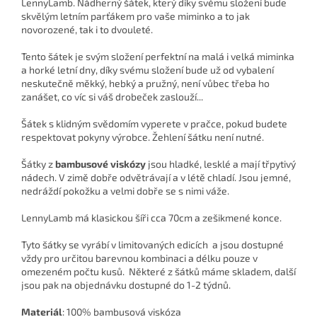
LennyLamb. Nádherný šátek, který díky svému složení bude
skvělým letním parťákem pro vaše miminko a to jak
novorozené, tak i to dvouleté.
Tento šátek je svým složení perfektní na malá i velká miminka
a horké letní dny, díky svému složení bude už od vybalení
neskutečně měkký, hebký a pružný, není vůbec třeba ho
zanášet, co víc si váš drobeček zaslouží...
Šátek s klidným svědomím vyperete v pračce, pokud budete
respektovat pokyny výrobce. Žehlení šátku není nutné.
Šátky z
bambusové viskózy
jsou hladké, lesklé a mají třpytivý
nádech. V zimě dobře odvětrávají a v létě chladí. Jsou jemné,
nedráždí pokožku a velmi dobře se s nimi váže.
LennyLamb má klasickou šíři cca 70cm a zešikmené konce.
Tyto šátky se vyrábí v
limitovaných edicích
a jsou dostupné
vždy pro určitou barevnou kombinaci a délku pouze v
omezeném počtu kusů. Některé z šátků máme skladem, další
jsou pak na objednávku dostupné do 1-2 týdnů.
Materiál
:
100% bambusová viskóza