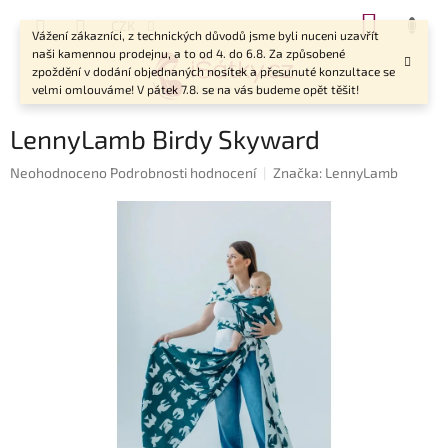
Přejít
NÁKUP
CZK
na
Vážení zákazníci, z technických důvodů jsme byli nuceni uzavřít
KOŠÍK
obsah
naši kamennou prodejnu, a to od 4. do 6.8. Za způsobené
zpoždění v dodání objednaných nosítek a přesunuté konzultace se
velmi omlouváme! V pátek 7.8. se na vás budeme opět těšit!
LennyLamb Birdy Skyward
Průměrné
Neohodnoceno
Podrobnosti hodnocení
Značka:
LennyLamb
hodnocení
produktu
je
0,0
z
5
hvězdiček.