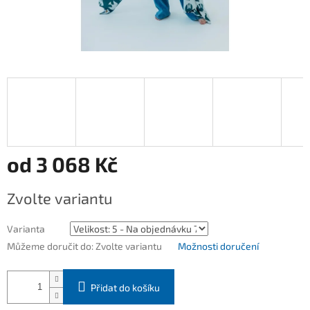
od
3 068 Kč
Měrná
Zvolte variantu
cena:
Varianta
Můžeme doručit do:
Zvolte variantu
Možnosti doručení
Přidat do košíku