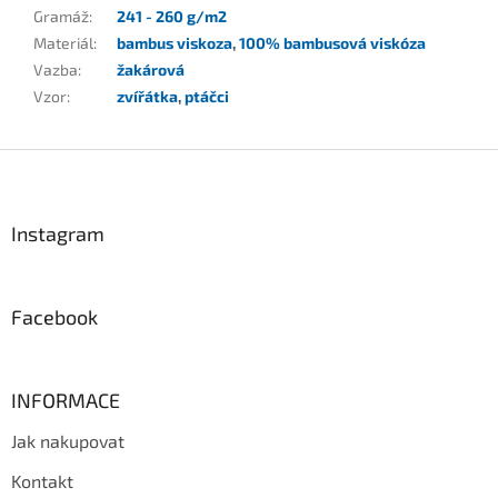
Gramáž
:
241 - 260 g/m2
Materiál
:
bambus viskoza
,
100% bambusová viskóza
Vazba
:
žakárová
Vzor
:
zvířátka
,
ptáčci
Z
á
p
a
Instagram
t
í
Facebook
INFORMACE
Jak nakupovat
Kontakt