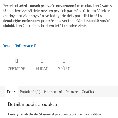
Perfektní
letní kousek
pro vaše
novorozené
miminko, který vám s
přehledem vydrží déle než jen prvních pár měsíců, tento šátek je
vhodný pro všechny věkové kategorie dětí, poradí si totiž
i s
dvouletým nošencem
, podtrženo a sečteno šátek
na celé nosící
období
, který oceníte v horkém létě i chladné zimě.
Detailní informace
ZEPTAT SE
HLÍDAT
SDÍLET
Popis
Podobné (4)
Hodnocení
Diskuze
Značka
Detailní popis produktu
LennyLamb Birdy Skyward
je superletní novinka z dílny