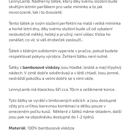
LennyLamb. Nádherný šátek, který díky svému složení bude
skvělým letním parťákem pro vaše miminko a to jak
novorozené, tak i to dvouleté.
Tento šátek je svým složení perfektní na malá i velká miminka
a horké letní dny, díky svému složení bude už od vybalení
neskutečně měkký, hebký a pružný, není vůbec třeba ho
zanášet, co víc si váš drobeček zaslouží...
Šátek s klidným svědomím vyperete v pračce, pokud budete
respektovat pokyny výrobce. Žehlení šátku není nutné.
Šátky z
bambusové viskózy
jsou hladké, lesklé a mají třpytivý
nádech. V zimě dobře odvětrávají a v létě chladí. Jsou jemné,
nedráždí pokožku a velmi dobře se s nimi váže.
LennyLamb má klasickou šíři cca 70cm a zešikmené konce.
Tyto šátky se vyrábí v
limitovaných edicích
a jsou dostupné
vždy pro určitou barevnou kombinaci a délku pouze v
omezeném počtu kusů. Některé z šátků máme skladem, další
jsou pak na objednávku dostupné do 1-2 týdnů.
Materiál
:
100% bambusová viskóza