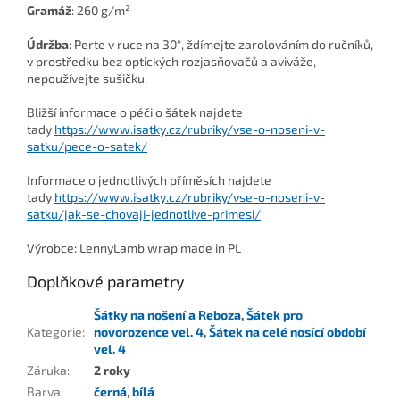
Gramáž
:
260 g/m²
Údržba
: Perte v ruce na 30°, ždímejte zarolováním do ručníků,
v prostředku bez optických rozjasňovačů a aviváže,
nepoužívejte sušičku.
Bližší informace o péči o šátek najdete
tady
https://www.isatky.cz/rubriky/vse-o-noseni-v-
satku/pece-o-satek/
Informace o jednotlivých příměsích najdete
tady
https://www.isatky.cz/rubriky/vse-o-noseni-v-
satku/jak-se-chovaji-jednotlive-primesi/
Výrobce:
LennyLamb wrap made in PL
Doplňkové parametry
Šátky na nošení a Reboza
,
Šátek pro
Kategorie
:
novorozence vel. 4
,
Šátek na celé nosící období
vel. 4
Záruka
:
2 roky
Barva
:
černá
,
bílá