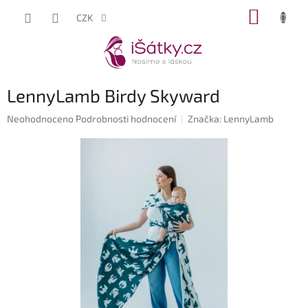
Přejít
NÁKUP
CZK
na
KOŠÍK
obsah
LennyLamb Birdy Skyward
Průměrné
Neohodnoceno
Podrobnosti hodnocení
Značka:
LennyLamb
hodnocení
produktu
je
0,0
z
5
hvězdiček.