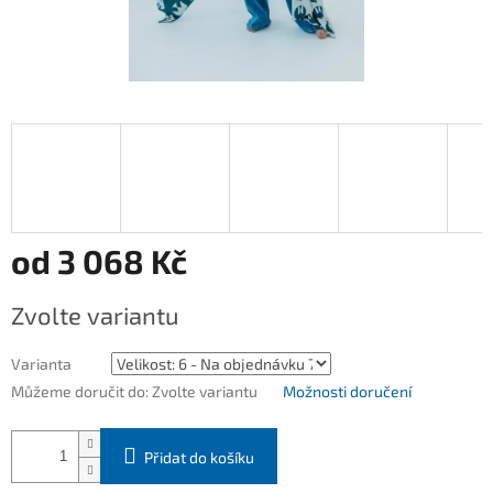
od
3 068 Kč
Měrná
Zvolte variantu
cena:
Varianta
Můžeme doručit do:
Zvolte variantu
Možnosti doručení
Přidat do košíku