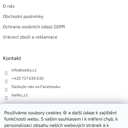
O nás
Obchodní podmínky
Ochrana osobních údajů GDPR
Vrácení zboží a reklamace
Kontakt
info
@
isatky.cz
+420 737 639 630
Sledujte nás na Facebooku
isatky_cz
Odebírat newsletter
Používáme soubory cookies 🍪 a další údaje k zajištění
funkčnosti webu. S vaším souhlasem i k měření chyb, k
Vložte svůj e-mail a my vám budeme zasílat informace o nových
personalizaci obsahu našich webových stránek a k