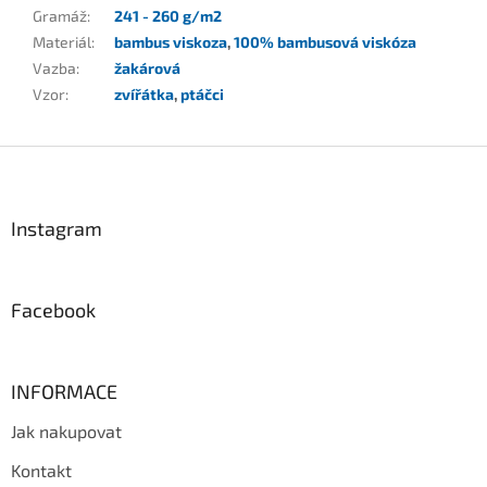
Gramáž
:
241 - 260 g/m2
Materiál
:
bambus viskoza
,
100% bambusová viskóza
Vazba
:
žakárová
Vzor
:
zvířátka
,
ptáčci
Z
á
p
a
Instagram
t
í
Facebook
INFORMACE
Jak nakupovat
Kontakt