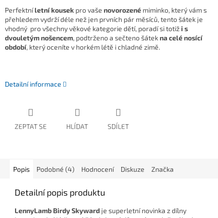
Perfektní
letní kousek
pro vaše
novorozené
miminko, který vám s
přehledem vydrží déle než jen prvních pár měsíců, tento šátek je
vhodný pro všechny věkové kategorie dětí, poradí si totiž
i s
dvouletým nošencem
, podtrženo a sečteno šátek
na celé nosící
období
, který oceníte v horkém létě i chladné zimě.
Detailní informace
ZEPTAT SE
HLÍDAT
SDÍLET
Popis
Podobné (4)
Hodnocení
Diskuze
Značka
Detailní popis produktu
LennyLamb Birdy Skyward
je superletní novinka z dílny