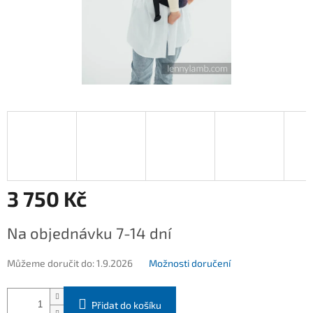
3 750 Kč
Měrná
Na objednávku 7-14 dní
cena:
Můžeme doručit do:
1.9.2026
Možnosti doručení
Přidat do košíku