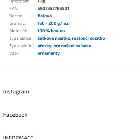
Hmotnost
:
1 kg
EAN
:
5907557785501
Barva
:
fialová
Gramáž
:
160 - 200 g/m2
Materiál
:
100 % bavlna
Typ nosítka
:
šátkové nosítko
,
rostoucí nosítko
Typ zapínání
:
přezky
,
pro nošení na boku
Vzor
:
ornamenty
Z
á
p
a
Instagram
t
í
Facebook
INFORMACE