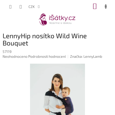
Přejít
NÁKUP
CZK
na
KOŠÍK
obsah
LennyHip nosítko Wild Wine
Bouquet
57119
Průměrné
Neohodnoceno
Podrobnosti hodnocení
Značka:
LennyLamb
hodnocení
produktu
je
0,0
z
5
hvězdiček.