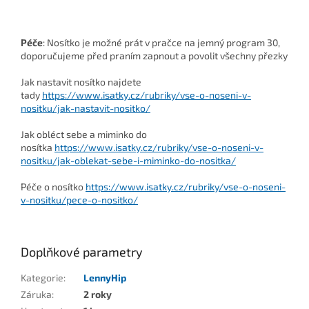
Péče
: Nosítko je možné prát v pračce na jemný program 30,
doporučujeme před praním zapnout a povolit všechny přezky
Jak nastavit nosítko najdete
tady
https://www.isatky.cz/rubriky/vse-o-noseni-v-
nositku/jak-nastavit-nositko/
Jak obléct sebe a miminko do
nosítka
https://www.isatky.cz/rubriky/vse-o-noseni-v-
nositku/jak-oblekat-sebe-i-miminko-do-nositka/
Péče o nosítko
https://www.isatky.cz/rubriky/vse-o-noseni-
v-nositku/pece-o-nositko/
Doplňkové parametry
Kategorie
:
LennyHip
Záruka
:
2 roky