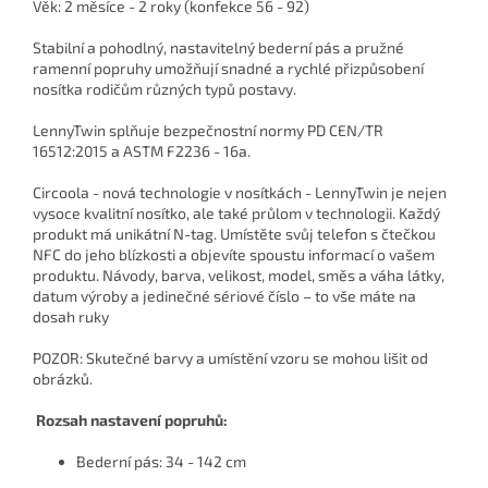
Věk: 2 měsíce - 2 roky (konfekce 56 - 92)
Stabilní a pohodlný, nastavitelný bederní pás a pružné
ramenní popruhy umožňují snadné a rychlé přizpůsobení
nosítka rodičům různých typů postavy.
LennyTwin splňuje bezpečnostní normy PD CEN/TR
16512:2015 a ASTM F2236 - 16a.
Circoola - nová technologie v nosítkách -
LennyTwin je nejen
vysoce kvalitní nosítko, ale také průlom v technologii. Každý
produkt má unikátní N-tag. Umístěte svůj telefon s čtečkou
NFC do jeho blízkosti a objevíte spoustu informací o vašem
produktu. Návody, barva, velikost, model, směs a váha látky,
datum výroby a jedinečné sériové číslo – to vše máte na
dosah ruky
POZOR: Skutečné barvy a umístění vzoru se mohou lišit od
obrázků.
Rozsah nastavení popruhů:
Bederní pás: 34 - 142 cm