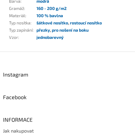
Barva
:
modrá
Gramáž
:
160 - 200 g/m2
Materiál
:
100 % bavlna
Typ nosítka
:
šátkové nosítko
,
rostoucí nosítko
Typ zapínání
:
přezky
,
pro nošení na boku
Vzor
:
jednobarevný
Z
á
p
a
Instagram
t
í
Facebook
INFORMACE
Jak nakupovat