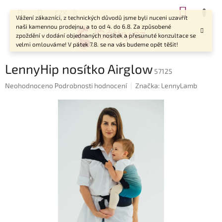
Přejít
NÁKUP
CZK
na
Vážení zákazníci, z technických důvodů jsme byli nuceni uzavřít
KOŠÍK
obsah
naši kamennou prodejnu, a to od 4. do 6.8. Za způsobené
zpoždění v dodání objednaných nosítek a přesunuté konzultace se
velmi omlouváme! V pátek 7.8. se na vás budeme opět těšit!
LennyHip nosítko Airglow
57125
Průměrné
Neohodnoceno
Podrobnosti hodnocení
Značka:
LennyLamb
hodnocení
produktu
je
0,0
z
5
hvězdiček.